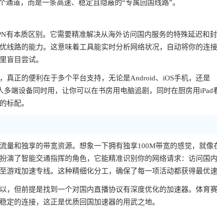
个通道，而是一条高速、稳定且隐蔽的“专属回国线路”。
PN有本质区别。它需要精准解决从海外访问国内服务的特殊延迟和
优线路的能力。这意味着工具能实时分析网络状况，自动将你的连
里盲目尝试。
正的便利在于多个平台支持，无论是Android、iOS手机，还是
一人多端设备同时用，让你可以在书房用电脑追剧，同时在厨房用iPad
的标配。
流量和独享的带宽资源。想象一下拥有独享100M带宽的感觉，就像
扮演了智能交通指挥的角色，它能精准识别你的网络请求：访问国
至游戏加速专线。这种精细化分工，确保了每一项活动都获得最优
以，但前提是找到一个对国内直播协议有深度优化的加速器。体育
稳定的连接，这正是优质回国加速器的用武之地。