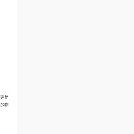
，更是
障的解