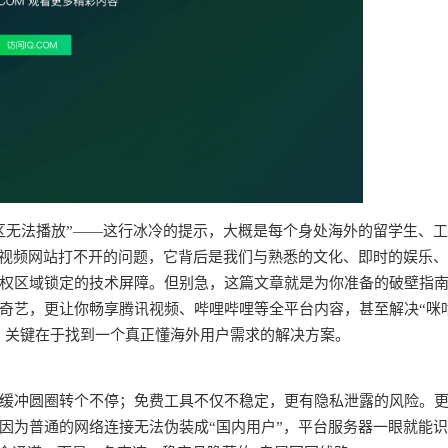
区无法播放”——这行冰冷的提示，大概是每个身处海外的留学生、
个视频网站打不开的问题，它背后是我们与熟悉的文化、即时的娱乐
权区域锁定的技术屏障。但别急，这篇文章就是为你准备的破壁指
奇艺，更让你畅享腾讯视频、哔哩哔哩等全平台内容，甚至解决“咪
求。关键在于找到一个真正懂海外用户需求的解决方案。
频缓冲圆圈转个不停；免费工具不仅不稳定，更有隐私泄露的风险。
因为普通的网络连接无法伪装成“国内用户”，平台服务器一眼就能