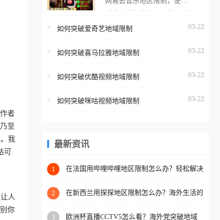
网易云音乐地区限制，使用
海外用户如香港、澳门、台
番茄取消海外地区限制。 当
湾、美国、加拿大、澳大利
在海外打开网易云音乐，却
03-22
如何突破爱奇艺地域限制
亚、欧洲等国家和地区时，
突然弹出“由于版权限制，您
腾讯视频也会像其他音乐平
03-22
所在的地区无法播放”的提示
如何突破喜马拉雅地域限制
台一样，出现地区及版权限
语。 海外用户如香港、澳
制问题，且仅能在中国大陆
03-22
如何突破优酷视频地域限制
门、台湾、美国、加拿大、
地区播放。 遇到这个问题的
澳大利亚、欧洲等国家和地
朋友们，使用番茄回国加速
03-22
如何突破咪咕视频地域限制
区时，网易云音乐也会像其
器，即可解决「海外用户收
工作者
他音乐平台一样，出现地区
听腾讯视频地区版权限制」
、乃至
及版权限制问题，且仅能在
的问题，无论人在香港、澳
南。我
中国大陆地区播放。 遇到这
最新资讯
门、台湾、美国、加拿大、
咕可
个问题的朋友们，使用番茄
澳大利亚、欧洲等国家和地
回国加速器，即可解决「海
在法国用哔哩哔哩地区限制怎么办？轻松解决
1
区工作、留学、定居等，都
+2026世界杯看球攻略
外用户收听网易云音乐地区
可以使用，不再因地区和版
版权限制」的问题，无论人
在新西兰用探探地区限制怎么办？海外生活的
2
更让人
权限制所困扰。
社交与内容之困
在香港、澳门、台湾、美
识别你
欧洲杯直播CCTV5怎么看？海外党突破地域
3
国、加拿大、澳大利亚、欧