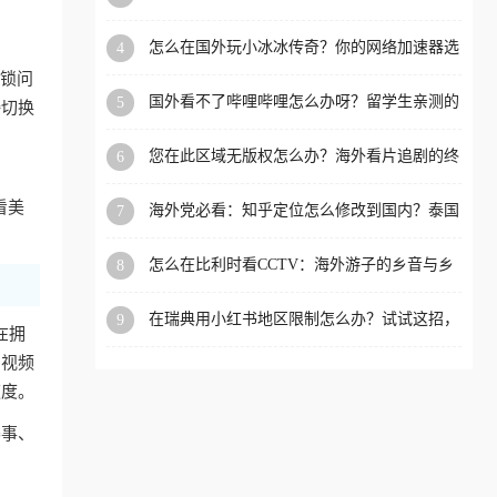
限制的实用指南
洲等国家和地区工作、留
怎么在国外玩小冰冰传奇？你的网络加速器选
4
学、定居等，都可以使用，
对了吗？
封锁问
不再因地区和版权限制所困
国外看不了哔哩哔哩怎么办呀？留学生亲测的
5
接切换
扰。
回国加速全攻略（含酷我音乐渤海银行解决方
法）
您在此区域无版权怎么办？海外看片追剧的终
6
极解法
看美
海外党必看：知乎定位怎么修改到国内？泰国
7
掌上12333、印度天府通难题全解决！
怎么在比利时看CCTV：海外游子的乡音与乡
8
愁，如何一键连接？
在瑞典用小红书地区限制怎么办？试试这招，
9
在拥
一键回国
内视频
速度。
赛事、