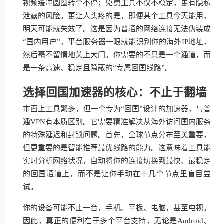
视频缓冲圆圈转个不停；免费工具不仅不稳定，更有隐私
泄露的风险。更让人头疼的是，即便某个工具今天能用，
明天可能就失效了。这是因为普通的网络连接无法伪装成
“国内用户”，平台服务器一眼就能识别你的海外IP地址，
然后毫不留情地关上大门。你需要的不只是一个通道，而
是一条高速、稳定且隐蔽的“专属回国线路”。
选择回国加速器的核心：不止于翻墙
市面上工具繁多，但一个专为“回国”设计的加速器，与普
通VPN有本质区别。它需要精准解决从海外访问国内服务
的特殊延迟和封锁问题。首先，全球节点分布至关重要，
但更重要的是智能推荐最优线路的能力。这意味着工具能
实时分析网络状况，自动将你的连接切换到最快、最稳定
的回国通道上，而不是让你手动在十几个节点里盲目尝
试。
你的设备可能不止一台，手机、平板、电脑，甚至电视。
因此，真正的便利在于多个平台支持，无论是Android、