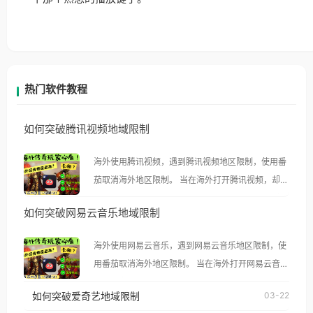
热门软件教程
如何突破腾讯视频地域限制
海外使用腾讯视频，遇到腾讯视频地区限制，使用番
茄取消海外地区限制。 当在海外打开腾讯视频，却突
然弹出“由于版权限制，您所在的地区无法播放”的提
如何突破网易云音乐地域限制
示语。 海外用户如香港、澳门、台湾、美国、加拿
大、澳大利亚、欧洲等国家和地区时，腾讯视频也会
海外使用网易云音乐，遇到网易云音乐地区限制，使
像其他音乐平台一样，出现地区及版权限制问题，且
用番茄取消海外地区限制。 当在海外打开网易云音
仅能在中国大陆地区播放。 遇到这个问题的朋友们，
乐，却突然弹出“由于版权限制，您所在的地区无法
使用番茄回国加速器，即可解决「海外用户收听腾讯
如何突破爱奇艺地域限制
03-22
播放”的提示语。 海外用户如香港、澳门、台湾、美
视频地区版权限制」的问题，无论人在香港、澳门、