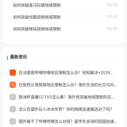
国、加拿大、澳大利亚、欧洲等国家和地区时，网易
如何突破喜马拉雅地域限制
03-22
台湾、美国、加拿大、澳大利亚、欧洲等国家和地区
云音乐也会像其他音乐平台一样，出现地区及版权限
工作、留学、定居等，都可以使用，不再因地区和版
如何突破优酷视频地域限制
03-22
制问题，且仅能在中国大陆地区播放。 遇到这个问题
权限制所困扰。
的朋友们，使用番茄回国加速器，即可解决「海外用
如何突破咪咕视频地域限制
03-22
户收听网易云音乐地区版权限制」的问题，无论人在
香港、澳门、台湾、美国、加拿大、澳大利亚、欧洲
等国家和地区工作、留学、定居等，都可以使用，不
再因地区和版权限制所困扰。
最新资讯
在法国用哔哩哔哩地区限制怎么办？轻松解决+2026世界杯看球攻略
1
在新西兰用探探地区限制怎么办？海外生活的社交与内容之困
2
欧洲杯直播CCTV5怎么看？海外党突破地域限制的实用指南
3
怎么在国外玩小冰冰传奇？你的网络加速器选对了吗？
4
国外看不了哔哩哔哩怎么办呀？留学生亲测的回国加速全攻略（含酷我音乐渤海银行解决方法）
5