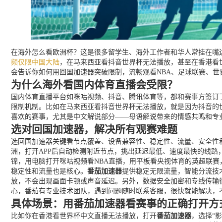
在海外怎么看欧洲杯？这是很多留学生、海外工作者和华人常挂在嘴
频仅限中国大陆
，在马来西亚看抖音世界杯无法播放，甚至在香港看
会告诉你如何用回国加速器突破限制，流畅观看NBA、足球联赛、世
为什么海外看国内体育直播会受限？
国内体育直播平台如咪咕视频、抖音、腾讯体育等，都和赛事方签订
限制机制。比如在马来西亚看抖音世界杯无法播放，就是因为抖音的
喜欢的赛事，尤其是中文解说部分——母语解说带来的情感共鸣和专
选对回国加速器，解决所有观赛难题
选回国加速器关键看节点覆盖、设备兼容性、稳定性、流量、安全性
洲，打开APP后自动检测附近节点，挑出延迟最低、速度最快的线路，确保
锦，用电脑打开咪咕视频看NBA直播，用平板看央视体育的英超联赛
稳定性和流量也是核心。
番茄加速器
提供稳定无限流量，智能分流技
放，不会出现画面卡顿或声音延迟。另外，数据安全加密和专线传输很
心，番茄有专业技术团队，遇到问题随时联系客服，很快就能解决，
具体场景：用番茄加速器看赛事的正确打开方
比如你在香港看世界杯中文直播无法播放，打开
番茄加速器
，选择“