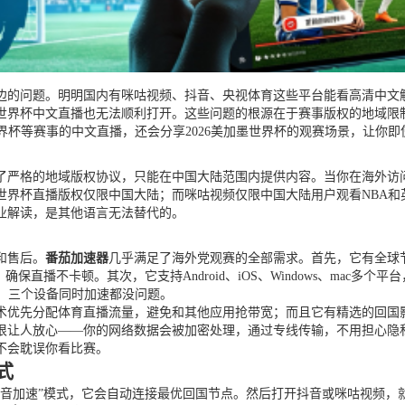
边的问题。明明国内有咪咕视频、抖音、央视体育这些平台能看高清中文解
世界杯中文直播也无法顺利打开。这些问题的根源在于赛事版权的地域限
界杯等赛事的中文直播，还会分享2026美加墨世界杯的观赛场景，让你
了严格的地域版权协议，只能在中国大陆范围内提供内容。当你在海外访问
世界杯直播版权仅限中国大陆；而咪咕视频仅限中国大陆用户观看NBA和
业解读，是其他语言无法替代的。
和售后。
番茄加速器
几乎满足了海外党观赛的全部需求。首先，它有全球
直播不卡顿。其次，它支持Android、iOS、Windows、mac
，三个设备同时加速都没问题。
术优先分配体育直播流量，避免和其他应用抢带宽；而且它有精选的回国影
让人放心——你的网络数据会被加密处理，通过专线传输，不用担心隐私
不会耽误你看比赛。
式
影音加速”模式，它会自动连接最优回国节点。然后打开抖音或咪咕视频，