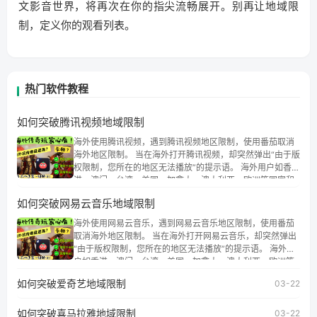
文影音世界，将再次在你的指尖流畅展开。别再让地域限
制，定义你的观看列表。
热门软件教程
如何突破腾讯视频地域限制
海外使用腾讯视频，遇到腾讯视频地区限制，使用番茄取消
海外地区限制。 当在海外打开腾讯视频，却突然弹出“由于版
权限制，您所在的地区无法播放”的提示语。 海外用户如香
港、澳门、台湾、美国、加拿大、澳大利亚、欧洲等国家和
地区时，腾讯视频也会像其他音乐平台一样，出现地区及版
如何突破网易云音乐地域限制
权限制问题，且仅能在中国大陆地区播放。 遇到这个问题的
朋友们，使用番茄回国加速器，即可解决「海外用户收听腾
海外使用网易云音乐，遇到网易云音乐地区限制，使用番茄
讯视频地区版权限制」的问题，无论人在香港、澳门、台
取消海外地区限制。 当在海外打开网易云音乐，却突然弹出
湾、美国、加拿大、澳大利亚、欧洲等国家和地区工作、留
“由于版权限制，您所在的地区无法播放”的提示语。 海外用
学、定居等，都可以使用，不再因地区和版权限制所困扰。
户如香港、澳门、台湾、美国、加拿大、澳大利亚、欧洲等
国家和地区时，网易云音乐也会像其他音乐平台一样，出现
如何突破爱奇艺地域限制
03-22
地区及版权限制问题，且仅能在中国大陆地区播放。 遇到这
个问题的朋友们，使用番茄回国加速器，即可解决「海外用
如何突破喜马拉雅地域限制
户收听网易云音乐地区版权限制」的问题，无论人在香港、
03-22