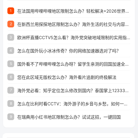
在法国用哔哩哔哩地区限制怎么办？轻松解决+2026世界杯看球攻略
1
在新西兰用探探地区限制怎么办？海外生活的社交与内容之困
2
欧洲杯直播CCTV5怎么看？海外党突破地域限制的实用指南
3
怎么在国外玩小冰冰传奇？你的网络加速器选对了吗？
4
国外看不了哔哩哔哩怎么办呀？留学生亲测的回国加速全攻略（含酷我音乐渤海银行解决方法）
5
您在此区域无版权怎么办？海外看片追剧的终极解法
6
海外党必看：知乎定位怎么修改到国内？泰国掌上12333、印度天府通难题全解决！
7
怎么在比利时看CCTV：海外游子的乡音与乡愁，如何一键连接？
8
在瑞典用小红书地区限制怎么办？试试这招，一键回国
9