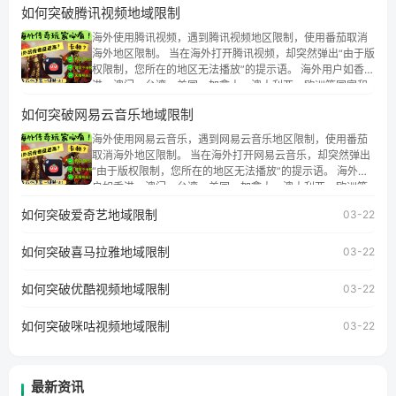
如何突破腾讯视频地域限制
海外使用腾讯视频，遇到腾讯视频地区限制，使用番茄取消
海外地区限制。 当在海外打开腾讯视频，却突然弹出“由于版
权限制，您所在的地区无法播放”的提示语。 海外用户如香
港、澳门、台湾、美国、加拿大、澳大利亚、欧洲等国家和
地区时，腾讯视频也会像其他音乐平台一样，出现地区及版
如何突破网易云音乐地域限制
权限制问题，且仅能在中国大陆地区播放。 遇到这个问题的
朋友们，使用番茄回国加速器，即可解决「海外用户收听腾
海外使用网易云音乐，遇到网易云音乐地区限制，使用番茄
讯视频地区版权限制」的问题，无论人在香港、澳门、台
取消海外地区限制。 当在海外打开网易云音乐，却突然弹出
湾、美国、加拿大、澳大利亚、欧洲等国家和地区工作、留
“由于版权限制，您所在的地区无法播放”的提示语。 海外用
学、定居等，都可以使用，不再因地区和版权限制所困扰。
户如香港、澳门、台湾、美国、加拿大、澳大利亚、欧洲等
国家和地区时，网易云音乐也会像其他音乐平台一样，出现
如何突破爱奇艺地域限制
03-22
地区及版权限制问题，且仅能在中国大陆地区播放。 遇到这
个问题的朋友们，使用番茄回国加速器，即可解决「海外用
如何突破喜马拉雅地域限制
户收听网易云音乐地区版权限制」的问题，无论人在香港、
03-22
澳门、台湾、美国、加拿大、澳大利亚、欧洲等国家和地区
工作、留学、定居等，都可以使用，不再因地区和版权限制
如何突破优酷视频地域限制
03-22
所困扰。
如何突破咪咕视频地域限制
03-22
最新资讯