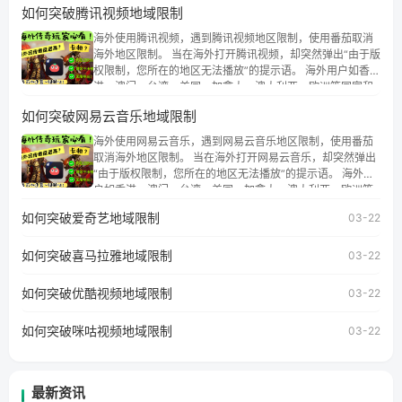
如何突破腾讯视频地域限制
海外使用腾讯视频，遇到腾讯视频地区限制，使用番茄取消
海外地区限制。 当在海外打开腾讯视频，却突然弹出“由于版
权限制，您所在的地区无法播放”的提示语。 海外用户如香
港、澳门、台湾、美国、加拿大、澳大利亚、欧洲等国家和
地区时，腾讯视频也会像其他音乐平台一样，出现地区及版
如何突破网易云音乐地域限制
权限制问题，且仅能在中国大陆地区播放。 遇到这个问题的
朋友们，使用番茄回国加速器，即可解决「海外用户收听腾
海外使用网易云音乐，遇到网易云音乐地区限制，使用番茄
讯视频地区版权限制」的问题，无论人在香港、澳门、台
取消海外地区限制。 当在海外打开网易云音乐，却突然弹出
湾、美国、加拿大、澳大利亚、欧洲等国家和地区工作、留
“由于版权限制，您所在的地区无法播放”的提示语。 海外用
学、定居等，都可以使用，不再因地区和版权限制所困扰。
户如香港、澳门、台湾、美国、加拿大、澳大利亚、欧洲等
国家和地区时，网易云音乐也会像其他音乐平台一样，出现
如何突破爱奇艺地域限制
03-22
地区及版权限制问题，且仅能在中国大陆地区播放。 遇到这
个问题的朋友们，使用番茄回国加速器，即可解决「海外用
如何突破喜马拉雅地域限制
户收听网易云音乐地区版权限制」的问题，无论人在香港、
03-22
澳门、台湾、美国、加拿大、澳大利亚、欧洲等国家和地区
工作、留学、定居等，都可以使用，不再因地区和版权限制
如何突破优酷视频地域限制
03-22
所困扰。
如何突破咪咕视频地域限制
03-22
最新资讯