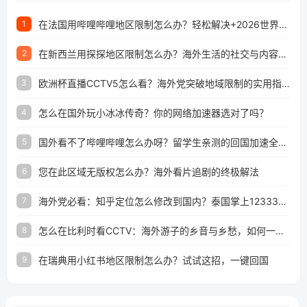
在法国用哔哩哔哩地区限制怎么办？轻松解决+2026世界杯看球攻略
1
在新西兰用探探地区限制怎么办？海外生活的社交与内容之困
2
欧洲杯直播CCTV5怎么看？海外党突破地域限制的实用指南
3
怎么在国外玩小冰冰传奇？你的网络加速器选对了吗？
4
国外看不了哔哩哔哩怎么办呀？留学生亲测的回国加速全攻略（含酷我音乐渤海银行解决方法）
5
您在此区域无版权怎么办？海外看片追剧的终极解法
6
海外党必看：知乎定位怎么修改到国内？泰国掌上12333、印度天府通难题全解决！
7
怎么在比利时看CCTV：海外游子的乡音与乡愁，如何一键连接？
8
在瑞典用小红书地区限制怎么办？试试这招，一键回国
9