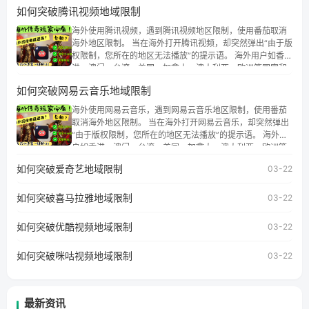
如何突破腾讯视频地域限制
海外使用腾讯视频，遇到腾讯视频地区限制，使用番茄取消
海外地区限制。 当在海外打开腾讯视频，却突然弹出“由于版
权限制，您所在的地区无法播放”的提示语。 海外用户如香
港、澳门、台湾、美国、加拿大、澳大利亚、欧洲等国家和
地区时，腾讯视频也会像其他音乐平台一样，出现地区及版
如何突破网易云音乐地域限制
权限制问题，且仅能在中国大陆地区播放。 遇到这个问题的
朋友们，使用番茄回国加速器，即可解决「海外用户收听腾
海外使用网易云音乐，遇到网易云音乐地区限制，使用番茄
讯视频地区版权限制」的问题，无论人在香港、澳门、台
取消海外地区限制。 当在海外打开网易云音乐，却突然弹出
湾、美国、加拿大、澳大利亚、欧洲等国家和地区工作、留
“由于版权限制，您所在的地区无法播放”的提示语。 海外用
学、定居等，都可以使用，不再因地区和版权限制所困扰。
户如香港、澳门、台湾、美国、加拿大、澳大利亚、欧洲等
国家和地区时，网易云音乐也会像其他音乐平台一样，出现
如何突破爱奇艺地域限制
03-22
地区及版权限制问题，且仅能在中国大陆地区播放。 遇到这
个问题的朋友们，使用番茄回国加速器，即可解决「海外用
如何突破喜马拉雅地域限制
户收听网易云音乐地区版权限制」的问题，无论人在香港、
03-22
澳门、台湾、美国、加拿大、澳大利亚、欧洲等国家和地区
工作、留学、定居等，都可以使用，不再因地区和版权限制
如何突破优酷视频地域限制
03-22
所困扰。
如何突破咪咕视频地域限制
03-22
最新资讯