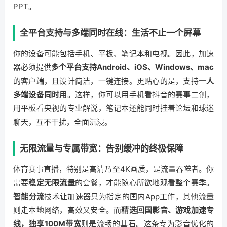
PPT。
全平台支持与多端同时在线：生活不止一个屏幕
你的设备可能包括手机、平板、笔记本和电视。因此，加速
器必须提供
多个平台支持Android、iOS、Windows、mac
的客户端，且设计简洁，一键连接。更贴心的是，支持
一人
多端设备同时用
。这样，你可以用手机看抖音的赛事二创，
用平板看央视的专业解说，笔记本还能同时挂着论坛和球迷
聊天，互不干扰，全面沉浸。
无限流量与专属带宽：告别缓冲的终极保障
体育赛事直播，特别是高清乃至4K画质，是流量吞噬者。你
需要
稳定无限流量
的套餐，才能随心所欲地观看整个赛季。
智能分流
技术让加速器只为指定的国内App工作，其他流量
则走本地网络，高效又安全。而
精选回国影音、游戏加速专
线，独享100M带宽
则是流畅的基石。这条专为影音优化的