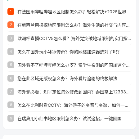
在法国用哔哩哔哩地区限制怎么办？轻松解决+2026世界杯看球攻略
1
在新西兰用探探地区限制怎么办？海外生活的社交与内容之困
2
欧洲杯直播CCTV5怎么看？海外党突破地域限制的实用指南
3
怎么在国外玩小冰冰传奇？你的网络加速器选对了吗？
4
国外看不了哔哩哔哩怎么办呀？留学生亲测的回国加速全攻略（含酷我音乐渤海银行解决方法）
5
您在此区域无版权怎么办？海外看片追剧的终极解法
6
海外党必看：知乎定位怎么修改到国内？泰国掌上12333、印度天府通难题全解决！
7
怎么在比利时看CCTV：海外游子的乡音与乡愁，如何一键连接？
8
在瑞典用小红书地区限制怎么办？试试这招，一键回国
9