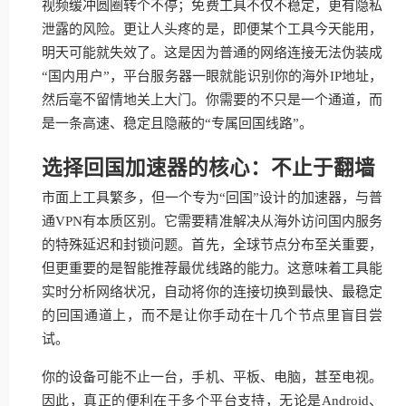
视频缓冲圆圈转个不停；免费工具不仅不稳定，更有隐私
泄露的风险。更让人头疼的是，即便某个工具今天能用，
明天可能就失效了。这是因为普通的网络连接无法伪装成
“国内用户”，平台服务器一眼就能识别你的海外IP地址，
然后毫不留情地关上大门。你需要的不只是一个通道，而
是一条高速、稳定且隐蔽的“专属回国线路”。
选择回国加速器的核心：不止于翻墙
市面上工具繁多，但一个专为“回国”设计的加速器，与普
通VPN有本质区别。它需要精准解决从海外访问国内服务
的特殊延迟和封锁问题。首先，全球节点分布至关重要，
但更重要的是智能推荐最优线路的能力。这意味着工具能
实时分析网络状况，自动将你的连接切换到最快、最稳定
的回国通道上，而不是让你手动在十几个节点里盲目尝
试。
你的设备可能不止一台，手机、平板、电脑，甚至电视。
因此，真正的便利在于多个平台支持，无论是Android、