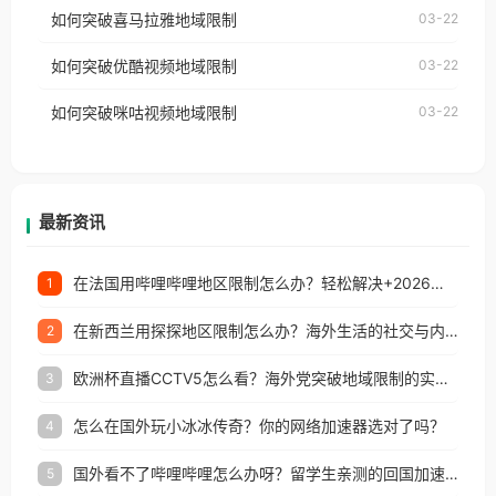
国、加拿大、澳大利亚、欧洲等国家和地区时，网易
如何突破喜马拉雅地域限制
03-22
台湾、美国、加拿大、澳大利亚、欧洲等国家和地区
云音乐也会像其他音乐平台一样，出现地区及版权限
工作、留学、定居等，都可以使用，不再因地区和版
如何突破优酷视频地域限制
03-22
制问题，且仅能在中国大陆地区播放。 遇到这个问题
权限制所困扰。
的朋友们，使用番茄回国加速器，即可解决「海外用
如何突破咪咕视频地域限制
03-22
户收听网易云音乐地区版权限制」的问题，无论人在
香港、澳门、台湾、美国、加拿大、澳大利亚、欧洲
等国家和地区工作、留学、定居等，都可以使用，不
再因地区和版权限制所困扰。
最新资讯
在法国用哔哩哔哩地区限制怎么办？轻松解决+2026世界杯看球攻略
1
在新西兰用探探地区限制怎么办？海外生活的社交与内容之困
2
欧洲杯直播CCTV5怎么看？海外党突破地域限制的实用指南
3
怎么在国外玩小冰冰传奇？你的网络加速器选对了吗？
4
国外看不了哔哩哔哩怎么办呀？留学生亲测的回国加速全攻略（含酷我音乐渤海银行解决方法）
5