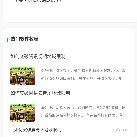
热门软件教程
如何突破腾讯视频地域限制
海外使用腾讯视频，遇到腾讯视频地区限制，使用番
茄取消海外地区限制。 当在海外打开腾讯视频，却突
然弹出“由于版权限制，您所在的地区无法播放”的提
如何突破网易云音乐地域限制
示语。 海外用户如香港、澳门、台湾、美国、加拿
大、澳大利亚、欧洲等国家和地区时，腾讯视频也会
海外使用网易云音乐，遇到网易云音乐地区限制，使
像其他音乐平台一样，出现地区及版权限制问题，且
用番茄取消海外地区限制。 当在海外打开网易云音
仅能在中国大陆地区播放。 遇到这个问题的朋友们，
乐，却突然弹出“由于版权限制，您所在的地区无法
使用番茄回国加速器，即可解决「海外用户收听腾讯
如何突破爱奇艺地域限制
03-22
播放”的提示语。 海外用户如香港、澳门、台湾、美
视频地区版权限制」的问题，无论人在香港、澳门、