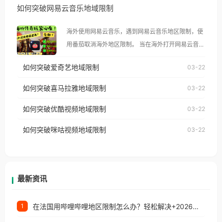
如何突破网易云音乐地域限制
示语。 海外用户如香港、澳门、台湾、美国、加拿
大、澳大利亚、欧洲等国家和地区时，腾讯视频也会
海外使用网易云音乐，遇到网易云音乐地区限制，使
像其他音乐平台一样，出现地区及版权限制问题，且
用番茄取消海外地区限制。 当在海外打开网易云音
仅能在中国大陆地区播放。 遇到这个问题的朋友们，
乐，却突然弹出“由于版权限制，您所在的地区无法
使用番茄回国加速器，即可解决「海外用户收听腾讯
如何突破爱奇艺地域限制
03-22
播放”的提示语。 海外用户如香港、澳门、台湾、美
视频地区版权限制」的问题，无论人在香港、澳门、
国、加拿大、澳大利亚、欧洲等国家和地区时，网易
如何突破喜马拉雅地域限制
03-22
台湾、美国、加拿大、澳大利亚、欧洲等国家和地区
云音乐也会像其他音乐平台一样，出现地区及版权限
工作、留学、定居等，都可以使用，不再因地区和版
如何突破优酷视频地域限制
03-22
制问题，且仅能在中国大陆地区播放。 遇到这个问题
权限制所困扰。
的朋友们，使用番茄回国加速器，即可解决「海外用
如何突破咪咕视频地域限制
03-22
户收听网易云音乐地区版权限制」的问题，无论人在
香港、澳门、台湾、美国、加拿大、澳大利亚、欧洲
等国家和地区工作、留学、定居等，都可以使用，不
再因地区和版权限制所困扰。
最新资讯
在法国用哔哩哔哩地区限制怎么办？轻松解决+2026世界杯看球攻略
1