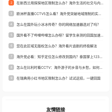
在新西兰用探探地区限制怎么办？海外生活的社交与内容之困
2
欧洲杯直播CCTV5怎么看？海外党突破地域限制的实用指南
3
怎么在国外玩小冰冰传奇？你的网络加速器选对了吗？
4
国外看不了哔哩哔哩怎么办呀？留学生亲测的回国加速全攻略（含酷我音乐渤海银行解决方法）
5
您在此区域无版权怎么办？海外看片追剧的终极解法
6
海外党必看：知乎定位怎么修改到国内？泰国掌上12333、印度天府通难题全解决！
7
怎么在比利时看CCTV：海外游子的乡音与乡愁，如何一键连接？
8
在瑞典用小红书地区限制怎么办？试试这招，一键回国
9
友情链接