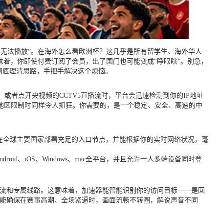
区无法播放”。在海外怎么看欧洲杯？这几乎是所有留学生、海外华人
味着，你即使付费订阅了会员，出了国门也可能变成“睁眼瞎”。别急，
彻底理清思路，手把手解决这个烦恼。
者点开央视频的CCTV5直播流时，平台会迅速检测到你的IP地址
杯地区限制时同样令人抓狂。你需要的，是一个稳定、安全、高速的中
在全球主要国家部署充足的入口节点，并能根据你的实时网络状况，毫
roid、iOS、Windows、mac全平台，并且允许一人多端设备同时登
分流和专属线路。这意味着，加速器能智能识别你的访问目标——是回
才能确保在赛事高潮、全场紧逼时，画面流畅不转圈，解说声音不同