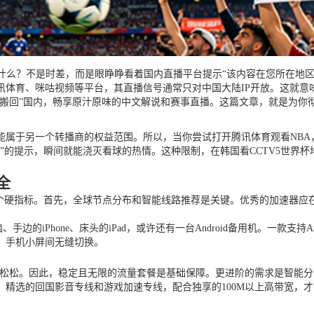
什么？不是时差，而是眼睁睁看着国内直播平台提示“该内容在您所在地
体育、咪咕视频等平台，其直播信号通常只对中国大陆IP开放。这就意
“搬回”国内，畅享原汁原味的中文解说和赛事直播。这篇文章，就是为你
属于另一个转播商的权益范围。所以，当你尝试打开腾讯体育观看NBA，或
”的提示，瞬间就能浇灭看球的热情。这种限制，在韩国看CCTV5世界
全
几个硬指标。首先，全球节点分布和智能线路推荐是关键。优秀的加速器应
的iPhone、床头的iPad，或许还有一台Android备用机。一款支持And
、手机小屏间无缝切换。
轻松松。因此，稳定且无限的流量套餐是基础保障。更进阶的需求是智能
。精选的回国影音专线和游戏加速专线，配合独享的100M以上高带宽，