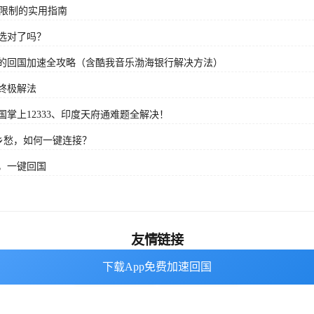
域限制的实用指南
选对了吗？
的回国加速全攻略（含酷我音乐渤海银行解决方法）
终极解法
掌上12333、印度天府通难题全解决！
乡愁，如何一键连接？
，一键回国
友情链接
下载App免费加速回国
下载App免费加速回国
海外回国加速器
番茄加速器