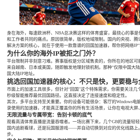
身在海外，每逢欧洲杯、NBA总决赛这样的体育盛宴，最挠心的事是
和工作者共同的痛点。原因很简单，版权地域限制。国内的央视、腾讯
解决方案的核心，就在于使用一款靠谱的回国加速器，帮你把网络IP
为什么你的海外IP被拒之门外？
平台限制并非刻意刁难。赛事版权是分区域售卖的，你所在的地区可能
来自越南、日本或美国，随即触发地理封锁机制。那种“仅限中国大陆
国大陆IP地址。
挑选回国加速器的核心：不只是快，更要稳与
市面上的加速工具很多，但针对“回国”这个特殊需求，你需要关注
秒级智能推荐最优回国路径。这直接决定了连接速度和稳定性。
其次，多平台支持至关重要。你的设备可能很杂：客厅的Windows电脑、手边
录使用的加速器，才能真正覆盖你的所有生活场景，让你在电视大屏
无限流量与专属带宽：告别卡顿的底气
观看高清体育直播是流量吞噬者。一场比赛下来，几个GB的流量轻
国内追剧看球，还是玩国服游戏——并自动切换到对应的优化线路上
步。