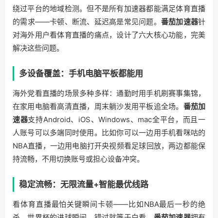
绕过平台的地域检测。但不是所有加速器都能满足体育直播
的需求——卡顿、断流、延迟高是常见问题。
番茄加速器
针
对海外用户看体育直播的痛点，设计了六大核心功能，完美
解决这些问题。
多设备覆盖：手机电脑平板都能用
海外党看直播的场景多种多样：通勤时用手机刷赛事集锦，
在家用电脑看高清直播，周末躺沙发用平板追全场。
番茄加
速器
支持Android、iOS、Windows、mac全平台，而且一
人账号可以多端同时使用。比如你可以一边用手机看咪咕的
NBA直播，一边用电脑打开央视频看足球回放，两边都能保
持流畅，不用切换账号或担心设备冲突。
稳定流畅：无限流量+智能最优线路
看体育直播最怕关键瞬间卡顿——比如NBA最后一秒的绝
杀，世界杯的进球瞬间，错过就等于白看。
番茄加速器
拥有