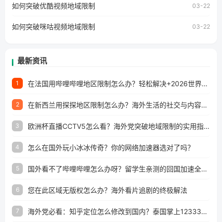
工作、留学、定居等，都可以使用，不再因地区和版权限制
如何突破优酷视频地域限制
03-22
所困扰。
如何突破咪咕视频地域限制
03-22
最新资讯
在法国用哔哩哔哩地区限制怎么办？轻松解决+2026世界杯看球攻略
1
在新西兰用探探地区限制怎么办？海外生活的社交与内容之困
2
欧洲杯直播CCTV5怎么看？海外党突破地域限制的实用指南
3
怎么在国外玩小冰冰传奇？你的网络加速器选对了吗？
4
国外看不了哔哩哔哩怎么办呀？留学生亲测的回国加速全攻略（含酷我音乐渤海银行解决方法）
5
您在此区域无版权怎么办？海外看片追剧的终极解法
6
海外党必看：知乎定位怎么修改到国内？泰国掌上12333、印度天府通难题全解决！
7