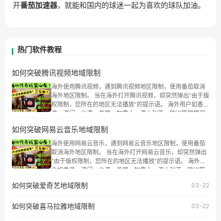
开
番茄加速器
，就能和国内的球迷一起为喜欢的球队加油。
热门软件教程
如何突破腾讯视频地域限制
海外使用腾讯视频，遇到腾讯视频地区限制，使用番茄取消
海外地区限制。 当在海外打开腾讯视频，却突然弹出“由于版
权限制，您所在的地区无法播放”的提示语。 海外用户如香
港、澳门、台湾、美国、加拿大、澳大利亚、欧洲等国家和
地区时，腾讯视频也会像其他音乐平台一样，出现地区及版
如何突破网易云音乐地域限制
权限制问题，且仅能在中国大陆地区播放。 遇到这个问题的
朋友们，使用番茄回国加速器，即可解决「海外用户收听腾
海外使用网易云音乐，遇到网易云音乐地区限制，使用番茄
讯视频地区版权限制」的问题，无论人在香港、澳门、台
取消海外地区限制。 当在海外打开网易云音乐，却突然弹出
湾、美国、加拿大、澳大利亚、欧洲等国家和地区工作、留
“由于版权限制，您所在的地区无法播放”的提示语。 海外用
学、定居等，都可以使用，不再因地区和版权限制所困扰。
户如香港、澳门、台湾、美国、加拿大、澳大利亚、欧洲等
国家和地区时，网易云音乐也会像其他音乐平台一样，出现
如何突破爱奇艺地域限制
03-22
地区及版权限制问题，且仅能在中国大陆地区播放。 遇到这
个问题的朋友们，使用番茄回国加速器，即可解决「海外用
如何突破喜马拉雅地域限制
户收听网易云音乐地区版权限制」的问题，无论人在香港、
03-22
澳门、台湾、美国、加拿大、澳大利亚、欧洲等国家和地区