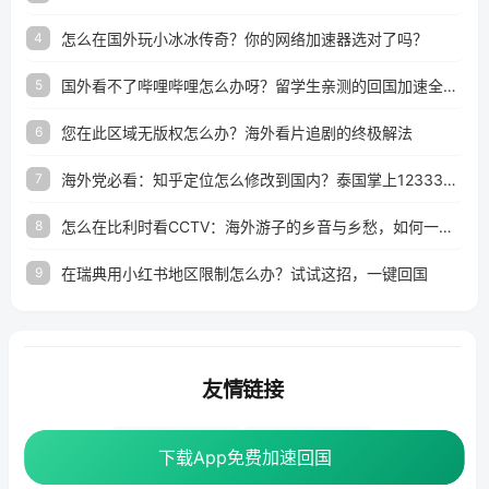
怎么在国外玩小冰冰传奇？你的网络加速器选对了吗？
4
国外看不了哔哩哔哩怎么办呀？留学生亲测的回国加速全攻略（含酷我音乐渤海银行解决方法）
5
您在此区域无版权怎么办？海外看片追剧的终极解法
6
海外党必看：知乎定位怎么修改到国内？泰国掌上12333、印度天府通难题全解决！
7
怎么在比利时看CCTV：海外游子的乡音与乡愁，如何一键连接？
8
在瑞典用小红书地区限制怎么办？试试这招，一键回国
9
友情链接
海外回国加速器
番茄加速器
下载App免费加速回国
下载App免费加速回国