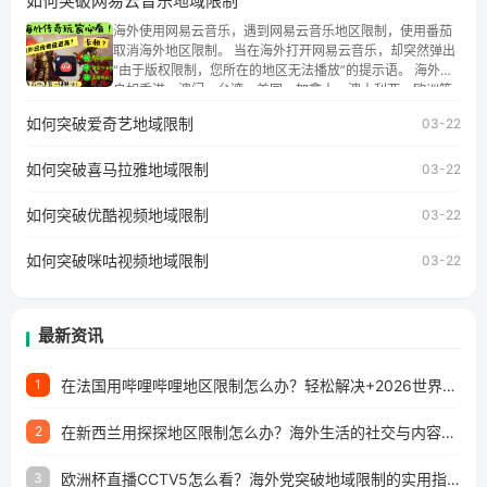
如何突破网易云音乐地域限制
权限制问题，且仅能在中国大陆地区播放。 遇到这个问题的
朋友们，使用番茄回国加速器，即可解决「海外用户收听腾
海外使用网易云音乐，遇到网易云音乐地区限制，使用番茄
讯视频地区版权限制」的问题，无论人在香港、澳门、台
取消海外地区限制。 当在海外打开网易云音乐，却突然弹出
湾、美国、加拿大、澳大利亚、欧洲等国家和地区工作、留
“由于版权限制，您所在的地区无法播放”的提示语。 海外用
学、定居等，都可以使用，不再因地区和版权限制所困扰。
户如香港、澳门、台湾、美国、加拿大、澳大利亚、欧洲等
国家和地区时，网易云音乐也会像其他音乐平台一样，出现
如何突破爱奇艺地域限制
03-22
地区及版权限制问题，且仅能在中国大陆地区播放。 遇到这
个问题的朋友们，使用番茄回国加速器，即可解决「海外用
如何突破喜马拉雅地域限制
户收听网易云音乐地区版权限制」的问题，无论人在香港、
03-22
澳门、台湾、美国、加拿大、澳大利亚、欧洲等国家和地区
工作、留学、定居等，都可以使用，不再因地区和版权限制
如何突破优酷视频地域限制
03-22
所困扰。
如何突破咪咕视频地域限制
03-22
最新资讯
在法国用哔哩哔哩地区限制怎么办？轻松解决+2026世界杯看球攻略
1
在新西兰用探探地区限制怎么办？海外生活的社交与内容之困
2
欧洲杯直播CCTV5怎么看？海外党突破地域限制的实用指南
3