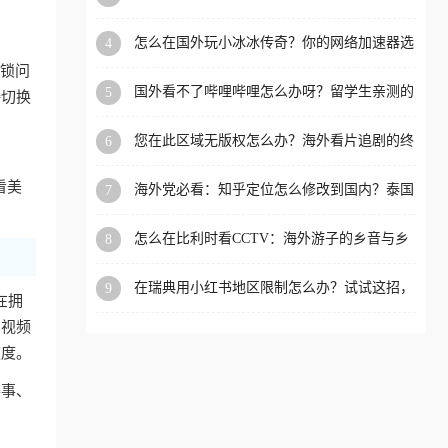
限制的实用指南
洲等国家和地区工作、留
怎么在国外玩小冰冰传奇？你的网络加速器选
4
学、定居等，都可以使用，
对了吗？
封锁问
不再因地区和版权限制所困
国外看不了哔哩哔哩怎么办呀？留学生亲测的
5
接切换
扰。
回国加速全攻略（含酷我音乐渤海银行解决方
法）
您在此区域无版权怎么办？海外看片追剧的终
6
极解法
看美
海外党必看：知乎定位怎么修改到国内？泰国
7
掌上12333、印度天府通难题全解决！
怎么在比利时看CCTV：海外游子的乡音与乡
8
愁，如何一键连接？
在瑞典用小红书地区限制怎么办？试试这招，
9
在拥
一键回国
内视频
速度。
赛事、