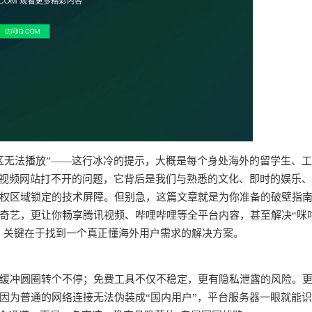
区无法播放”——这行冰冷的提示，大概是每个身处海外的留学生、
个视频网站打不开的问题，它背后是我们与熟悉的文化、即时的娱乐
权区域锁定的技术屏障。但别急，这篇文章就是为你准备的破壁指
奇艺，更让你畅享腾讯视频、哔哩哔哩等全平台内容，甚至解决“咪
求。关键在于找到一个真正懂海外用户需求的解决方案。
频缓冲圆圈转个不停；免费工具不仅不稳定，更有隐私泄露的风险。
因为普通的网络连接无法伪装成“国内用户”，平台服务器一眼就能