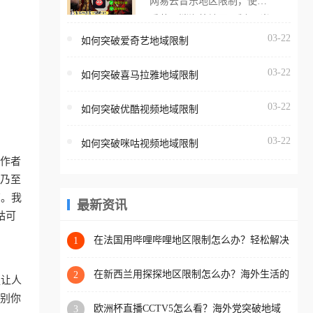
网易云音乐地区限制，使用
海外用户如香港、澳门、台
番茄取消海外地区限制。 当
湾、美国、加拿大、澳大利
在海外打开网易云音乐，却
03-22
如何突破爱奇艺地域限制
亚、欧洲等国家和地区时，
突然弹出“由于版权限制，您
腾讯视频也会像其他音乐平
03-22
所在的地区无法播放”的提示
如何突破喜马拉雅地域限制
台一样，出现地区及版权限
语。 海外用户如香港、澳
制问题，且仅能在中国大陆
03-22
如何突破优酷视频地域限制
门、台湾、美国、加拿大、
地区播放。 遇到这个问题的
澳大利亚、欧洲等国家和地
朋友们，使用番茄回国加速
03-22
如何突破咪咕视频地域限制
区时，网易云音乐也会像其
器，即可解决「海外用户收
工作者
他音乐平台一样，出现地区
听腾讯视频地区版权限制」
、乃至
及版权限制问题，且仅能在
的问题，无论人在香港、澳
南。我
中国大陆地区播放。 遇到这
最新资讯
门、台湾、美国、加拿大、
咕可
个问题的朋友们，使用番茄
澳大利亚、欧洲等国家和地
回国加速器，即可解决「海
在法国用哔哩哔哩地区限制怎么办？轻松解决
1
区工作、留学、定居等，都
+2026世界杯看球攻略
外用户收听网易云音乐地区
可以使用，不再因地区和版
版权限制」的问题，无论人
在新西兰用探探地区限制怎么办？海外生活的
2
更让人
权限制所困扰。
社交与内容之困
在香港、澳门、台湾、美
识别你
欧洲杯直播CCTV5怎么看？海外党突破地域
3
国、加拿大、澳大利亚、欧