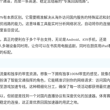
个通道，而是一条高速、稳定且隐蔽的“专属回国线路”。
PN有本质区别。它需要精准解决从海外访问国内服务的特殊延迟和
优线路的能力。这意味着工具能实时分析网络状况，自动将你的连
里盲目尝试。
正的便利在于多个平台支持，无论是Android、iOS手机，还是
一人多端设备同时用，让你可以在书房用电脑追剧，同时在厨房用iPad
的标配。
流量和独享的带宽资源。想象一下拥有独享100M带宽的感觉，就像
扮演了智能交通指挥的角色，它能精准识别你的网络请求：访问国
至游戏加速专线。这种精细化分工，确保了每一项活动都获得最优
以，但前提是找到一个对国内直播协议有深度优化的加速器。体育
稳定的连接，这正是优质回国加速器的用武之地。