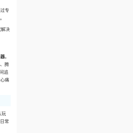
通过专
容。
或解决
速器
。
艺、腾
间追
核心痛
队玩
的日常