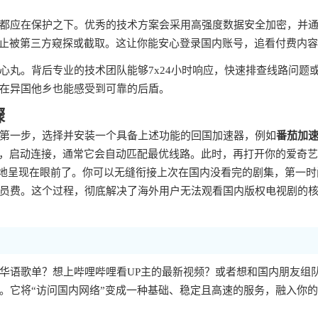
都应在保护之下。优秀的技术方案会采用高强度数据安全加密，并
防止被第三方窥探或截取。这让你能安心登录国内账号，追看付费内
心丸。背后专业的技术团队能够7x24小时响应，快速排查线路问题
在异国他乡也能感受到可靠的后盾。
骤
第一步，选择并安装一个具备上述功能的回国加速器，例如
番茄加
步，启动连接，通常它会自动匹配最优线路。此时，再打开你的爱奇
整地呈现在眼前了。你可以无缝衔接上次在国内没看完的剧集，第一时
员费。这个过程，彻底解决了海外用户无法观看国内版权电视剧的
华语歌单？想上哔哩哔哩看UP主的最新视频？或者想和国内朋友组
。它将“访问国内网络”变成一种基础、稳定且高速的服务，融入你