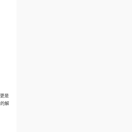
，更是
障的解