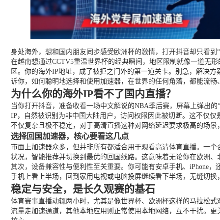
身处海外，想和国内朋友同步感受欧洲杯的激情，打开抖音却只看到“
在越南想通过CCTV5重温世界杯的经典瞬间，地区限制就像一道无
区。你的海外IP地址，成了被拒之门外的第一道关卡。别急，解决方
诉你，如何聪明地选择和使用加速器，在世界的任何角落，都能流畅
为什么你的海外IP看不了国内直播？
当你打开抖音，准备收看一场中文解说的NBA季后赛，屏幕上弹出的
IP，自然被识别为非中国大陆用户，访问权限因此被切断。这不仅仅
不仅复杂且极不稳定，对于高清直播这种对网络延迟要求极高的场景
选择回国加速器，核心要看这几点
市面上加速器众多，但并非所有都适合用于观看高清体育直播。一个
状况，智能推荐并切换到最优的回国线路。这意味着无论你在欧洲、
其次，设备兼容性与便利性至关重要。你可能有安卓手机、iPhone
手机上看上半场，回到家用电视或电脑投屏继续看下半场，无缝切换
稳定与安全，是长久观赛的基石
体育赛事直播动辄两小时，尤其是像世界杯、欧洲杯这样的马拉松式
流量走加速通道，其他本地应用则正常使用本地网络，互不干扰。更关键