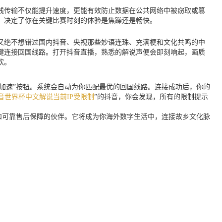
线传输不仅能提升速度，更能有效防止数据在公共网络中被窃取或篡
，决定了你在关键比赛时刻的体验是焦躁还是畅快。
，又绝不想错过国内抖音、央视那些妙语连珠、充满梗和文化共鸣的中
键连接回国线路。打开抖音直播，熟悉的解说声便会即刻响起，画质
欢。
键加速”按钮。系统会自动为你匹配最优的回国线路。连接成功后，你的
音世界杯中文解说当前IP受限制
”的抖音，你会发现，所有的限制提示
和可靠售后保障的伙伴。它将成为你海外数字生活中，连接故乡文化脉