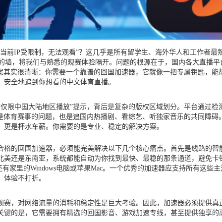
当前IP受限制，无法观看”？这几乎是所有留学生、海外华人和工作者
形的墙，将我们与熟悉的观赛体验隔开。问题的根源在于，国内各大直播
案其实很清晰：你需要一个靠谱的回国加速器，它就像一把专属钥匙，能
、安全地追到你想看的中文体育直播。
“仅限中国大陆地区播放”提示，背后是复杂的版权区域划分。平台通过检
是体育赛事的问题，也是追国内热播剧、看综艺、听独家音乐的共同障碍
，更是杯水车薪。你需要的是专业、稳定的解决方案。
合格的回国加速器，必须能完美解决以下几个核心痛点。首先是线路的智
北美还是东南亚，系统都能自动为你找到最快、最稳的那条通道，避免卡
，还有家里的Windows电脑或苹果Mac。一个优秀的加速器应支持所有
，体验不打折。
观赛，对网络流量的消耗和稳定性是巨大考验。因此，加速器必须提供真正
的是，它需要拥有精选的回国影音、游戏加速专线，甚至提供独享的高带宽