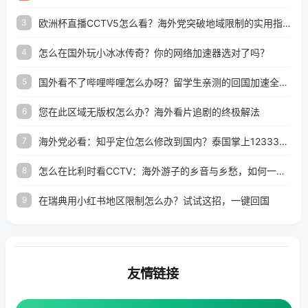
欧洲杯直播CCTV5怎么看？海外党突破地域限制的实用指南
3
怎么在国外玩小冰冰传奇？你的网络加速器选对了吗？
4
国外看不了哔哩哔哩怎么办呀？留学生亲测的回国加速全攻略（含酷我音乐渤海银行解决方法）
5
您在此区域无版权怎么办？海外看片追剧的终极解法
6
海外党必看：知乎定位怎么修改到国内？泰国掌上12333、印度天府通难题全解决！
7
怎么在比利时看CCTV：海外游子的乡音与乡愁，如何一键连接？
8
在瑞典用小红书地区限制怎么办？试试这招，一键回国
9
友情链接
海外回国加速器
番茄加速器