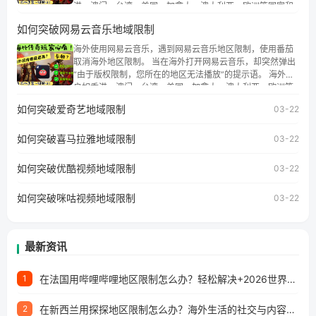
港、澳门、台湾、美国、加拿大、澳大利亚、欧洲等国家和
地区时，腾讯视频也会像其他音乐平台一样，出现地区及版
如何突破网易云音乐地域限制
权限制问题，且仅能在中国大陆地区播放。 遇到这个问题的
朋友们，使用番茄回国加速器，即可解决「海外用户收听腾
海外使用网易云音乐，遇到网易云音乐地区限制，使用番茄
讯视频地区版权限制」的问题，无论人在香港、澳门、台
取消海外地区限制。 当在海外打开网易云音乐，却突然弹出
湾、美国、加拿大、澳大利亚、欧洲等国家和地区工作、留
“由于版权限制，您所在的地区无法播放”的提示语。 海外用
学、定居等，都可以使用，不再因地区和版权限制所困扰。
户如香港、澳门、台湾、美国、加拿大、澳大利亚、欧洲等
国家和地区时，网易云音乐也会像其他音乐平台一样，出现
如何突破爱奇艺地域限制
03-22
地区及版权限制问题，且仅能在中国大陆地区播放。 遇到这
个问题的朋友们，使用番茄回国加速器，即可解决「海外用
如何突破喜马拉雅地域限制
户收听网易云音乐地区版权限制」的问题，无论人在香港、
03-22
澳门、台湾、美国、加拿大、澳大利亚、欧洲等国家和地区
工作、留学、定居等，都可以使用，不再因地区和版权限制
如何突破优酷视频地域限制
03-22
所困扰。
如何突破咪咕视频地域限制
03-22
最新资讯
在法国用哔哩哔哩地区限制怎么办？轻松解决+2026世界杯看球攻略
1
在新西兰用探探地区限制怎么办？海外生活的社交与内容之困
2