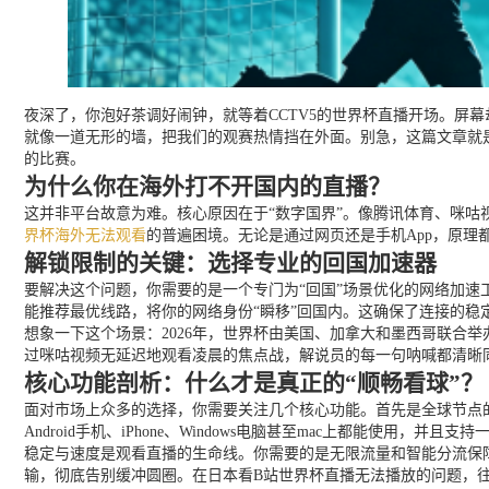
夜深了，你泡好茶调好闹钟，就等着CCTV5的世界杯直播开场。屏
就像一道无形的墙，把我们的观赛热情挡在外面。别急，这篇文章就
的比赛。
为什么你在海外打不开国内的直播？
这并非平台故意为难。核心原因在于“数字国界”。像腾讯体育、咪咕
界杯海外无法观看
的普遍困境。无论是通过网页还是手机App，原理
解锁限制的关键：选择专业的回国加速器
要解决这个问题，你需要的是一个专门为“回国”场景优化的网络加速
能推荐最优线路，将你的网络身份“瞬移”回国内。这确保了连接的稳
想象一下这个场景：2026年，世界杯由美国、加拿大和墨西哥联合
过咪咕视频无延迟地观看凌晨的焦点战，解说员的每一句呐喊都清晰
核心功能剖析：什么才是真正的“顺畅看球”？
面对市场上众多的选择，你需要关注几个核心功能。首先是全球节点
Android手机、iPhone、Windows电脑甚至mac上都能使
稳定与速度是观看直播的生命线。你需要的是无限流量和智能分流保
输，彻底告别缓冲圆圈。在日本看B站世界杯直播无法播放的问题，