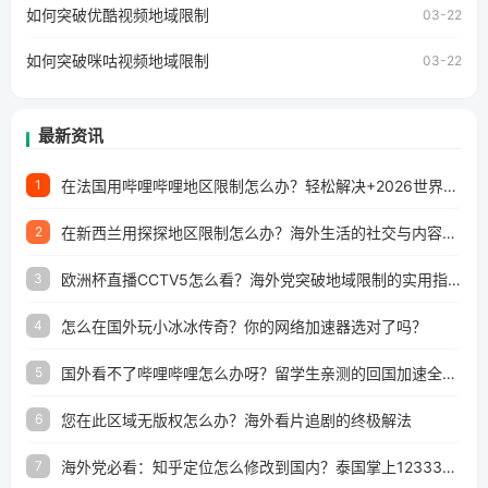
工作、留学、定居等，都可以使用，不再因地区和版权限制
如何突破优酷视频地域限制
03-22
所困扰。
如何突破咪咕视频地域限制
03-22
最新资讯
在法国用哔哩哔哩地区限制怎么办？轻松解决+2026世界杯看球攻略
1
在新西兰用探探地区限制怎么办？海外生活的社交与内容之困
2
欧洲杯直播CCTV5怎么看？海外党突破地域限制的实用指南
3
怎么在国外玩小冰冰传奇？你的网络加速器选对了吗？
4
国外看不了哔哩哔哩怎么办呀？留学生亲测的回国加速全攻略（含酷我音乐渤海银行解决方法）
5
您在此区域无版权怎么办？海外看片追剧的终极解法
6
海外党必看：知乎定位怎么修改到国内？泰国掌上12333、印度天府通难题全解决！
7