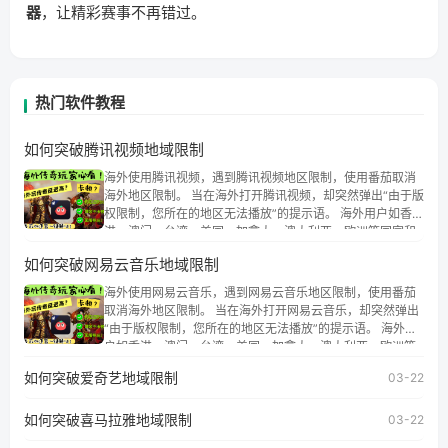
器
，让精彩赛事不再错过。
热门软件教程
如何突破腾讯视频地域限制
海外使用腾讯视频，遇到腾讯视频地区限制，使用番茄取消
海外地区限制。 当在海外打开腾讯视频，却突然弹出“由于版
权限制，您所在的地区无法播放”的提示语。 海外用户如香
港、澳门、台湾、美国、加拿大、澳大利亚、欧洲等国家和
地区时，腾讯视频也会像其他音乐平台一样，出现地区及版
如何突破网易云音乐地域限制
权限制问题，且仅能在中国大陆地区播放。 遇到这个问题的
朋友们，使用番茄回国加速器，即可解决「海外用户收听腾
海外使用网易云音乐，遇到网易云音乐地区限制，使用番茄
讯视频地区版权限制」的问题，无论人在香港、澳门、台
取消海外地区限制。 当在海外打开网易云音乐，却突然弹出
湾、美国、加拿大、澳大利亚、欧洲等国家和地区工作、留
“由于版权限制，您所在的地区无法播放”的提示语。 海外用
学、定居等，都可以使用，不再因地区和版权限制所困扰。
户如香港、澳门、台湾、美国、加拿大、澳大利亚、欧洲等
国家和地区时，网易云音乐也会像其他音乐平台一样，出现
如何突破爱奇艺地域限制
03-22
地区及版权限制问题，且仅能在中国大陆地区播放。 遇到这
个问题的朋友们，使用番茄回国加速器，即可解决「海外用
如何突破喜马拉雅地域限制
户收听网易云音乐地区版权限制」的问题，无论人在香港、
03-22
澳门、台湾、美国、加拿大、澳大利亚、欧洲等国家和地区