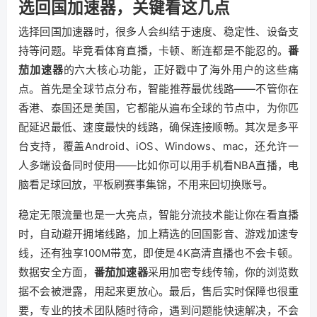
选回国加速器，关键看这几点
选择回国加速器时，很多人会纠结于速度、稳定性、设备支
持等问题。毕竟看体育直播，卡顿、断连都是不能忍的。
番
茄加速器
的六大核心功能，正好戳中了海外用户的这些痛
点。首先是全球节点分布，智能推荐最优线路——不管你在
香港、泰国还是美国，它都能从遍布全球的节点中，为你匹
配延迟最低、速度最快的线路，确保连接顺畅。其次是多平
台支持，覆盖Android、iOS、Windows、mac，还允许一
人多端设备同时使用——比如你可以用手机看NBA直播，电
脑看足球回放，平板刷赛事集锦，不用来回切换账号。
稳定无限流量也是一大亮点，智能分流技术能让你在看直播
时，自动避开拥堵线路，加上精选的回国影音、游戏加速专
线，还有独享100M带宽，即使是4K高清直播也不会卡顿。
数据安全方面，
番茄加速器
采用加密专线传输，你的浏览数
据不会被泄露，用起来更放心。最后，售后实时保障也很重
要，专业的技术团队随时待命，遇到问题能快速解决，不会