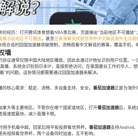
的经历：打开腾讯体育想看NBA季后赛，页面弹出“当前地区不可播放”
直播当前地区不可播放
，甚至
在香港看央视频世界杯中文解说海外无法观
教你用合适的回国加速器突破限制，流畅观看中文解说的赛事，覆盖手机、
权墙
协议通常仅限中国大陆地区播放，因此会通过IP地址识别用户位置。一旦
直播，系统会识别到日本IP，直接拒绝访问；在泰国曼谷工作的华人，想
观看”的问题。这些情况都需要通过回国加速器来解决。
播的核心需求：稳定、流畅、多设备支持、安全。
番茄加速器
正是为海外
加拿大等主要地区。不管你在哪个国家或地区，打开
番茄加速器
后，系统
连接速度最快，减少直播卡顿。
勤时用手机看中超，回家后用平板投屏看世界杯。
番茄加速器
支持Androi
用央视频看世界杯，两个设备同时加速，互不影响。