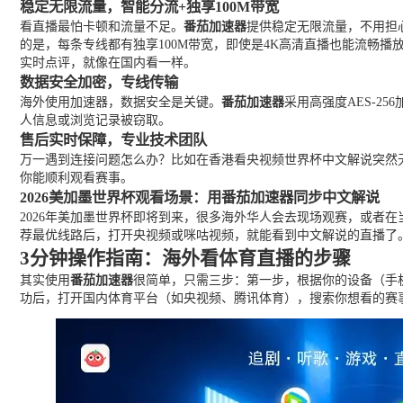
稳定无限流量，智能分流+独享100M带宽
看直播最怕卡顿和流量不足。
番茄加速器
提供稳定无限流量，不用担
的是，每条专线都有独享100M带宽，即使是4K高清直播也能流畅
实时点评，就像在国内看一样。
数据安全加密，专线传输
海外使用加速器，数据安全是关键。
番茄加速器
采用高强度AES-2
人信息或浏览记录被窃取。
售后实时保障，专业技术团队
万一遇到连接问题怎么办？比如在香港看央视频世界杯中文解说突然无
你能顺利观看赛事。
2026美加墨世界杯观看场景：用番茄加速器同步中文解说
2026年美加墨世界杯即将到来，很多海外华人会去现场观赛，或者
荐最优线路后，打开央视频或咪咕视频，就能看到中文解说的直播了
3分钟操作指南：海外看体育直播的步骤
其实使用
番茄加速器
很简单，只需三步：第一步，根据你的设备（手
功后，打开国内体育平台（如央视频、腾讯体育），搜索你想看的赛