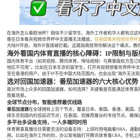
在海外怎么看欧洲杯？相信不少留学生、海外工作者和华人都有过这样
像在日本看央视频世界杯中文直播无法播放，
在泰国看央视频世界杯
大陆IP开放，海外IP直接被拦截。这篇指南就带你解决这个痛点，
海外看国内体育直播的核心障碍：IP限制与版
国内体育平台（如央视频、腾讯体育、咪咕视频）与赛事版权方签订的
地区不可用”。比如在日本东京的留学生，打开央视频想看世界杯中文
至在香港的用户，由于IP不在中国大陆范围内，也会出现“海外无法
选对回国加速器：番茄加速器的六大核心优势
面对市场上众多的回国加速器，如何选择？关键看是否能满足体育直
观看场景。
全球节点分布，智能推荐最优线路
番茄加速器
在全球拥有上百个节点，覆盖日本、泰国、香港、美国、
择东京到国内的低延迟节点；在泰国，则推荐曼谷的专线节点，确保
多平台多设备支持，一人多端同时用
体育赛事直播往往需要灵活的设备支持：上班时用电脑看NBA，通
用。比如在海外工作的你，办公室电脑打开腾讯体育看CBA，手机上