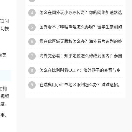
限制的实用指南
洲等国家和地区工作、留
怎么在国外玩小冰冰传奇？你的网络加速器选
4
学、定居等，都可以使用，
对了吗？
封锁问
不再因地区和版权限制所困
国外看不了哔哩哔哩怎么办呀？留学生亲测的
5
接切换
扰。
回国加速全攻略（含酷我音乐渤海银行解决方
法）
您在此区域无版权怎么办？海外看片追剧的终
6
极解法
看美
海外党必看：知乎定位怎么修改到国内？泰国
7
掌上12333、印度天府通难题全解决！
怎么在比利时看CCTV：海外游子的乡音与乡
8
愁，如何一键连接？
在瑞典用小红书地区限制怎么办？试试这招，
9
在拥
一键回国
内视频
速度。
赛事、