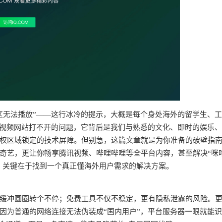
区无法播放”——这行冰冷的提示，大概是每个身处海外的留学生、
个视频网站打不开的问题，它背后是我们与熟悉的文化、即时的娱乐
权区域锁定的技术屏障。但别急，这篇文章就是为你准备的破壁指
奇艺，更让你畅享腾讯视频、哔哩哔哩等全平台内容，甚至解决“咪
求。关键在于找到一个真正懂海外用户需求的解决方案。
频缓冲圆圈转个不停；免费工具不仅不稳定，更有隐私泄露的风险。
因为普通的网络连接无法伪装成“国内用户”，平台服务器一眼就能