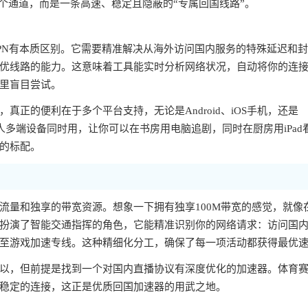
个通道，而是一条高速、稳定且隐蔽的“专属回国线路”。
PN有本质区别。它需要精准解决从海外访问国内服务的特殊延迟和
优线路的能力。这意味着工具能实时分析网络状况，自动将你的连
里盲目尝试。
正的便利在于多个平台支持，无论是Android、iOS手机，还是
一人多端设备同时用，让你可以在书房用电脑追剧，同时在厨房用iPad
的标配。
流量和独享的带宽资源。想象一下拥有独享100M带宽的感觉，就像
扮演了智能交通指挥的角色，它能精准识别你的网络请求：访问国
至游戏加速专线。这种精细化分工，确保了每一项活动都获得最优
以，但前提是找到一个对国内直播协议有深度优化的加速器。体育
稳定的连接，这正是优质回国加速器的用武之地。