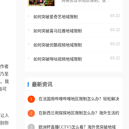
网易云音乐地区限制，使用
海外用户如香港、澳门、台
番茄取消海外地区限制。 当
湾、美国、加拿大、澳大利
在海外打开网易云音乐，却
03-22
如何突破爱奇艺地域限制
亚、欧洲等国家和地区时，
突然弹出“由于版权限制，您
腾讯视频也会像其他音乐平
03-22
所在的地区无法播放”的提示
如何突破喜马拉雅地域限制
台一样，出现地区及版权限
语。 海外用户如香港、澳
制问题，且仅能在中国大陆
03-22
如何突破优酷视频地域限制
门、台湾、美国、加拿大、
地区播放。 遇到这个问题的
澳大利亚、欧洲等国家和地
朋友们，使用番茄回国加速
03-22
如何突破咪咕视频地域限制
区时，网易云音乐也会像其
器，即可解决「海外用户收
工作者
他音乐平台一样，出现地区
听腾讯视频地区版权限制」
、乃至
及版权限制问题，且仅能在
的问题，无论人在香港、澳
南。我
中国大陆地区播放。 遇到这
最新资讯
门、台湾、美国、加拿大、
咕可
个问题的朋友们，使用番茄
澳大利亚、欧洲等国家和地
回国加速器，即可解决「海
在法国用哔哩哔哩地区限制怎么办？轻松解决
1
区工作、留学、定居等，都
+2026世界杯看球攻略
外用户收听网易云音乐地区
可以使用，不再因地区和版
版权限制」的问题，无论人
在新西兰用探探地区限制怎么办？海外生活的
2
更让人
权限制所困扰。
社交与内容之困
在香港、澳门、台湾、美
识别你
欧洲杯直播CCTV5怎么看？海外党突破地域
3
国、加拿大、澳大利亚、欧