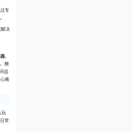
通过专
容。
或解决
速器
。
艺、腾
间追
核心痛
队玩
的日常