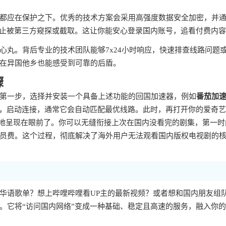
都应在保护之下。优秀的技术方案会采用高强度数据安全加密，并
防止被第三方窥探或截取。这让你能安心登录国内账号，追看付费内
心丸。背后专业的技术团队能够7x24小时响应，快速排查线路问题
在异国他乡也能感受到可靠的后盾。
骤
第一步，选择并安装一个具备上述功能的回国加速器，例如
番茄加
步，启动连接，通常它会自动匹配最优线路。此时，再打开你的爱奇
整地呈现在眼前了。你可以无缝衔接上次在国内没看完的剧集，第一时
员费。这个过程，彻底解决了海外用户无法观看国内版权电视剧的
华语歌单？想上哔哩哔哩看UP主的最新视频？或者想和国内朋友组
。它将“访问国内网络”变成一种基础、稳定且高速的服务，融入你