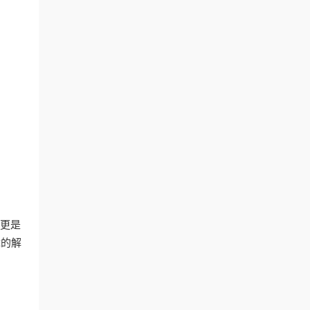
，更是
障的解