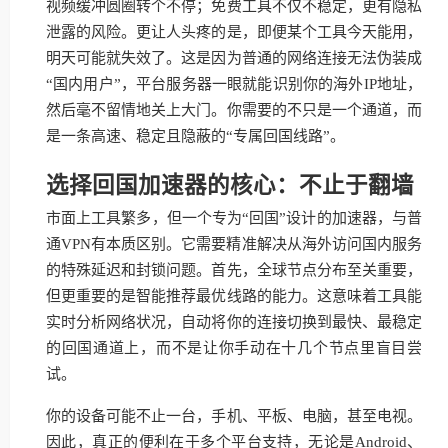
视频缓冲圆圈转个不停；免费工具不仅不稳定，更有隐私
泄露的风险。更让人头疼的是，即便某个工具今天能用，
明天可能就失效了。这是因为普通的网络连接无法伪装成
“国内用户”，平台服务器一眼就能识别你的海外IP地址，
然后毫不留情地关上大门。你需要的不只是一个通道，而
是一条高速、稳定且隐蔽的“专属回国线路”。
选择回国加速器的核心：不止于翻墙
市面上工具繁多，但一个专为“回国”设计的加速器，与普
通VPN有本质区别。它需要精准解决从海外访问国内服务
的特殊延迟和封锁问题。首先，全球节点分布至关重要，
但更重要的是智能推荐最优线路的能力。这意味着工具能
实时分析网络状况，自动将你的连接切换到最快、最稳定
的回国通道上，而不是让你手动在十几个节点里盲目尝
试。
你的设备可能不止一台，手机、平板、电脑，甚至电视。
因此，真正的便利在于多个平台支持，无论是Android、