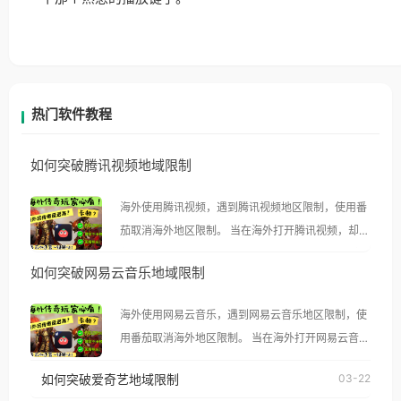
热门软件教程
如何突破腾讯视频地域限制
海外使用腾讯视频，遇到腾讯视频地区限制，使用番
茄取消海外地区限制。 当在海外打开腾讯视频，却突
然弹出“由于版权限制，您所在的地区无法播放”的提
如何突破网易云音乐地域限制
示语。 海外用户如香港、澳门、台湾、美国、加拿
大、澳大利亚、欧洲等国家和地区时，腾讯视频也会
海外使用网易云音乐，遇到网易云音乐地区限制，使
像其他音乐平台一样，出现地区及版权限制问题，且
用番茄取消海外地区限制。 当在海外打开网易云音
仅能在中国大陆地区播放。 遇到这个问题的朋友们，
乐，却突然弹出“由于版权限制，您所在的地区无法
使用番茄回国加速器，即可解决「海外用户收听腾讯
如何突破爱奇艺地域限制
03-22
播放”的提示语。 海外用户如香港、澳门、台湾、美
视频地区版权限制」的问题，无论人在香港、澳门、