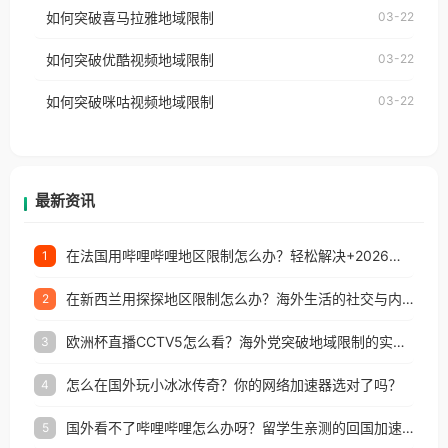
国、加拿大、澳大利亚、欧洲等国家和地区时，网易
如何突破喜马拉雅地域限制
03-22
台湾、美国、加拿大、澳大利亚、欧洲等国家和地区
云音乐也会像其他音乐平台一样，出现地区及版权限
工作、留学、定居等，都可以使用，不再因地区和版
如何突破优酷视频地域限制
03-22
制问题，且仅能在中国大陆地区播放。 遇到这个问题
权限制所困扰。
的朋友们，使用番茄回国加速器，即可解决「海外用
如何突破咪咕视频地域限制
03-22
户收听网易云音乐地区版权限制」的问题，无论人在
香港、澳门、台湾、美国、加拿大、澳大利亚、欧洲
等国家和地区工作、留学、定居等，都可以使用，不
再因地区和版权限制所困扰。
最新资讯
在法国用哔哩哔哩地区限制怎么办？轻松解决+2026世界杯看球攻略
1
在新西兰用探探地区限制怎么办？海外生活的社交与内容之困
2
欧洲杯直播CCTV5怎么看？海外党突破地域限制的实用指南
3
怎么在国外玩小冰冰传奇？你的网络加速器选对了吗？
4
国外看不了哔哩哔哩怎么办呀？留学生亲测的回国加速全攻略（含酷我音乐渤海银行解决方法）
5