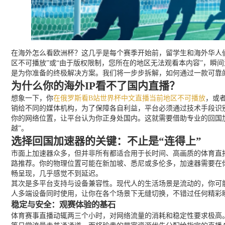
在海外怎么看欧洲杯？这几乎是每个赛季开始前，留学生和海外华人
区不可播放”或“由于版权限制，您所在的地区无法观看本内容”，瞬
是为你准备的终极解决方案。我们将一步步拆解，如何通过一款可靠
为什么你的海外IP看不了国内直播？
想象一下，你
在俄罗斯看B站世界杯中文直播当前地区不可播放
，或
销给不同的媒体机构，为了保障各自利益，平台必须通过技术手段识别
你的网络位置，让平台认为你正身处国内。这就需要借助专业的回国
越”。
选择回国加速器的关键：不止是“连得上”
市面上加速器众多，但并非所有都适合用于长时间、高画质的体育直
路推荐。你的物理位置可能在新加坡、悉尼或多伦多，加速器需要在
畅呈现，几乎感觉不到延迟。
其次是多平台支持与设备兼容性。现代人的生活场景是流动的，你可能在客
人多端设备同时使用，让你在各个场景下无缝切换，不错过任何精彩
稳定与安全：观赛体验的基石
体育赛事直播动辄两三个小时，对网络流量的消耗和稳定性要求极高