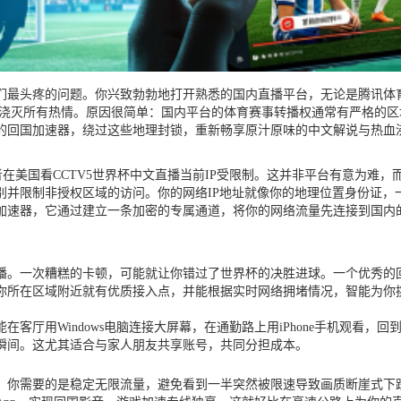
们最头疼的问题。你兴致勃勃地打开熟悉的国内直播平台，无论是腾讯体
间浇灭所有热情。原因很简单：国内平台的体育赛事转播权通常有严格的区
的回国加速器，绕过这些地理封锁，重新畅享原汁原味的中文解说与热血
者在美国看CCTV5世界杯中文直播当前IP受限制。这并非平台有意为难
并限制非授权区域的访问。你的网络IP地址就像你的地理位置身份证，
加速器，它通过建立一条加密的专属通道，将你的网络流量先连接到国内
播。一次糟糕的卡顿，可能就让你错过了世界杯的决胜进球。一个优秀的
你所在区域附近就有优质接入点，并能根据实时网络拥堵情况，智能为你
厅用Windows电脑连接大屏幕，在通勤路上用iPhone手机观看，回
瞬间。这尤其适合与家人朋友共享账号，共同分担成本。
。你需要的是稳定无限流量，避免看到一半突然被限速导致画质断崖式下