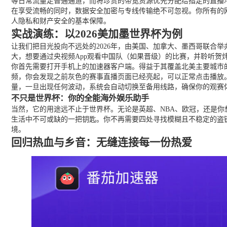
等日常流量走普通通道，而将珍贵的带宽资源优先分配给指定的直播A
在享受流畅的同时，数据安全加密与专线传输绝不可忽视。你所有的
人隐私和财产安全的基本保障。
实战演练：以2026美加墨世界杯为例
让我们把目光投向不远处的2026年，由美国、加拿大、墨西哥联合
大，想要通过央视频App观看中国队（如果晋级）的比赛，并聆听贺
你首先需要打开手机上的加速器客户端。得益于其覆盖北美主要城市的
频，你会发现之前灰色的赛事直播页面已经亮起，可以正常点击播放。
量，一旦出现任何波动，系统会自动切换至备用线路，确保你的观赛
不只是世界杯：你的全能海外娱乐助手
当然，它的用途远不止于世界杯。无论是英超、NBA、欧冠，还是你想
生活中不可或缺的一把钥匙。你不再需要四处寻找模糊且不稳定的盗链源
境。
回归热血与乡音：无缝连接每一份热爱