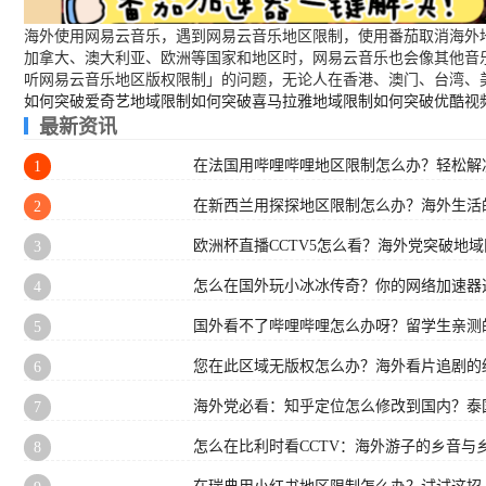
海外使用网易云音乐，遇到网易云音乐地区限制，使用番茄取消海外地
加拿大、澳大利亚、欧洲等国家和地区时，网易云音乐也会像其他音
听网易云音乐地区版权限制」的问题，无论人在香港、澳门、台湾、
如何突破爱奇艺地域限制
如何突破喜马拉雅地域限制
如何突破优酷视
最新资讯
在法国用哔哩哔哩地区限制怎么办？轻松解决
1
在新西兰用探探地区限制怎么办？海外生活
2
欧洲杯直播CCTV5怎么看？海外党突破地
3
怎么在国外玩小冰冰传奇？你的网络加速器
4
国外看不了哔哩哔哩怎么办呀？留学生亲测
5
您在此区域无版权怎么办？海外看片追剧的
6
海外党必看：知乎定位怎么修改到国内？泰国
7
怎么在比利时看CCTV：海外游子的乡音与
8