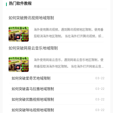
热门软件教程
如何突破腾讯视频地域限制
海外使用腾讯视频，遇到腾讯视频地区限制，使用番
茄取消海外地区限制。 当在海外打开腾讯视频，却突
然弹出“由于版权限制，您所在的地区无法播放”的提
如何突破网易云音乐地域限制
示语。 海外用户如香港、澳门、台湾、美国、加拿
大、澳大利亚、欧洲等国家和地区时，腾讯视频也会
海外使用网易云音乐，遇到网易云音乐地区限制，使
像其他音乐平台一样，出现地区及版权限制问题，且
用番茄取消海外地区限制。 当在海外打开网易云音
仅能在中国大陆地区播放。 遇到这个问题的朋友们，
乐，却突然弹出“由于版权限制，您所在的地区无法
使用番茄回国加速器，即可解决「海外用户收听腾讯
如何突破爱奇艺地域限制
03-22
播放”的提示语。 海外用户如香港、澳门、台湾、美
视频地区版权限制」的问题，无论人在香港、澳门、
国、加拿大、澳大利亚、欧洲等国家和地区时，网易
如何突破喜马拉雅地域限制
03-22
台湾、美国、加拿大、澳大利亚、欧洲等国家和地区
云音乐也会像其他音乐平台一样，出现地区及版权限
工作、留学、定居等，都可以使用，不再因地区和版
如何突破优酷视频地域限制
03-22
制问题，且仅能在中国大陆地区播放。 遇到这个问题
权限制所困扰。
的朋友们，使用番茄回国加速器，即可解决「海外用
如何突破咪咕视频地域限制
03-22
户收听网易云音乐地区版权限制」的问题，无论人在