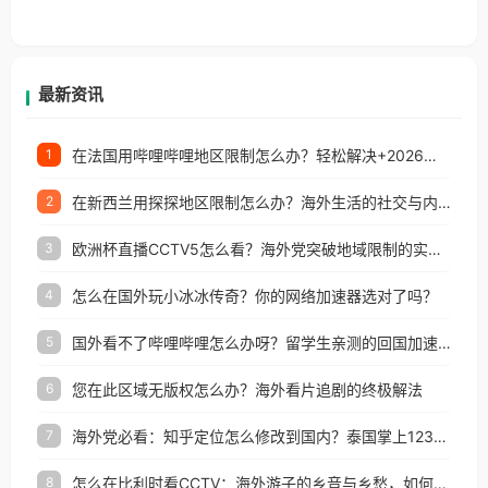
香港、澳门、台湾、美国、加拿大、澳大利亚、欧洲
等国家和地区工作、留学、定居等，都可以使用，不
再因地区和版权限制所困扰。
最新资讯
在法国用哔哩哔哩地区限制怎么办？轻松解决+2026世界杯看球攻略
1
在新西兰用探探地区限制怎么办？海外生活的社交与内容之困
2
欧洲杯直播CCTV5怎么看？海外党突破地域限制的实用指南
3
怎么在国外玩小冰冰传奇？你的网络加速器选对了吗？
4
国外看不了哔哩哔哩怎么办呀？留学生亲测的回国加速全攻略（含酷我音乐渤海银行解决方法）
5
您在此区域无版权怎么办？海外看片追剧的终极解法
6
海外党必看：知乎定位怎么修改到国内？泰国掌上12333、印度天府通难题全解决！
7
怎么在比利时看CCTV：海外游子的乡音与乡愁，如何一键连接？
8