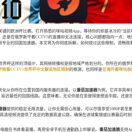
键的欧洲杯比赛。打开熟悉的咪咕视频App，等待你的却是冰冷的“当前
，还是在俄罗斯守着CCTV5的直播却无法连接，核心问题都指向一点：
用专业的回国加速器。本文将为你彻底拆解，如何绕过这些限制，流畅观
世界杯这样的顶级IP，其网络转播权是按地域严格划分的。你所在的俄
罗斯看CCTV5世界杯中文解说地区限制
的根源，也同样是
在海外看咪咕视
优化从你所在位置到国内服务器的连接。以
番茄加速器
为例，它并非简单
、延迟最低的回国线路。这意味着，无论你是在圣彼得堡想追中超，还是
速器
提供的稳定无限流量，让你无需担心用量，可以尽情享受1080P甚
，为高清视频流提供了充足的数据高速公路，确保在进球集锦或比赛最后时
ows电脑在书房看直播，再用安卓手机在通勤路上听解说。
番茄加速器
支持A