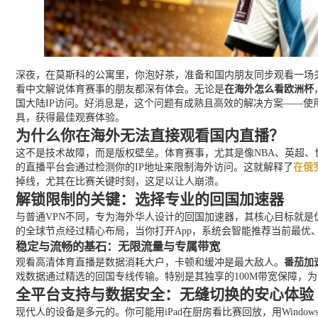
深夜，在莫斯科的公寓里，你泡好茶，准备和国内朋友同步观看一场关
看中文解说体育赛事的朋友都深有体会。无论是
在海外怎么看欧洲杯
国大陆IP访问。好消息是，这个问题有成熟且高效的解决方案——使
具，获得最佳观赛体验。
为什么你在海外无法直接观看国内直播？
这不是技术故障，而是版权壁垒。体育赛事，尤其是像NBA、英超、
的直播平台会通过检测你的IP地址来限制海外访问。这就解释了
在俄
掉线，尤其在比赛关键时刻，这足以让人崩溃。
解锁限制的关键：选择专业的回国加速器
与普通VPN不同，专为海外华人设计的回国加速器，其核心目标就是
的全球节点经过精心布局，当你打开App，系统会智能推荐当前最优
稳定与流畅的基石：无限流量与专属带宽
观看高清体育直播是数据消耗大户，卡顿和缓冲是最大敌人。
番茄加
戏数据通过精选的回国专线传输。特别是其独享的100M带宽保障
全平台支持与数据安全：无缝切换的安心体验
现代人的设备是多元的。你可能用iPad在厨房看比赛回放，用Wind