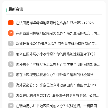
等国家和地区工作、留学、定居等，都可以使用，不
再因地区和版权限制所困扰。
最新资讯
在法国用哔哩哔哩地区限制怎么办？轻松解决+2026世界杯看球攻略
1
在新西兰用探探地区限制怎么办？海外生活的社交与内容之困
2
欧洲杯直播CCTV5怎么看？海外党突破地域限制的实用指南
3
怎么在国外玩小冰冰传奇？你的网络加速器选对了吗？
4
国外看不了哔哩哔哩怎么办呀？留学生亲测的回国加速全攻略（含酷我音乐渤海银行解决方法）
5
您在此区域无版权怎么办？海外看片追剧的终极解法
6
海外党必看：知乎定位怎么修改到国内？泰国掌上12333、印度天府通难题全解决！
7
怎么在比利时看CCTV：海外游子的乡音与乡愁，如何一键连接？
8
在瑞典用小红书地区限制怎么办？试试这招，一键回国
9