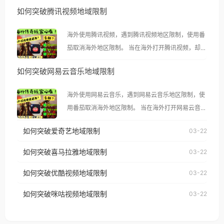
如何突破腾讯视频地域限制
海外使用腾讯视频，遇到腾讯视频地区限制，使用番
茄取消海外地区限制。 当在海外打开腾讯视频，却突
然弹出“由于版权限制，您所在的地区无法播放”的提
如何突破网易云音乐地域限制
示语。 海外用户如香港、澳门、台湾、美国、加拿
大、澳大利亚、欧洲等国家和地区时，腾讯视频也会
海外使用网易云音乐，遇到网易云音乐地区限制，使
像其他音乐平台一样，出现地区及版权限制问题，且
用番茄取消海外地区限制。 当在海外打开网易云音
仅能在中国大陆地区播放。 遇到这个问题的朋友们，
乐，却突然弹出“由于版权限制，您所在的地区无法
使用番茄回国加速器，即可解决「海外用户收听腾讯
如何突破爱奇艺地域限制
03-22
播放”的提示语。 海外用户如香港、澳门、台湾、美
视频地区版权限制」的问题，无论人在香港、澳门、
国、加拿大、澳大利亚、欧洲等国家和地区时，网易
如何突破喜马拉雅地域限制
03-22
台湾、美国、加拿大、澳大利亚、欧洲等国家和地区
云音乐也会像其他音乐平台一样，出现地区及版权限
工作、留学、定居等，都可以使用，不再因地区和版
如何突破优酷视频地域限制
03-22
制问题，且仅能在中国大陆地区播放。 遇到这个问题
权限制所困扰。
的朋友们，使用番茄回国加速器，即可解决「海外用
如何突破咪咕视频地域限制
03-22
户收听网易云音乐地区版权限制」的问题，无论人在
香港、澳门、台湾、美国、加拿大、澳大利亚、欧洲