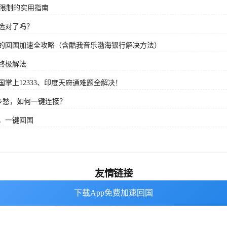
域限制的实用指南
选对了吗？
的回国加速全攻略（含酷我音乐渤海银行解决方法）
终极解法
掌上12333、印度天府通难题全解决！
乡愁，如何一键连接？
，一键回国
友情链接
下载App免费加速回国
下载App免费加速回国
海外回国加速器
番茄加速器