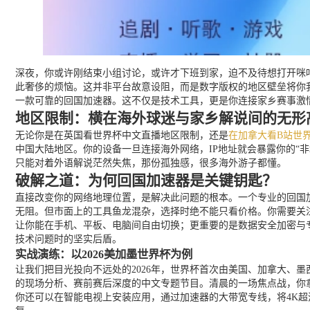
深夜，你或许刚结束小组讨论，或许才下班到家，迫不及待想打开咪咕
此奢侈的烦恼。这并非平台故意设阻，而是数字版权的地区壁垒将你
一款可靠的回国加速器。这不仅是技术工具，更是你连接家乡赛事激
地区限制：横在海外球迷与家乡解说间的无形
无论你是在英国看世界杯中文直播地区限制，还是
在加拿大看B站世界
中国大陆地区。你的设备一旦连接海外网络，IP地址就会暴露你的“
只能对着外语解说茫然失焦，那份孤独感，很多海外游子都懂。
破解之道：为何回国加速器是关键钥匙？
直接改变你的网络地理位置，是解决此问题的根本。一个专业的回国
无阻。但市面上的工具鱼龙混杂，选择时绝不能只看价格。你需要关注几
让你能在手机、平板、电脑间自由切换；更重要的是数据安全加密与
技术问题时的坚实后盾。
实战演练：以2026美加墨世界杯为例
让我们把目光投向不远处的2026年，世界杯首次由美国、加拿大、
的现场分析、赛前赛后深度的中文专题节目。清晨的一场焦点战，你
你还可以在智能电视上安装应用，通过加速器的大带宽专线，将4K