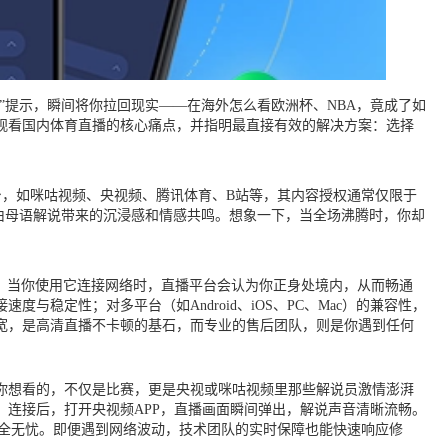
”提示，瞬间将你拉回现实——在海外怎么看欧洲杯、NBA，竟成了如
观看国内体育直播的核心痛点，并指明最直接有效的解决方案：选择
，如咪咕视频、央视频、腾讯体育、B站等，其内容授权通常仅限于
份由母语解说带来的沉浸感和情感共鸣。想象一下，当全场沸腾时，你却
。当你使用它连接网络时，直播平台会认为你正身处境内，从而畅通
定性；对多平台（如Android、iOS、PC、Mac）的兼容性，
宽，是高清直播不卡顿的基石，而专业的售后团队，则是你遇到任何
。你想看的，不仅是比赛，更是央视或咪咕视频里那些解说员激情澎湃
连接后，打开央视频APP，直播画面瞬间弹出，解说声音清晰流畅。
安全无忧。即便遇到网络波动，技术团队的实时保障也能快速响应修