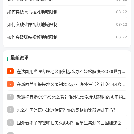
地区及版权限制问题，且仅能在中国大陆地区播放。 遇到这
个问题的朋友们，使用番茄回国加速器，即可解决「海外用
如何突破喜马拉雅地域限制
户收听网易云音乐地区版权限制」的问题，无论人在香港、
03-22
澳门、台湾、美国、加拿大、澳大利亚、欧洲等国家和地区
工作、留学、定居等，都可以使用，不再因地区和版权限制
如何突破优酷视频地域限制
03-22
所困扰。
如何突破咪咕视频地域限制
03-22
最新资讯
在法国用哔哩哔哩地区限制怎么办？轻松解决+2026世界杯看球攻略
1
在新西兰用探探地区限制怎么办？海外生活的社交与内容之困
2
欧洲杯直播CCTV5怎么看？海外党突破地域限制的实用指南
3
怎么在国外玩小冰冰传奇？你的网络加速器选对了吗？
4
国外看不了哔哩哔哩怎么办呀？留学生亲测的回国加速全攻略（含酷我音乐渤海银行解决方法）
5