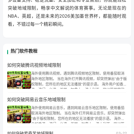
突破地域限制，畅享中文解说的体育赛事。无论是现在的
NBA、英超，还是未来的2026美加墨世界杯，都能随时观
看，不错过每一个精彩瞬间。
热门软件教程
如何突破腾讯视频地域限制
海外使用腾讯视频，遇到腾讯视频地区限制，使用番茄取消
海外地区限制。 当在海外打开腾讯视频，却突然弹出“由于版
权限制，您所在的地区无法播放”的提示语。 海外用户如香
港、澳门、台湾、美国、加拿大、澳大利亚、欧洲等国家和
地区时，腾讯视频也会像其他音乐平台一样，出现地区及版
如何突破网易云音乐地域限制
权限制问题，且仅能在中国大陆地区播放。 遇到这个问题的
朋友们，使用番茄回国加速器，即可解决「海外用户收听腾
海外使用网易云音乐，遇到网易云音乐地区限制，使用番茄
讯视频地区版权限制」的问题，无论人在香港、澳门、台
取消海外地区限制。 当在海外打开网易云音乐，却突然弹出
湾、美国、加拿大、澳大利亚、欧洲等国家和地区工作、留
“由于版权限制，您所在的地区无法播放”的提示语。 海外用
学、定居等，都可以使用，不再因地区和版权限制所困扰。
户如香港、澳门、台湾、美国、加拿大、澳大利亚、欧洲等
国家和地区时，网易云音乐也会像其他音乐平台一样，出现
如何突破爱奇艺地域限制
03-22