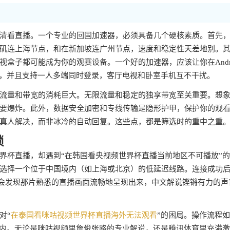
清看直播。一个专业的回国加速器，必须具备几个硬核素质。首先
矶连上海节点，和在新加坡连广州节点，速度和稳定性天差地别。
盒子都可能成为你的观赛设备。一个好的加速器，应该让你在Andro
顺畅使用，并且支持一人多端同时登录，客厅电视和卧室手机互不干扰。
流量和带宽的消耗巨大。无限流量和稳定的独享带宽至关重要。想
要爆炸。此外，数据安全加密和专线传输是隐形护甲，保护你的观
真人解决，而非冰冷的自动回复。这些点，都是筛选时的重中之重
锁
界杯直播，却遇到“在韩国看央视频世界杯直播当前地区不可播放”
选择一个位于中国境内（如上海或北京）的低延迟线路。连接成功
你会发现那片熟悉的直播画面流畅地呈现出来，中文解说铿锵有力的声
对“
在泰国看咪咕视频世界杯直播海外无法观看
”的困局。操作流程
国内。无论是咪咕视频里詹俊张路的专业解说，还是腾讯体育里充满