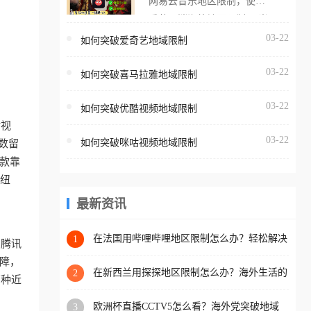
网易云音乐地区限制，使用
海外用户如香港、澳门、台
番茄取消海外地区限制。 当
湾、美国、加拿大、澳大利
在海外打开网易云音乐，却
03-22
如何突破爱奇艺地域限制
亚、欧洲等国家和地区时，
突然弹出“由于版权限制，您
腾讯视频也会像其他音乐平
03-22
所在的地区无法播放”的提示
如何突破喜马拉雅地域限制
台一样，出现地区及版权限
语。 海外用户如香港、澳
制问题，且仅能在中国大陆
03-22
如何突破优酷视频地域限制
门、台湾、美国、加拿大、
地区播放。 遇到这个问题的
咕视
澳大利亚、欧洲等国家和地
朋友们，使用番茄回国加速
03-22
如何突破咪咕视频地域限制
数留
区时，网易云音乐也会像其
器，即可解决「海外用户收
款靠
他音乐平台一样，出现地区
听腾讯视频地区版权限制」
在纽
及版权限制问题，且仅能在
的问题，无论人在香港、澳
中国大陆地区播放。 遇到这
最新资讯
门、台湾、美国、加拿大、
个问题的朋友们，使用番茄
澳大利亚、欧洲等国家和地
回国加速器，即可解决「海
在法国用哔哩哔哩地区限制怎么办？轻松解决
1
区工作、留学、定居等，都
、腾讯
+2026世界杯看球攻略
外用户收听网易云音乐地区
可以使用，不再因地区和版
障，
版权限制」的问题，无论人
在新西兰用探探地区限制怎么办？海外生活的
2
权限制所困扰。
那种近
社交与内容之困
在香港、澳门、台湾、美
欧洲杯直播CCTV5怎么看？海外党突破地域
3
国、加拿大、澳大利亚、欧