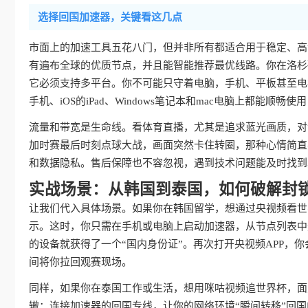
选择回国加速器，关键看这几点
市面上的加速工具五花八门，但并非所有都适合用于稳定、高
有遍布全球的优质节点，并且能智能推荐最优线路。你在洛杉
它必须支持多平台。你不可能只守着电脑，手机、平板甚至电视
手机、iOS的iPad、Windows笔记本和mac电脑上都能
流量和带宽是生命线。看体育直播，尤其是追求蓝光画质，对
加时赛最后时刻点球大战，画面突然卡住转圈，那种心情简直
和数据隐私。售后保障也不容忽视，遇到技术问题能及时找到
实战场景：从韩国到泰国，如何破解封
让我们代入具体场景。如果你在韩国留学，想通过央视频看世
示。这时，你只需在手机或电脑上启动加速器，从节点列表中
的设备就获得了一个“国内身份证”。再次打开央视频APP，
间将你拉回观赛现场。
同样，如果你在泰国工作或生活，想用咪咕视频追世界杯，面
辙：连接加速器的回国专线，让你的网络环境“瞬间转移”回