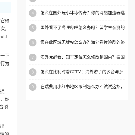
限制的实用指南
洲等国家和地区工作、留
怎么在国外玩小冰冰传奇？你的网络加速器选
4
学、定居等，都可以使用，
对了吗？
，它得
不再因地区和版权限制所困
国外看不了哔哩哔哩怎么办呀？留学生亲测的
5
其次，
扰。
回国加速全攻略（含酷我音乐渤海银行解决方
id
法）
您在此区域无版权怎么办？海外看片追剧的终
6
极解法
象一下
海外党必看：知乎定位怎么修改到国内？泰国
7
掌上12333、印度天府通难题全解决！
看行为
。
怎么在比利时看CCTV：海外游子的乡音与乡
8
愁，如何一键连接？
在瑞典用小红书地区限制怎么办？试试这招，
9
的提
一键回国
后，你
音瞬
如出一
激情的