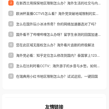
在新西兰用探探地区限制怎么办？海外生活的社交与内容之困
2
欧洲杯直播CCTV5怎么看？海外党突破地域限制的实用指南
3
怎么在国外玩小冰冰传奇？你的网络加速器选对了吗？
4
国外看不了哔哩哔哩怎么办呀？留学生亲测的回国加速全攻略（含酷我音乐渤海银行解决方法）
5
您在此区域无版权怎么办？海外看片追剧的终极解法
6
海外党必看：知乎定位怎么修改到国内？泰国掌上12333、印度天府通难题全解决！
7
怎么在比利时看CCTV：海外游子的乡音与乡愁，如何一键连接？
8
在瑞典用小红书地区限制怎么办？试试这招，一键回国
9
友情链接