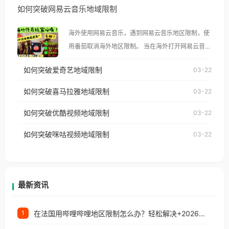
如何突破网易云音乐地域限制
示语。 海外用户如香港、澳门、台湾、美国、加拿
大、澳大利亚、欧洲等国家和地区时，腾讯视频也会
海外使用网易云音乐，遇到网易云音乐地区限制，使
像其他音乐平台一样，出现地区及版权限制问题，且
用番茄取消海外地区限制。 当在海外打开网易云音
仅能在中国大陆地区播放。 遇到这个问题的朋友们，
乐，却突然弹出“由于版权限制，您所在的地区无法
使用番茄回国加速器，即可解决「海外用户收听腾讯
如何突破爱奇艺地域限制
03-22
播放”的提示语。 海外用户如香港、澳门、台湾、美
视频地区版权限制」的问题，无论人在香港、澳门、
国、加拿大、澳大利亚、欧洲等国家和地区时，网易
如何突破喜马拉雅地域限制
03-22
台湾、美国、加拿大、澳大利亚、欧洲等国家和地区
云音乐也会像其他音乐平台一样，出现地区及版权限
工作、留学、定居等，都可以使用，不再因地区和版
如何突破优酷视频地域限制
03-22
制问题，且仅能在中国大陆地区播放。 遇到这个问题
权限制所困扰。
的朋友们，使用番茄回国加速器，即可解决「海外用
如何突破咪咕视频地域限制
03-22
户收听网易云音乐地区版权限制」的问题，无论人在
香港、澳门、台湾、美国、加拿大、澳大利亚、欧洲
等国家和地区工作、留学、定居等，都可以使用，不
再因地区和版权限制所困扰。
最新资讯
在法国用哔哩哔哩地区限制怎么办？轻松解决+2026世界杯看球攻略
1