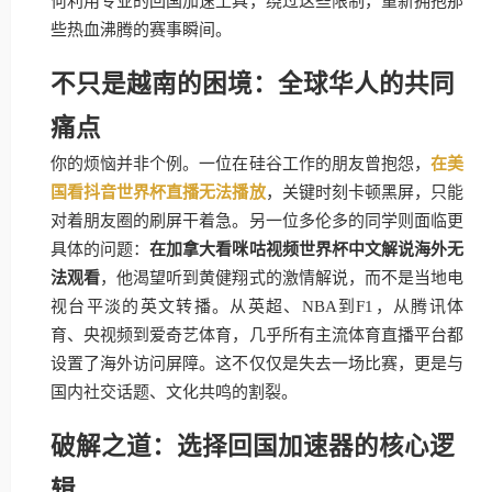
何利用专业的回国加速工具，绕过这些限制，重新拥抱那
些热血沸腾的赛事瞬间。
不只是越南的困境：全球华人的共同
痛点
你的烦恼并非个例。一位在硅谷工作的朋友曾抱怨，
在美
国看抖音世界杯直播无法播放
，关键时刻卡顿黑屏，只能
对着朋友圈的刷屏干着急。另一位多伦多的同学则面临更
具体的问题：
在加拿大看咪咕视频世界杯中文解说海外无
法观看
，他渴望听到黄健翔式的激情解说，而不是当地电
视台平淡的英文转播。从英超、NBA到F1，从腾讯体
育、央视频到爱奇艺体育，几乎所有主流体育直播平台都
设置了海外访问屏障。这不仅仅是失去一场比赛，更是与
国内社交话题、文化共鸣的割裂。
破解之道：选择回国加速器的核心逻
辑