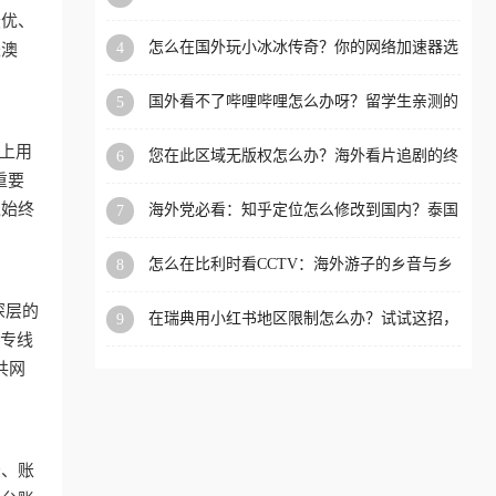
限制的实用指南
最优、
洲等国家和地区工作、留
怎么在国外玩小冰冰传奇？你的网络加速器选
4
是澳
学、定居等，都可以使用，
对了吗？
不再因地区和版权限制所困
国外看不了哔哩哔哩怎么办呀？留学生亲测的
5
扰。
回国加速全攻略（含酷我音乐渤海银行解决方
法）
路上用
您在此区域无版权怎么办？海外看片追剧的终
6
极解法
重要
境始终
海外党必看：知乎定位怎么修改到国内？泰国
7
掌上12333、印度天府通难题全解决！
怎么在比利时看CCTV：海外游子的乡音与乡
8
愁，如何一键连接？
深层的
在瑞典用小红书地区限制怎么办？试试这招，
9
一键回国
条专线
共网
录、账