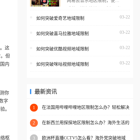
网易云音乐地区限制，使用
海外用户如香港、澳门、台
番茄取消海外地区限制。 当
湾、美国、加拿大、澳大利
在海外打开网易云音乐，却
03-22
如何突破爱奇艺地域限制
亚、欧洲等国家和地区时，
突然弹出“由于版权限制，您
腾讯视频也会像其他音乐平
03-22
所在的地区无法播放”的提示
如何突破喜马拉雅地域限制
台一样，出现地区及版权限
语。 海外用户如香港、澳
制问题，且仅能在中国大陆
示。这
03-22
如何突破优酷视频地域限制
门、台湾、美国、加拿大、
地区播放。 遇到这个问题的
”。但
澳大利亚、欧洲等国家和地
朋友们，使用番茄回国加速
03-22
入国内
如何突破咪咕视频地域限制
区时，网易云音乐也会像其
器，即可解决「海外用户收
他音乐平台一样，出现地区
听腾讯视频地区版权限制」
及版权限制问题，且仅能在
的问题，无论人在香港、澳
中国大陆地区播放。 遇到这
最新资讯
测你
门、台湾、美国、加拿大、
个问题的朋友们，使用番茄
数字
澳大利亚、欧洲等国家和地
回国加速器，即可解决「海
在法国用哔哩哔哩地区限制怎么办？轻松解决
1
体验。
区工作、留学、定居等，都
+2026世界杯看球攻略
外用户收听网易云音乐地区
可以使用，不再因地区和版
版权限制」的问题，无论人
在新西兰用探探地区限制怎么办？海外生活的
2
权限制所困扰。
社交与内容之困
在香港、澳门、台湾、美
网络枢
欧洲杯直播CCTV5怎么看？海外党突破地域
3
国、加拿大、澳大利亚、欧