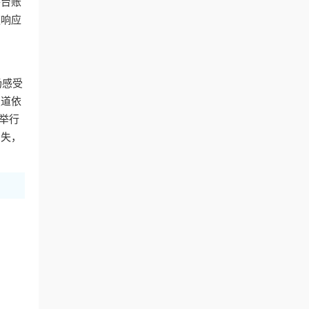
平台账
速响应
场感受
报道依
举行
消失，