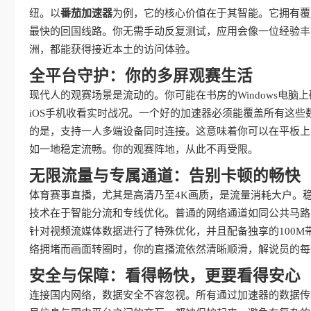
纽。以
番茄加速器
为例，它的核心价值在于其智能。它拥有覆
最快的回国线路。你无需手动反复测试，应用会像一位经验丰
洲，都能获得接近本土的访问体验。
全平台守护：你的多屏观赛生活
现代人的观赛场景是流动的。你可能在书房的Windows电
iOS手机收看实时战况。一个好的加速器必须能覆盖所有这些数字生活
的是，支持一人多端设备同时连接。这意味着你可以在平板上
如一地稳定流畅。你的观赛阵地，从此不再受限。
无限流量与专属通道：告别卡顿的畅快
体育赛事直播，尤其是高清乃至4K画质，是流量消耗大户。
技术在于智能分流和专线优化。普通的网络通道如同公共马路
针对视频流媒体数据进行了特殊优化，并且配备独享的100
络拥堵而画面转圈时，你的直播流依然清晰顺滑，解说员的每
安全与保障：看得畅快，更要看得安心
连接国内网络，数据安全不容忽视。所有通过加速器的数据传