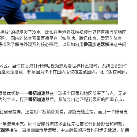
可播放”的提示泼了冷水。比如在香港看咪咕视频世界杯直播当前地区
域识别。国内的体育赛事直播平台（如咪咕、腾讯体育、爱奇艺体育
将带你了解海外观赛的核心障碍，以及如何用
番茄加速器
解决这些问
陆地区。当你在香港打开咪咕视频想观看世界杯直播时，系统会识别你
直播无法播放，都是因为IP不在国内版权覆盖范围内。除了版权问题，
荐最优线路——
番茄加速器
在全球多个国家和地区部署了节点，无论
大的华人，打开
番茄加速器
后，系统会自动匹配到最近的回国节点，
播，用电脑在宿舍投屏，还是用平板躺卧观看，都能无缝连接。而且一个账号支
一半流量用完。同时智能分流技术会优先把带宽分配给影音和游戏，
速器
连接后，直播画面清晰流畅，中文解说的声音也同步无延迟，仿佛