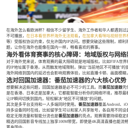
在海外怎么看欧洲杯？相信不少留学生、海外工作者和华人都遇到过这
不可播放，
在日本看世界杯海外无法观看
，
在加拿大看咪咕视频世界
等）受版权协议约束，仅允许国内IP访问。想要突破这些限制，顺
题，让你在海外也能像在国内一样，畅看喜欢的赛事。
海外看体育赛事的核心障碍：地域版权与网络
对于海外党来说，体育观赛的最大阻碍就是地域版权。比如FIFA世
的IP地址属于香港，从而触发地域限制，弹出“当前地区不可播放”
海外网络到国内的延迟也会影响观赛体验，比如直播卡顿、画面模糊
选对回国加速器：番茄加速器的六大核心优势
想要解决这些问题，回国加速器是必不可少的工具。而
番茄加速器
凭
是在香港、日本还是加拿大，它都能智能分析你的网络环境，推荐最
让IP瞬间切换到国内，轻松解决“地区不可播放”的问题。
其次是多平台支持和一人多端同时使用。
番茄加速器
覆盖Androi
持多设备同时在线，比如留学生可以和家人共享账号，各自用不同设
稳定无限流量和智能分流也是
番茄加速器
的亮点。观赛需要持续稳定
精选的回国影音专线加上独享100M带宽，即使是4K高清直播也能
置身国内。