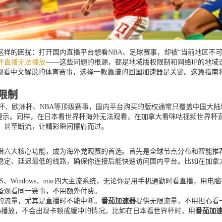
样的困扰：打开国内直播平台想看NBA、足球赛事，却被“当前地区不
杯直播无法播放
——这些问题的根源，都是地域版权限制和网络IP的地
利观看中文解说的体育赛事，选择一款靠谱的回国加速器是关键。这篇指南
限制
界杯、欧洲杯、NBA等顶级赛事，国内平台购买的版权通常只覆盖中国大
的提示。同样，在日本看世界杯海外无法观看，在加拿大看咪咕视频世界杯
，甚至断流，让精彩瞬间擦肩而过。
借六大核心功能，成为海外党观赛的首选。首先是全球节点分布和智能推
稳定、延迟最低的线路，确保你连接后能快速访问国内平台。比如在加拿
d、iOS、Windows、mac四大主流系统，无论你是用手机通勤时看直
备观看同一赛事，不用额外付费。
的流量，尤其是直播时不能中断。
番茄加速器
提供无限流量，不用担心看
流畅播放，不会出现卡顿或缓冲的情况。比如在日本看世界杯时，用
番茄加