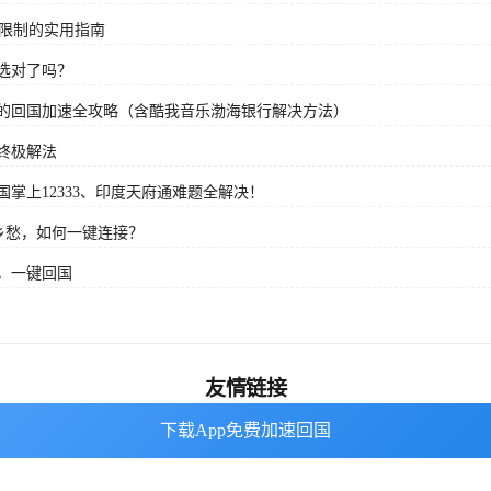
域限制的实用指南
选对了吗？
的回国加速全攻略（含酷我音乐渤海银行解决方法）
终极解法
掌上12333、印度天府通难题全解决！
乡愁，如何一键连接？
，一键回国
友情链接
下载App免费加速回国
下载App免费加速回国
海外回国加速器
番茄加速器