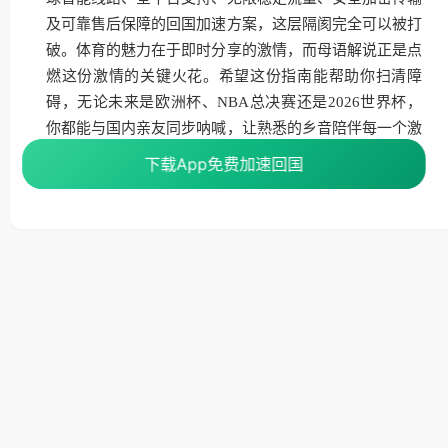
及可靠售后保障的回国加速方案，这层隔阂完全可以被打
破。体育的魅力在于即时分享的激情，而母语解说正是点
燃这份激情的关键火花。希望这份指南能帮助你扫清障
碍，无论未来是欧洲杯、NBA总决赛还是2026世界杯，
你都能与国内亲友同步呐喊，让熟悉的乡音陪伴每一个激
动人心的体育时刻。
下载App免费加速回国
下载App免费加速回国
热门软件教程
如何突破腾讯视频地域限制
海外使用腾讯视频，遇到腾讯视频地区限制，使用番
茄取消海外地区限制。 当在海外打开腾讯视频，却突
然弹出“由于版权限制，您所在的地区无法播放”的提