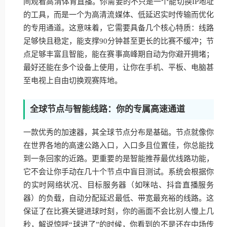
间观看高清体育直播。你需要的不只是一个能切换IP地址
的工具，而是一个为高清流媒体、低延迟实时传输而优化
的专用通道。这意味着，它需要具备几个核心特质：线路
足够快且稳定，能支撑90分钟甚至更长的比赛不缓冲；节
点足够丰富且智能，能在赛事高峰期自动为你避开拥堵；
最好还能在多个设备上使用，让你在手机、平板、电脑甚
至电视上自由切换观赛阵地。
全球节点与智能线路：你的专属高速通道
一款优秀的加速器，其全球节点分布是基础。节点就像你
在世界各地的高速公路入口，入口多且位置佳，你总能找
到一条回家的近路。更重要的是智能推荐最优线路功能，
它不会让你手动在几十个节点中盲目测试。系统会根据你
的实时网络状况、目标服务器（如咪咕、抖音直播服务
器）的负载，自动分配延迟最低、带宽最充裕的线路。这
保证了在比赛关键进球时刻，你的画面不会比别人慢上几
秒，解说惊呼“球进了”的时候，你看到的不是还在中场传