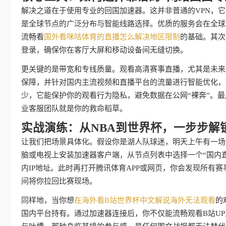
解决之道在于使用专业的回国加速器。这并非普通的VPN，
是全球节点的广泛分布与智能线路选择。优质的服务会在全球
流畅看
国外看咪咕体育的直播怎么解决地区限制
的基础。其次
登录，确保你在客厅大屏和移动设备间无缝切换。
更关键的是带宽和专线质量。观看高清赛事直播，尤其是未来2
保障，并针对国内主流视频和直播平台的流量进行智能优化，
少，它能保护你的观看行为隐私，避免数据在公网“裸奔”。
业客服团队就是你的救命稻草。
实战演练：从NBA到世界杯，一步步解
让我们把场景具体化。假设你是湖人队球迷，明天上午有一场
脑或电视上安装加速器客户端，从节点列表中选择一个“国内
内IP地址。此时再打开腾讯体育APP或网页，你会发现所有
间将你拉回比赛现场。
同样地，当你想
在海外看B站世界杯中文解说海外无法观看
的
国内平台持有。通过加速器连接后，你不仅能流畅观看B站U