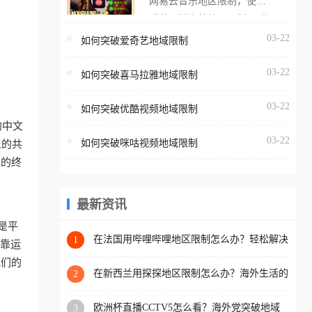
网易云音乐地区限制，使用
海外用户如香港、澳门、台
番茄取消海外地区限制。 当
湾、美国、加拿大、澳大利
在海外打开网易云音乐，却
03-22
如何突破爱奇艺地域限制
亚、欧洲等国家和地区时，
突然弹出“由于版权限制，您
腾讯视频也会像其他音乐平
03-22
所在的地区无法播放”的提示
如何突破喜马拉雅地域限制
台一样，出现地区及版权限
语。 海外用户如香港、澳
制问题，且仅能在中国大陆
03-22
如何突破优酷视频地域限制
门、台湾、美国、加拿大、
地区播放。 遇到这个问题的
的中文
澳大利亚、欧洲等国家和地
朋友们，使用番茄回国加速
03-22
如何突破咪咕视频地域限制
人的共
区时，网易云音乐也会像其
器，即可解决「海外用户收
备的终
他音乐平台一样，出现地区
听腾讯视频地区版权限制」
及版权限制问题，且仅能在
的问题，无论人在香港、澳
中国大陆地区播放。 遇到这
最新资讯
门、台湾、美国、加拿大、
个问题的朋友们，使用番茄
澳大利亚、欧洲等国家和地
是平
回国加速器，即可解决「海
在法国用哔哩哔哩地区限制怎么办？轻松解决
1
区工作、留学、定居等，都
依靠运
+2026世界杯看球攻略
外用户收听网易云音乐地区
可以使用，不再因地区和版
我们的
版权限制」的问题，无论人
在新西兰用探探地区限制怎么办？海外生活的
2
权限制所困扰。
社交与内容之困
在香港、澳门、台湾、美
欧洲杯直播CCTV5怎么看？海外党突破地域
3
国、加拿大、澳大利亚、欧