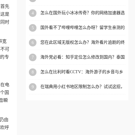
限制的实用指南
：首先
洲等国家和地区工作、留
怎么在国外玩小冰冰传奇？你的网络加速器选
4
，这是
学、定居等，都可以使用，
对了吗？
能同时
不再因地区和版权限制所困
国外看不了哔哩哔哩怎么办呀？留学生亲测的
5
扰。
回国加速全攻略（含酷我音乐渤海银行解决方
法）
带宽
您在此区域无版权怎么办？海外看片追剧的终
6
极解法
必不可
应的专
海外党必看：知乎定位怎么修改到国内？泰国
7
掌上12333、印度天府通难题全解决！
怎么在比利时看CCTV：海外游子的乡音与乡
8
愁，如何一键连接？
以在电
在瑞典用小红书地区限制怎么办？试试这招，
9
一键回国
一个国
音瞬
仍由
的欢呼