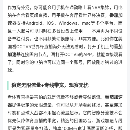
作为海外党，你可能会用手机在通勤路上看NBA集锦，用电
脑在宿舍看英超直播，用平板在客厅看世界杯决赛。
番茄加
速器
支持Android、iOS、Windows、mac等多个平台，而
且一人账号可以同时在多台设备上使用——不用再为不同设
备单独付费，也不用频繁切换账号，非常方便。比如你在美
国看CCTV5世界杯直播海外无法观看时，打开手机上的
番茄
加速器
连接国内节点，再打开CCTV5的APP，就能直接观看
了；同时你的电脑也可以连同一个账号，回放刚才错过的进
球。
稳定无限流量+专线带宽，观赛无忧
看体育直播最害怕的就是流量不够或者突然断流。
番茄加速
器
提供稳定的无限流量，你可以从开场看到终场，甚至连加
时赛和点球大战都不用担心流量超标。它的智能分流技术会
优先保障体育直播的带宽，精选的回国影音、游戏加速专线
更是为观赛量身打造，独享100M带宽让画面清晰流畅，即