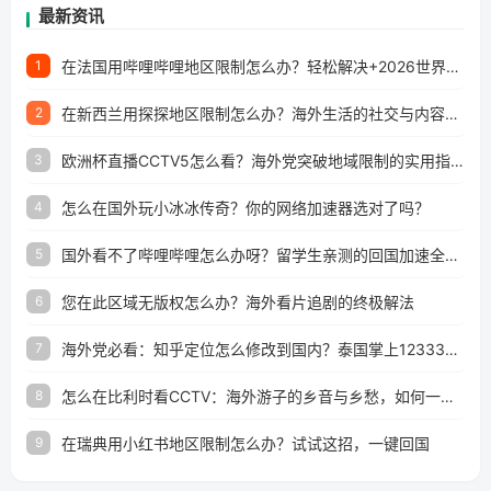
最新资讯
在法国用哔哩哔哩地区限制怎么办？轻松解决+2026世界杯看球攻略
1
在新西兰用探探地区限制怎么办？海外生活的社交与内容之困
2
欧洲杯直播CCTV5怎么看？海外党突破地域限制的实用指南
3
怎么在国外玩小冰冰传奇？你的网络加速器选对了吗？
4
国外看不了哔哩哔哩怎么办呀？留学生亲测的回国加速全攻略（含酷我音乐渤海银行解决方法）
5
您在此区域无版权怎么办？海外看片追剧的终极解法
6
海外党必看：知乎定位怎么修改到国内？泰国掌上12333、印度天府通难题全解决！
7
怎么在比利时看CCTV：海外游子的乡音与乡愁，如何一键连接？
8
在瑞典用小红书地区限制怎么办？试试这招，一键回国
9