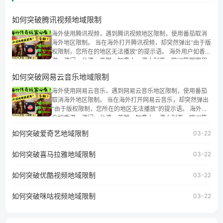
如何突破腾讯视频地域限制
海外使用腾讯视频，遇到腾讯视频地区限制，使用番茄取消
海外地区限制。 当在海外打开腾讯视频，却突然弹出“由于版
权限制，您所在的地区无法播放”的提示语。 海外用户如香
港、澳门、台湾、美国、加拿大、澳大利亚、欧洲等国家和
地区时，腾讯视频也会像其他音乐平台一样，出现地区及版
如何突破网易云音乐地域限制
权限制问题，且仅能在中国大陆地区播放。 遇到这个问题的
朋友们，使用番茄回国加速器，即可解决「海外用户收听腾
海外使用网易云音乐，遇到网易云音乐地区限制，使用番茄
讯视频地区版权限制」的问题，无论人在香港、澳门、台
取消海外地区限制。 当在海外打开网易云音乐，却突然弹出
湾、美国、加拿大、澳大利亚、欧洲等国家和地区工作、留
“由于版权限制，您所在的地区无法播放”的提示语。 海外用
学、定居等，都可以使用，不再因地区和版权限制所困扰。
户如香港、澳门、台湾、美国、加拿大、澳大利亚、欧洲等
国家和地区时，网易云音乐也会像其他音乐平台一样，出现
如何突破爱奇艺地域限制
03-22
地区及版权限制问题，且仅能在中国大陆地区播放。 遇到这
个问题的朋友们，使用番茄回国加速器，即可解决「海外用
如何突破喜马拉雅地域限制
户收听网易云音乐地区版权限制」的问题，无论人在香港、
03-22
澳门、台湾、美国、加拿大、澳大利亚、欧洲等国家和地区
工作、留学、定居等，都可以使用，不再因地区和版权限制
如何突破优酷视频地域限制
03-22
所困扰。
如何突破咪咕视频地域限制
03-22