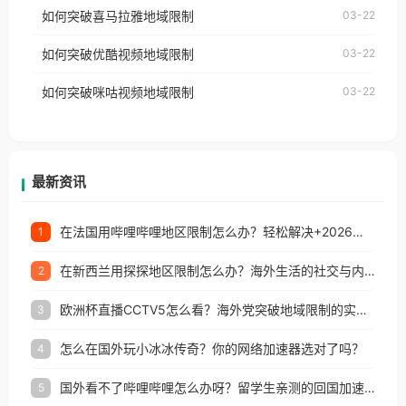
国、加拿大、澳大利亚、欧洲等国家和地区时，网易
如何突破喜马拉雅地域限制
03-22
台湾、美国、加拿大、澳大利亚、欧洲等国家和地区
云音乐也会像其他音乐平台一样，出现地区及版权限
工作、留学、定居等，都可以使用，不再因地区和版
如何突破优酷视频地域限制
03-22
制问题，且仅能在中国大陆地区播放。 遇到这个问题
权限制所困扰。
的朋友们，使用番茄回国加速器，即可解决「海外用
如何突破咪咕视频地域限制
03-22
户收听网易云音乐地区版权限制」的问题，无论人在
香港、澳门、台湾、美国、加拿大、澳大利亚、欧洲
等国家和地区工作、留学、定居等，都可以使用，不
再因地区和版权限制所困扰。
最新资讯
在法国用哔哩哔哩地区限制怎么办？轻松解决+2026世界杯看球攻略
1
在新西兰用探探地区限制怎么办？海外生活的社交与内容之困
2
欧洲杯直播CCTV5怎么看？海外党突破地域限制的实用指南
3
怎么在国外玩小冰冰传奇？你的网络加速器选对了吗？
4
国外看不了哔哩哔哩怎么办呀？留学生亲测的回国加速全攻略（含酷我音乐渤海银行解决方法）
5