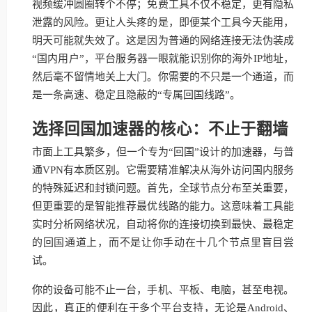
视频缓冲圆圈转个不停；免费工具不仅不稳定，更有隐私
泄露的风险。更让人头疼的是，即便某个工具今天能用，
明天可能就失效了。这是因为普通的网络连接无法伪装成
“国内用户”，平台服务器一眼就能识别你的海外IP地址，
然后毫不留情地关上大门。你需要的不只是一个通道，而
是一条高速、稳定且隐蔽的“专属回国线路”。
选择回国加速器的核心：不止于翻墙
市面上工具繁多，但一个专为“回国”设计的加速器，与普
通VPN有本质区别。它需要精准解决从海外访问国内服务
的特殊延迟和封锁问题。首先，全球节点分布至关重要，
但更重要的是智能推荐最优线路的能力。这意味着工具能
实时分析网络状况，自动将你的连接切换到最快、最稳定
的回国通道上，而不是让你手动在十几个节点里盲目尝
试。
你的设备可能不止一台，手机、平板、电脑，甚至电视。
因此，真正的便利在于多个平台支持，无论是Android、