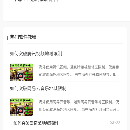
热门软件教程
如何突破腾讯视频地域限制
海外使用腾讯视频，遇到腾讯视频地区限制，使用番
茄取消海外地区限制。 当在海外打开腾讯视频，却突
然弹出“由于版权限制，您所在的地区无法播放”的提
如何突破网易云音乐地域限制
示语。 海外用户如香港、澳门、台湾、美国、加拿
大、澳大利亚、欧洲等国家和地区时，腾讯视频也会
海外使用网易云音乐，遇到网易云音乐地区限制，使
像其他音乐平台一样，出现地区及版权限制问题，且
用番茄取消海外地区限制。 当在海外打开网易云音
仅能在中国大陆地区播放。 遇到这个问题的朋友们，
乐，却突然弹出“由于版权限制，您所在的地区无法
使用番茄回国加速器，即可解决「海外用户收听腾讯
如何突破爱奇艺地域限制
03-22
播放”的提示语。 海外用户如香港、澳门、台湾、美
视频地区版权限制」的问题，无论人在香港、澳门、