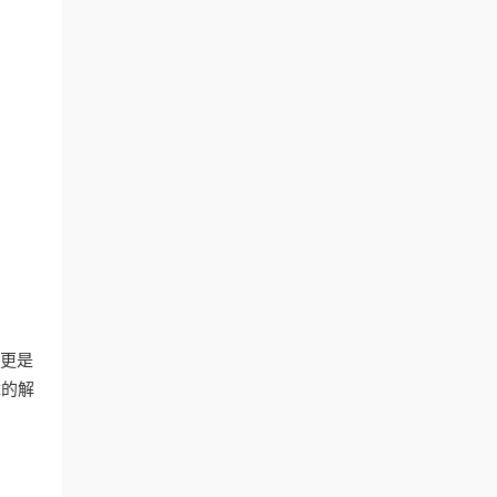
，更是
障的解