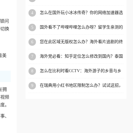
限制的实用指南
洲等国家和地区工作、留
怎么在国外玩小冰冰传奇？你的网络加速器选
4
学、定居等，都可以使用，
对了吗？
封锁问
不再因地区和版权限制所困
国外看不了哔哩哔哩怎么办呀？留学生亲测的
5
接切换
扰。
回国加速全攻略（含酷我音乐渤海银行解决方
法）
您在此区域无版权怎么办？海外看片追剧的终
6
极解法
看美
海外党必看：知乎定位怎么修改到国内？泰国
7
掌上12333、印度天府通难题全解决！
怎么在比利时看CCTV：海外游子的乡音与乡
8
愁，如何一键连接？
在瑞典用小红书地区限制怎么办？试试这招，
9
在拥
一键回国
内视频
速度。
赛事、