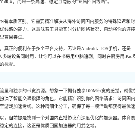
个通道，而是一条高速、稳定且隐蔽的“专属回国线路”。
PN有本质区别。它需要精准解决从海外访问国内服务的特殊延迟和
优线路的能力。这意味着工具能实时分析网络状况，自动将你的连
里盲目尝试。
正的便利在于多个平台支持，无论是Android、iOS手机，还是
一人多端设备同时用，让你可以在书房用电脑追剧，同时在厨房用iPad
的标配。
流量和独享的带宽资源。想象一下拥有独享100M带宽的感觉，就像
扮演了智能交通指挥的角色，它能精准识别你的网络请求：访问国
至游戏加速专线。这种精细化分工，确保了每一项活动都获得最优
以，但前提是找到一个对国内直播协议有深度优化的加速器。体育
稳定的连接，这正是优质回国加速器的用武之地。