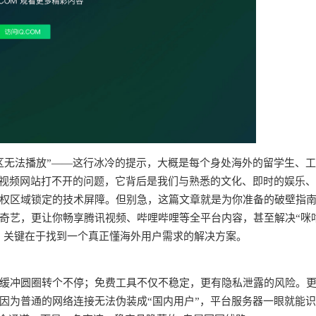
区无法播放”——这行冰冷的提示，大概是每个身处海外的留学生、
个视频网站打不开的问题，它背后是我们与熟悉的文化、即时的娱乐
权区域锁定的技术屏障。但别急，这篇文章就是为你准备的破壁指
奇艺，更让你畅享腾讯视频、哔哩哔哩等全平台内容，甚至解决“咪
求。关键在于找到一个真正懂海外用户需求的解决方案。
频缓冲圆圈转个不停；免费工具不仅不稳定，更有隐私泄露的风险。
因为普通的网络连接无法伪装成“国内用户”，平台服务器一眼就能