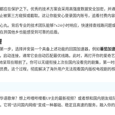
都应在保护之下。优秀的技术方案会采用高强度数据安全加密，并
防止被第三方窥探或截取。这让你能安心登录国内账号，追看付费内
心丸。背后专业的技术团队能够7x24小时响应，快速排查线路问题
在异国他乡也能感受到可靠的后盾。
骤
第一步，选择并安装一个具备上述功能的回国加速器，例如
番茄加
步，启动连接，通常它会自动匹配最优线路。此时，再打开你的爱奇
整地呈现在眼前了。你可以无缝衔接上次在国内没看完的剧集，第一时
员费。这个过程，彻底解决了海外用户无法观看国内版权电视剧的
华语歌单？想上哔哩哔哩看UP主的最新视频？或者想和国内朋友组
。它将“访问国内网络”变成一种基础、稳定且高速的服务，融入你