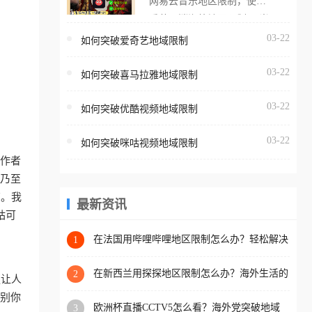
网易云音乐地区限制，使用
海外用户如香港、澳门、台
番茄取消海外地区限制。 当
湾、美国、加拿大、澳大利
在海外打开网易云音乐，却
03-22
如何突破爱奇艺地域限制
亚、欧洲等国家和地区时，
突然弹出“由于版权限制，您
腾讯视频也会像其他音乐平
03-22
所在的地区无法播放”的提示
如何突破喜马拉雅地域限制
台一样，出现地区及版权限
语。 海外用户如香港、澳
制问题，且仅能在中国大陆
03-22
如何突破优酷视频地域限制
门、台湾、美国、加拿大、
地区播放。 遇到这个问题的
澳大利亚、欧洲等国家和地
朋友们，使用番茄回国加速
03-22
如何突破咪咕视频地域限制
区时，网易云音乐也会像其
器，即可解决「海外用户收
工作者
他音乐平台一样，出现地区
听腾讯视频地区版权限制」
、乃至
及版权限制问题，且仅能在
的问题，无论人在香港、澳
南。我
中国大陆地区播放。 遇到这
最新资讯
门、台湾、美国、加拿大、
咕可
个问题的朋友们，使用番茄
澳大利亚、欧洲等国家和地
回国加速器，即可解决「海
在法国用哔哩哔哩地区限制怎么办？轻松解决
1
区工作、留学、定居等，都
+2026世界杯看球攻略
外用户收听网易云音乐地区
可以使用，不再因地区和版
版权限制」的问题，无论人
在新西兰用探探地区限制怎么办？海外生活的
2
更让人
权限制所困扰。
社交与内容之困
在香港、澳门、台湾、美
识别你
欧洲杯直播CCTV5怎么看？海外党突破地域
3
国、加拿大、澳大利亚、欧