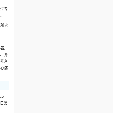
通过专
容。
或解决
速器
。
艺、腾
间追
核心痛
队玩
的日常