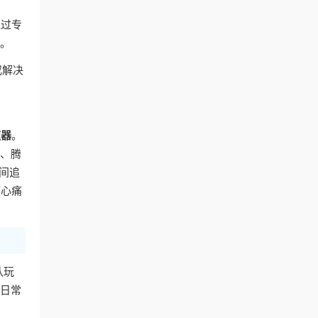
通过专
容。
或解决
速器
。
艺、腾
间追
核心痛
队玩
的日常