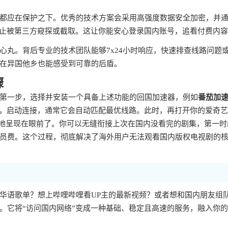
都应在保护之下。优秀的技术方案会采用高强度数据安全加密，并
防止被第三方窥探或截取。这让你能安心登录国内账号，追看付费内
心丸。背后专业的技术团队能够7x24小时响应，快速排查线路问题
在异国他乡也能感受到可靠的后盾。
骤
第一步，选择并安装一个具备上述功能的回国加速器，例如
番茄加
步，启动连接，通常它会自动匹配最优线路。此时，再打开你的爱奇
整地呈现在眼前了。你可以无缝衔接上次在国内没看完的剧集，第一时
员费。这个过程，彻底解决了海外用户无法观看国内版权电视剧的
华语歌单？想上哔哩哔哩看UP主的最新视频？或者想和国内朋友组
。它将“访问国内网络”变成一种基础、稳定且高速的服务，融入你