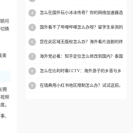
限制的实用指南
洲等国家和地区工作、留
怎么在国外玩小冰冰传奇？你的网络加速器选
4
学、定居等，都可以使用，
对了吗？
封锁问
不再因地区和版权限制所困
国外看不了哔哩哔哩怎么办呀？留学生亲测的
5
接切换
扰。
回国加速全攻略（含酷我音乐渤海银行解决方
法）
您在此区域无版权怎么办？海外看片追剧的终
6
极解法
看美
海外党必看：知乎定位怎么修改到国内？泰国
7
掌上12333、印度天府通难题全解决！
怎么在比利时看CCTV：海外游子的乡音与乡
8
愁，如何一键连接？
在瑞典用小红书地区限制怎么办？试试这招，
9
在拥
一键回国
内视频
速度。
赛事、