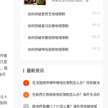
网易云音乐地区限制，使用
海外用户如香港、澳门、台
番茄取消海外地区限制。 当
湾、美国、加拿大、澳大利
在海外打开网易云音乐，却
03-22
如何突破爱奇艺地域限制
亚、欧洲等国家和地区时，
突然弹出“由于版权限制，您
腾讯视频也会像其他音乐平
03-22
所在的地区无法播放”的提示
如何突破喜马拉雅地域限制
台一样，出现地区及版权限
语。 海外用户如香港、澳
制问题，且仅能在中国大陆
03-22
如何突破优酷视频地域限制
门、台湾、美国、加拿大、
地区播放。 遇到这个问题的
澳大利亚、欧洲等国家和地
朋友们，使用番茄回国加速
03-22
如何突破咪咕视频地域限制
区时，网易云音乐也会像其
器，即可解决「海外用户收
工作者
他音乐平台一样，出现地区
听腾讯视频地区版权限制」
、乃至
及版权限制问题，且仅能在
的问题，无论人在香港、澳
南。我
中国大陆地区播放。 遇到这
最新资讯
门、台湾、美国、加拿大、
咕可
个问题的朋友们，使用番茄
澳大利亚、欧洲等国家和地
回国加速器，即可解决「海
在法国用哔哩哔哩地区限制怎么办？轻松解决
1
区工作、留学、定居等，都
+2026世界杯看球攻略
外用户收听网易云音乐地区
可以使用，不再因地区和版
版权限制」的问题，无论人
在新西兰用探探地区限制怎么办？海外生活的
2
更让人
权限制所困扰。
社交与内容之困
在香港、澳门、台湾、美
识别你
欧洲杯直播CCTV5怎么看？海外党突破地域
3
国、加拿大、澳大利亚、欧