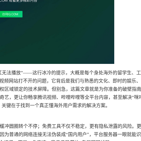
区无法播放”——这行冰冷的提示，大概是每个身处海外的留学生、
个视频网站打不开的问题，它背后是我们与熟悉的文化、即时的娱乐
权区域锁定的技术屏障。但别急，这篇文章就是为你准备的破壁指
奇艺，更让你畅享腾讯视频、哔哩哔哩等全平台内容，甚至解决“咪
求。关键在于找到一个真正懂海外用户需求的解决方案。
频缓冲圆圈转个不停；免费工具不仅不稳定，更有隐私泄露的风险。
因为普通的网络连接无法伪装成“国内用户”，平台服务器一眼就能