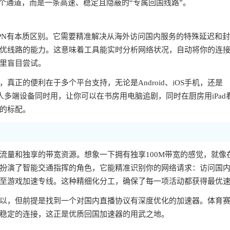
个通道，而是一条高速、稳定且隐蔽的“专属回国线路”。
PN有本质区别。它需要精准解决从海外访问国内服务的特殊延迟和
优线路的能力。这意味着工具能实时分析网络状况，自动将你的连
里盲目尝试。
正的便利在于多个平台支持，无论是Android、iOS手机，还是
一人多端设备同时用，让你可以在书房用电脑追剧，同时在厨房用iPad
的标配。
流量和独享的带宽资源。想象一下拥有独享100M带宽的感觉，就像
扮演了智能交通指挥的角色，它能精准识别你的网络请求：访问国
至游戏加速专线。这种精细化分工，确保了每一项活动都获得最优
以，但前提是找到一个对国内直播协议有深度优化的加速器。体育
稳定的连接，这正是优质回国加速器的用武之地。