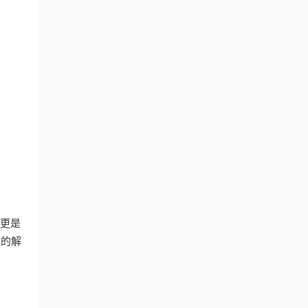
，更是
障的解