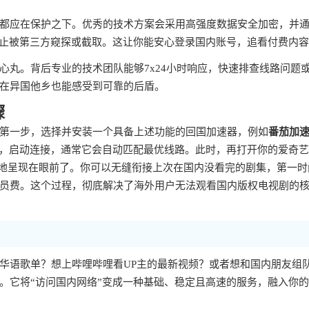
都应在保护之下。优秀的技术方案会采用高强度数据安全加密，并
防止被第三方窥探或截取。这让你能安心登录国内账号，追看付费内
心丸。背后专业的技术团队能够7x24小时响应，快速排查线路问题
在异国他乡也能感受到可靠的后盾。
骤
第一步，选择并安装一个具备上述功能的回国加速器，例如
番茄加
步，启动连接，通常它会自动匹配最优线路。此时，再打开你的爱奇
整地呈现在眼前了。你可以无缝衔接上次在国内没看完的剧集，第一时
员费。这个过程，彻底解决了海外用户无法观看国内版权电视剧的
华语歌单？想上哔哩哔哩看UP主的最新视频？或者想和国内朋友组
。它将“访问国内网络”变成一种基础、稳定且高速的服务，融入你