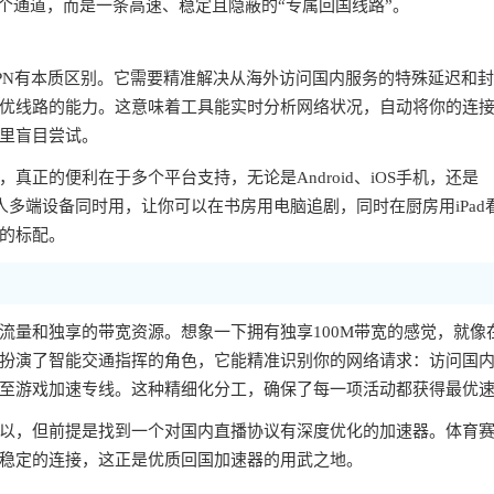
个通道，而是一条高速、稳定且隐蔽的“专属回国线路”。
PN有本质区别。它需要精准解决从海外访问国内服务的特殊延迟和
优线路的能力。这意味着工具能实时分析网络状况，自动将你的连
里盲目尝试。
正的便利在于多个平台支持，无论是Android、iOS手机，还是
一人多端设备同时用，让你可以在书房用电脑追剧，同时在厨房用iPad
的标配。
流量和独享的带宽资源。想象一下拥有独享100M带宽的感觉，就像
扮演了智能交通指挥的角色，它能精准识别你的网络请求：访问国
至游戏加速专线。这种精细化分工，确保了每一项活动都获得最优
以，但前提是找到一个对国内直播协议有深度优化的加速器。体育
稳定的连接，这正是优质回国加速器的用武之地。