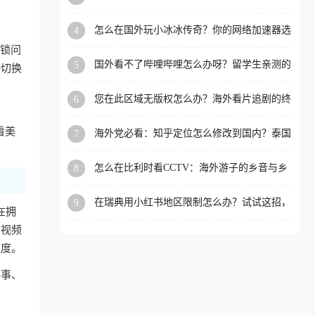
限制的实用指南
洲等国家和地区工作、留
怎么在国外玩小冰冰传奇？你的网络加速器选
4
学、定居等，都可以使用，
对了吗？
封锁问
不再因地区和版权限制所困
国外看不了哔哩哔哩怎么办呀？留学生亲测的
5
接切换
扰。
回国加速全攻略（含酷我音乐渤海银行解决方
法）
您在此区域无版权怎么办？海外看片追剧的终
6
极解法
看美
海外党必看：知乎定位怎么修改到国内？泰国
7
掌上12333、印度天府通难题全解决！
怎么在比利时看CCTV：海外游子的乡音与乡
8
愁，如何一键连接？
在瑞典用小红书地区限制怎么办？试试这招，
9
在拥
一键回国
内视频
速度。
赛事、