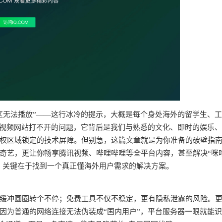
区无法播放”——这行冰冷的提示，大概是每个身处海外的留学生、
个视频网站打不开的问题，它背后是我们与熟悉的文化、即时的娱乐
权区域锁定的技术屏障。但别急，这篇文章就是为你准备的破壁指
奇艺，更让你畅享腾讯视频、哔哩哔哩等全平台内容，甚至解决“咪
求。关键在于找到一个真正懂海外用户需求的解决方案。
频缓冲圆圈转个不停；免费工具不仅不稳定，更有隐私泄露的风险。
因为普通的网络连接无法伪装成“国内用户”，平台服务器一眼就能