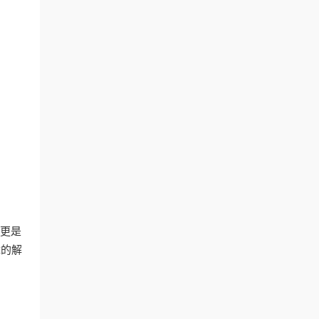
，更是
障的解