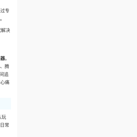
通过专
容。
或解决
速器
。
艺、腾
间追
核心痛
队玩
的日常