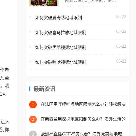
网易云音乐地区限制，使用
海外用户如香港、澳门、台
番茄取消海外地区限制。 当
湾、美国、加拿大、澳大利
在海外打开网易云音乐，却
03-22
如何突破爱奇艺地域限制
亚、欧洲等国家和地区时，
突然弹出“由于版权限制，您
腾讯视频也会像其他音乐平
03-22
所在的地区无法播放”的提示
如何突破喜马拉雅地域限制
台一样，出现地区及版权限
语。 海外用户如香港、澳
制问题，且仅能在中国大陆
03-22
如何突破优酷视频地域限制
门、台湾、美国、加拿大、
地区播放。 遇到这个问题的
澳大利亚、欧洲等国家和地
朋友们，使用番茄回国加速
03-22
如何突破咪咕视频地域限制
区时，网易云音乐也会像其
器，即可解决「海外用户收
工作者
他音乐平台一样，出现地区
听腾讯视频地区版权限制」
、乃至
及版权限制问题，且仅能在
的问题，无论人在香港、澳
南。我
中国大陆地区播放。 遇到这
最新资讯
门、台湾、美国、加拿大、
咕可
个问题的朋友们，使用番茄
澳大利亚、欧洲等国家和地
回国加速器，即可解决「海
在法国用哔哩哔哩地区限制怎么办？轻松解决
1
区工作、留学、定居等，都
+2026世界杯看球攻略
外用户收听网易云音乐地区
可以使用，不再因地区和版
版权限制」的问题，无论人
在新西兰用探探地区限制怎么办？海外生活的
2
更让人
权限制所困扰。
社交与内容之困
在香港、澳门、台湾、美
识别你
欧洲杯直播CCTV5怎么看？海外党突破地域
3
国、加拿大、澳大利亚、欧