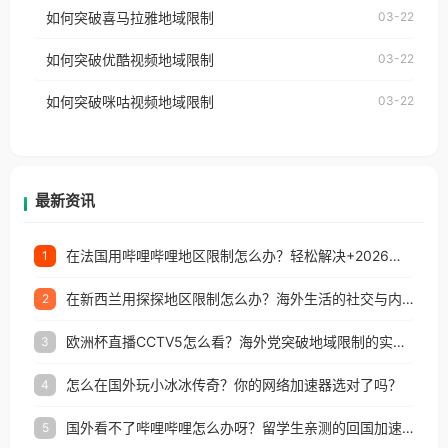
国、加拿大、澳大利亚、欧洲等国家和地区时，网易
如何突破喜马拉雅地域限制
03-22
台湾、美国、加拿大、澳大利亚、欧洲等国家和地区
云音乐也会像其他音乐平台一样，出现地区及版权限
工作、留学、定居等，都可以使用，不再因地区和版
如何突破优酷视频地域限制
03-22
制问题，且仅能在中国大陆地区播放。 遇到这个问题
权限制所困扰。
的朋友们，使用番茄回国加速器，即可解决「海外用
如何突破咪咕视频地域限制
03-22
户收听网易云音乐地区版权限制」的问题，无论人在
香港、澳门、台湾、美国、加拿大、澳大利亚、欧洲
等国家和地区工作、留学、定居等，都可以使用，不
再因地区和版权限制所困扰。
最新资讯
在法国用哔哩哔哩地区限制怎么办？轻松解决+2026世界杯看球攻略
1
在新西兰用探探地区限制怎么办？海外生活的社交与内容之困
2
欧洲杯直播CCTV5怎么看？海外党突破地域限制的实用指南
3
怎么在国外玩小冰冰传奇？你的网络加速器选对了吗？
4
国外看不了哔哩哔哩怎么办呀？留学生亲测的回国加速全攻略（含酷我音乐渤海银行解决方法）
5