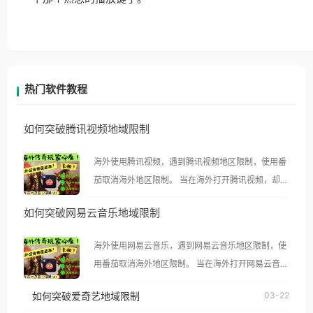
热门软件教程
如何突破腾讯视频地域限制
海外使用腾讯视频，遇到腾讯视频地区限制，使用番
茄取消海外地区限制。 当在海外打开腾讯视频，却突
然弹出“由于版权限制，您所在的地区无法播放”的提
如何突破网易云音乐地域限制
示语。 海外用户如香港、澳门、台湾、美国、加拿
大、澳大利亚、欧洲等国家和地区时，腾讯视频也会
海外使用网易云音乐，遇到网易云音乐地区限制，使
像其他音乐平台一样，出现地区及版权限制问题，且
用番茄取消海外地区限制。 当在海外打开网易云音
仅能在中国大陆地区播放。 遇到这个问题的朋友们，
乐，却突然弹出“由于版权限制，您所在的地区无法
使用番茄回国加速器，即可解决「海外用户收听腾讯
如何突破爱奇艺地域限制
03-22
播放”的提示语。 海外用户如香港、澳门、台湾、美
视频地区版权限制」的问题，无论人在香港、澳门、