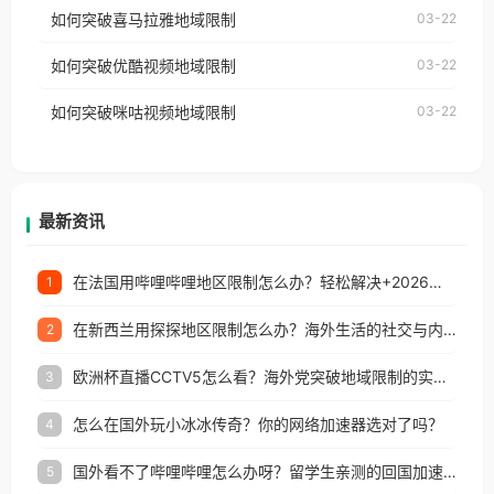
国、加拿大、澳大利亚、欧洲等国家和地区时，网易
如何突破喜马拉雅地域限制
03-22
台湾、美国、加拿大、澳大利亚、欧洲等国家和地区
云音乐也会像其他音乐平台一样，出现地区及版权限
工作、留学、定居等，都可以使用，不再因地区和版
如何突破优酷视频地域限制
03-22
制问题，且仅能在中国大陆地区播放。 遇到这个问题
权限制所困扰。
的朋友们，使用番茄回国加速器，即可解决「海外用
如何突破咪咕视频地域限制
03-22
户收听网易云音乐地区版权限制」的问题，无论人在
香港、澳门、台湾、美国、加拿大、澳大利亚、欧洲
等国家和地区工作、留学、定居等，都可以使用，不
再因地区和版权限制所困扰。
最新资讯
在法国用哔哩哔哩地区限制怎么办？轻松解决+2026世界杯看球攻略
1
在新西兰用探探地区限制怎么办？海外生活的社交与内容之困
2
欧洲杯直播CCTV5怎么看？海外党突破地域限制的实用指南
3
怎么在国外玩小冰冰传奇？你的网络加速器选对了吗？
4
国外看不了哔哩哔哩怎么办呀？留学生亲测的回国加速全攻略（含酷我音乐渤海银行解决方法）
5