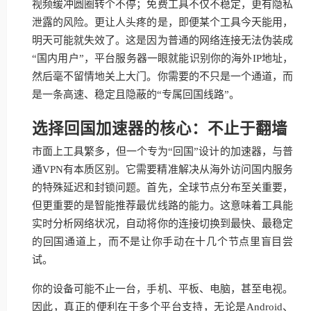
视频缓冲圆圈转个不停；免费工具不仅不稳定，更有隐私
泄露的风险。更让人头疼的是，即便某个工具今天能用，
明天可能就失效了。这是因为普通的网络连接无法伪装成
“国内用户”，平台服务器一眼就能识别你的海外IP地址，
然后毫不留情地关上大门。你需要的不只是一个通道，而
是一条高速、稳定且隐蔽的“专属回国线路”。
选择回国加速器的核心：不止于翻墙
市面上工具繁多，但一个专为“回国”设计的加速器，与普
通VPN有本质区别。它需要精准解决从海外访问国内服务
的特殊延迟和封锁问题。首先，全球节点分布至关重要，
但更重要的是智能推荐最优线路的能力。这意味着工具能
实时分析网络状况，自动将你的连接切换到最快、最稳定
的回国通道上，而不是让你手动在十几个节点里盲目尝
试。
你的设备可能不止一台，手机、平板、电脑，甚至电视。
因此，真正的便利在于多个平台支持，无论是Android、