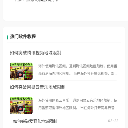
热门软件教程
如何突破腾讯视频地域限制
海外使用腾讯视频，遇到腾讯视频地区限制，使用番
茄取消海外地区限制。 当在海外打开腾讯视频，却突
然弹出“由于版权限制，您所在的地区无法播放”的提
如何突破网易云音乐地域限制
示语。 海外用户如香港、澳门、台湾、美国、加拿
大、澳大利亚、欧洲等国家和地区时，腾讯视频也会
海外使用网易云音乐，遇到网易云音乐地区限制，使
像其他音乐平台一样，出现地区及版权限制问题，且
用番茄取消海外地区限制。 当在海外打开网易云音
仅能在中国大陆地区播放。 遇到这个问题的朋友们，
乐，却突然弹出“由于版权限制，您所在的地区无法
使用番茄回国加速器，即可解决「海外用户收听腾讯
如何突破爱奇艺地域限制
03-22
播放”的提示语。 海外用户如香港、澳门、台湾、美
视频地区版权限制」的问题，无论人在香港、澳门、