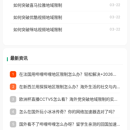
国、加拿大、澳大利亚、欧洲等国家和地区时，网易
如何突破喜马拉雅地域限制
03-22
台湾、美国、加拿大、澳大利亚、欧洲等国家和地区
云音乐也会像其他音乐平台一样，出现地区及版权限
工作、留学、定居等，都可以使用，不再因地区和版
如何突破优酷视频地域限制
03-22
制问题，且仅能在中国大陆地区播放。 遇到这个问题
权限制所困扰。
的朋友们，使用番茄回国加速器，即可解决「海外用
如何突破咪咕视频地域限制
03-22
户收听网易云音乐地区版权限制」的问题，无论人在
香港、澳门、台湾、美国、加拿大、澳大利亚、欧洲
等国家和地区工作、留学、定居等，都可以使用，不
再因地区和版权限制所困扰。
最新资讯
在法国用哔哩哔哩地区限制怎么办？轻松解决+2026世界杯看球攻略
1
在新西兰用探探地区限制怎么办？海外生活的社交与内容之困
2
欧洲杯直播CCTV5怎么看？海外党突破地域限制的实用指南
3
怎么在国外玩小冰冰传奇？你的网络加速器选对了吗？
4
国外看不了哔哩哔哩怎么办呀？留学生亲测的回国加速全攻略（含酷我音乐渤海银行解决方法）
5