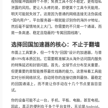
视频缓冲圆圈转个不停；免费工具不仅不稳定，更有隐私
泄露的风险。更让人头疼的是，即便某个工具今天能用，
明天可能就失效了。这是因为普通的网络连接无法伪装成
“国内用户”，平台服务器一眼就能识别你的海外IP地址，
然后毫不留情地关上大门。你需要的不只是一个通道，而
是一条高速、稳定且隐蔽的“专属回国线路”。
选择回国加速器的核心：不止于翻墙
市面上工具繁多，但一个专为“回国”设计的加速器，与普
通VPN有本质区别。它需要精准解决从海外访问国内服务
的特殊延迟和封锁问题。首先，全球节点分布至关重要，
但更重要的是智能推荐最优线路的能力。这意味着工具能
实时分析网络状况，自动将你的连接切换到最快、最稳定
的回国通道上，而不是让你手动在十几个节点里盲目尝
试。
你的设备可能不止一台，手机、平板、电脑，甚至电视。
因此，真正的便利在于多个平台支持，无论是Android、