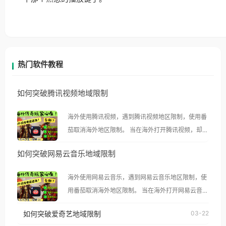
热门软件教程
如何突破腾讯视频地域限制
海外使用腾讯视频，遇到腾讯视频地区限制，使用番
茄取消海外地区限制。 当在海外打开腾讯视频，却突
然弹出“由于版权限制，您所在的地区无法播放”的提
如何突破网易云音乐地域限制
示语。 海外用户如香港、澳门、台湾、美国、加拿
大、澳大利亚、欧洲等国家和地区时，腾讯视频也会
海外使用网易云音乐，遇到网易云音乐地区限制，使
像其他音乐平台一样，出现地区及版权限制问题，且
用番茄取消海外地区限制。 当在海外打开网易云音
仅能在中国大陆地区播放。 遇到这个问题的朋友们，
乐，却突然弹出“由于版权限制，您所在的地区无法
使用番茄回国加速器，即可解决「海外用户收听腾讯
如何突破爱奇艺地域限制
03-22
播放”的提示语。 海外用户如香港、澳门、台湾、美
视频地区版权限制」的问题，无论人在香港、澳门、