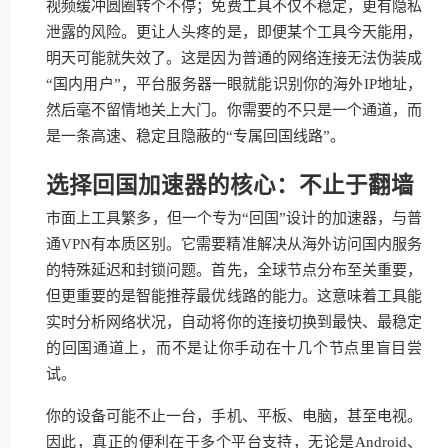
视频缓冲圆圈转个不停；免费工具不仅不稳定，更有隐私
泄露的风险。更让人头疼的是，即便某个工具今天能用，
明天可能就失效了。这是因为普通的网络连接无法伪装成
“国内用户”，平台服务器一眼就能识别你的海外IP地址，
然后毫不留情地关上大门。你需要的不只是一个通道，而
是一条高速、稳定且隐蔽的“专属回国线路”。
选择回国加速器的核心：不止于翻墙
市面上工具繁多，但一个专为“回国”设计的加速器，与普
通VPN有本质区别。它需要精准解决从海外访问国内服务
的特殊延迟和封锁问题。首先，全球节点分布至关重要，
但更重要的是智能推荐最优线路的能力。这意味着工具能
实时分析网络状况，自动将你的连接切换到最快、最稳定
的回国通道上，而不是让你手动在十几个节点里盲目尝
试。
你的设备可能不止一台，手机、平板、电脑，甚至电视。
因此，真正的便利在于多个平台支持，无论是Android、