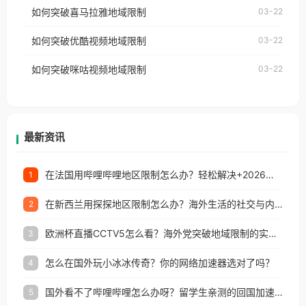
国、加拿大、澳大利亚、欧洲等国家和地区时，网易
如何突破喜马拉雅地域限制
03-22
台湾、美国、加拿大、澳大利亚、欧洲等国家和地区
云音乐也会像其他音乐平台一样，出现地区及版权限
工作、留学、定居等，都可以使用，不再因地区和版
如何突破优酷视频地域限制
03-22
制问题，且仅能在中国大陆地区播放。 遇到这个问题
权限制所困扰。
的朋友们，使用番茄回国加速器，即可解决「海外用
如何突破咪咕视频地域限制
03-22
户收听网易云音乐地区版权限制」的问题，无论人在
香港、澳门、台湾、美国、加拿大、澳大利亚、欧洲
等国家和地区工作、留学、定居等，都可以使用，不
再因地区和版权限制所困扰。
最新资讯
在法国用哔哩哔哩地区限制怎么办？轻松解决+2026世界杯看球攻略
1
在新西兰用探探地区限制怎么办？海外生活的社交与内容之困
2
欧洲杯直播CCTV5怎么看？海外党突破地域限制的实用指南
3
怎么在国外玩小冰冰传奇？你的网络加速器选对了吗？
4
国外看不了哔哩哔哩怎么办呀？留学生亲测的回国加速全攻略（含酷我音乐渤海银行解决方法）
5