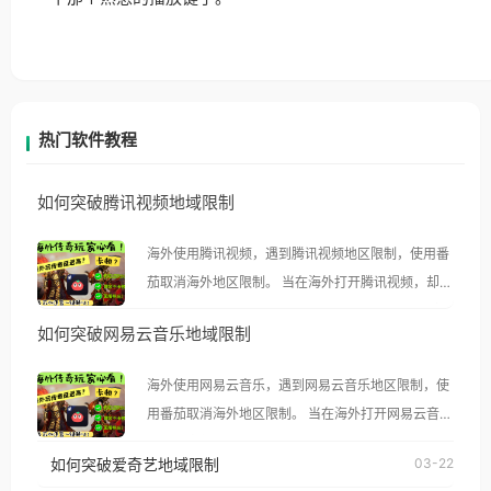
热门软件教程
如何突破腾讯视频地域限制
海外使用腾讯视频，遇到腾讯视频地区限制，使用番
茄取消海外地区限制。 当在海外打开腾讯视频，却突
然弹出“由于版权限制，您所在的地区无法播放”的提
如何突破网易云音乐地域限制
示语。 海外用户如香港、澳门、台湾、美国、加拿
大、澳大利亚、欧洲等国家和地区时，腾讯视频也会
海外使用网易云音乐，遇到网易云音乐地区限制，使
像其他音乐平台一样，出现地区及版权限制问题，且
用番茄取消海外地区限制。 当在海外打开网易云音
仅能在中国大陆地区播放。 遇到这个问题的朋友们，
乐，却突然弹出“由于版权限制，您所在的地区无法
使用番茄回国加速器，即可解决「海外用户收听腾讯
如何突破爱奇艺地域限制
03-22
播放”的提示语。 海外用户如香港、澳门、台湾、美
视频地区版权限制」的问题，无论人在香港、澳门、