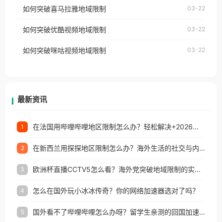
国、加拿大、澳大利亚、欧洲等国家和地区时，网易
如何突破喜马拉雅地域限制
03-22
台湾、美国、加拿大、澳大利亚、欧洲等国家和地区
云音乐也会像其他音乐平台一样，出现地区及版权限
工作、留学、定居等，都可以使用，不再因地区和版
如何突破优酷视频地域限制
03-22
制问题，且仅能在中国大陆地区播放。 遇到这个问题
权限制所困扰。
的朋友们，使用番茄回国加速器，即可解决「海外用
如何突破咪咕视频地域限制
03-22
户收听网易云音乐地区版权限制」的问题，无论人在
香港、澳门、台湾、美国、加拿大、澳大利亚、欧洲
等国家和地区工作、留学、定居等，都可以使用，不
再因地区和版权限制所困扰。
最新资讯
在法国用哔哩哔哩地区限制怎么办？轻松解决+2026世界杯看球攻略
1
在新西兰用探探地区限制怎么办？海外生活的社交与内容之困
2
欧洲杯直播CCTV5怎么看？海外党突破地域限制的实用指南
3
怎么在国外玩小冰冰传奇？你的网络加速器选对了吗？
4
国外看不了哔哩哔哩怎么办呀？留学生亲测的回国加速全攻略（含酷我音乐渤海银行解决方法）
5