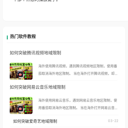
热门软件教程
如何突破腾讯视频地域限制
海外使用腾讯视频，遇到腾讯视频地区限制，使用番
茄取消海外地区限制。 当在海外打开腾讯视频，却突
然弹出“由于版权限制，您所在的地区无法播放”的提
如何突破网易云音乐地域限制
示语。 海外用户如香港、澳门、台湾、美国、加拿
大、澳大利亚、欧洲等国家和地区时，腾讯视频也会
海外使用网易云音乐，遇到网易云音乐地区限制，使
像其他音乐平台一样，出现地区及版权限制问题，且
用番茄取消海外地区限制。 当在海外打开网易云音
仅能在中国大陆地区播放。 遇到这个问题的朋友们，
乐，却突然弹出“由于版权限制，您所在的地区无法
使用番茄回国加速器，即可解决「海外用户收听腾讯
如何突破爱奇艺地域限制
03-22
播放”的提示语。 海外用户如香港、澳门、台湾、美
视频地区版权限制」的问题，无论人在香港、澳门、