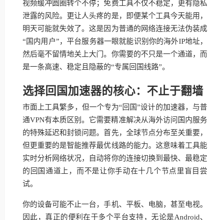
视频缓冲圆圈转个不停；免费工具不仅不稳定，更有隐私
泄露的风险。更让人头疼的是，即便某个工具今天能用，
明天可能就失效了。这是因为普通的网络连接无法伪装成
“国内用户”，平台服务器一眼就能识别你的海外IP地址，
然后毫不留情地关上大门。你需要的不只是一个通道，而
是一条高速、稳定且隐蔽的“专属回国线路”。
选择回国加速器的核心：不止于翻墙
市面上工具繁多，但一个专为“回国”设计的加速器，与普
通VPN有本质区别。它需要精准解决从海外访问国内服务
的特殊延迟和封锁问题。首先，全球节点分布至关重要，
但更重要的是智能推荐最优线路的能力。这意味着工具能
实时分析网络状况，自动将你的连接切换到最快、最稳定
的回国通道上，而不是让你手动在十几个节点里盲目尝
试。
你的设备可能不止一台，手机、平板、电脑，甚至电视。
因此，真正的便利在于多个平台支持，无论是Android、