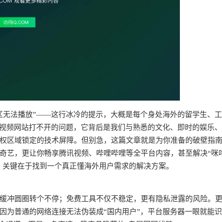
区无法播放”——这行冰冷的提示，大概是每个身处海外的留学生、
个视频网站打不开的问题，它背后是我们与熟悉的文化、即时的娱乐
权区域锁定的技术屏障。但别急，这篇文章就是为你准备的破壁指
奇艺，更让你畅享腾讯视频、哔哩哔哩等全平台内容，甚至解决“咪
求。关键在于找到一个真正懂海外用户需求的解决方案。
频缓冲圆圈转个不停；免费工具不仅不稳定，更有隐私泄露的风险。
因为普通的网络连接无法伪装成“国内用户”，平台服务器一眼就能