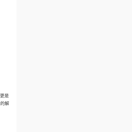
，更是
障的解