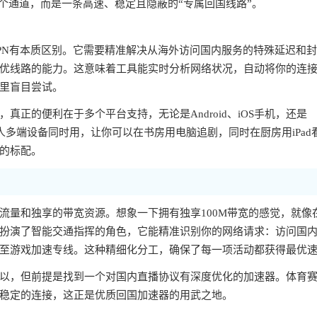
个通道，而是一条高速、稳定且隐蔽的“专属回国线路”。
PN有本质区别。它需要精准解决从海外访问国内服务的特殊延迟和
优线路的能力。这意味着工具能实时分析网络状况，自动将你的连
里盲目尝试。
正的便利在于多个平台支持，无论是Android、iOS手机，还是
一人多端设备同时用，让你可以在书房用电脑追剧，同时在厨房用iPad
的标配。
流量和独享的带宽资源。想象一下拥有独享100M带宽的感觉，就像
扮演了智能交通指挥的角色，它能精准识别你的网络请求：访问国
至游戏加速专线。这种精细化分工，确保了每一项活动都获得最优
以，但前提是找到一个对国内直播协议有深度优化的加速器。体育
稳定的连接，这正是优质回国加速器的用武之地。