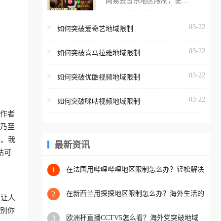
网易云音乐地区限制，使用
海外用户如香港、澳门、台
番茄取消海外地区限制。 当
湾、美国、加拿大、澳大利
在海外打开网易云音乐，却
03-22
如何突破爱奇艺地域限制
亚、欧洲等国家和地区时，
突然弹出“由于版权限制，您
腾讯视频也会像其他音乐平
03-22
所在的地区无法播放”的提示
如何突破喜马拉雅地域限制
台一样，出现地区及版权限
语。 海外用户如香港、澳
制问题，且仅能在中国大陆
03-22
如何突破优酷视频地域限制
门、台湾、美国、加拿大、
地区播放。 遇到这个问题的
澳大利亚、欧洲等国家和地
朋友们，使用番茄回国加速
03-22
如何突破咪咕视频地域限制
区时，网易云音乐也会像其
器，即可解决「海外用户收
工作者
他音乐平台一样，出现地区
听腾讯视频地区版权限制」
、乃至
及版权限制问题，且仅能在
的问题，无论人在香港、澳
南。我
中国大陆地区播放。 遇到这
最新资讯
门、台湾、美国、加拿大、
咕可
个问题的朋友们，使用番茄
澳大利亚、欧洲等国家和地
回国加速器，即可解决「海
在法国用哔哩哔哩地区限制怎么办？轻松解决
1
区工作、留学、定居等，都
+2026世界杯看球攻略
外用户收听网易云音乐地区
可以使用，不再因地区和版
版权限制」的问题，无论人
在新西兰用探探地区限制怎么办？海外生活的
2
更让人
权限制所困扰。
社交与内容之困
在香港、澳门、台湾、美
识别你
欧洲杯直播CCTV5怎么看？海外党突破地域
3
国、加拿大、澳大利亚、欧