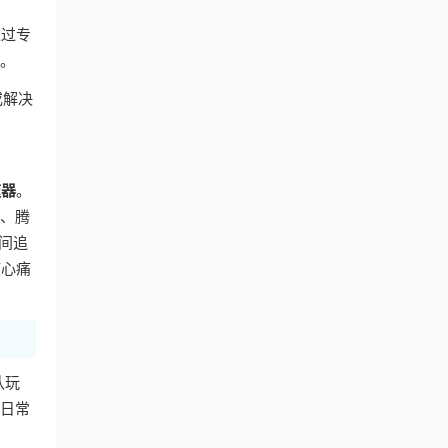
通过专
容。
或解决
速器
。
艺、腾
间追
核心痛
队玩
的日常