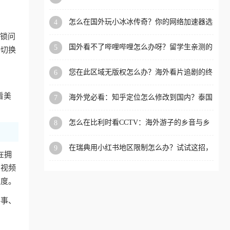
限制的实用指南
洲等国家和地区工作、留
怎么在国外玩小冰冰传奇？你的网络加速器选
4
学、定居等，都可以使用，
对了吗？
封锁问
不再因地区和版权限制所困
国外看不了哔哩哔哩怎么办呀？留学生亲测的
5
接切换
扰。
回国加速全攻略（含酷我音乐渤海银行解决方
法）
您在此区域无版权怎么办？海外看片追剧的终
6
极解法
看美
海外党必看：知乎定位怎么修改到国内？泰国
7
掌上12333、印度天府通难题全解决！
怎么在比利时看CCTV：海外游子的乡音与乡
8
愁，如何一键连接？
在瑞典用小红书地区限制怎么办？试试这招，
9
在拥
一键回国
内视频
速度。
赛事、