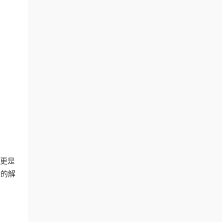
，更是
障的解