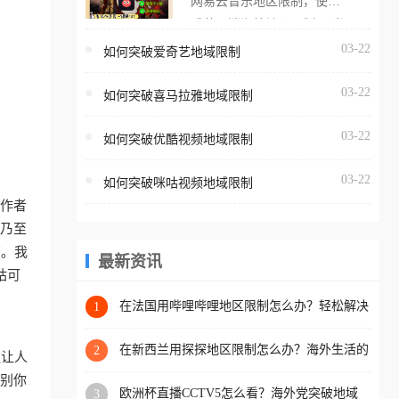
网易云音乐地区限制，使用
海外用户如香港、澳门、台
番茄取消海外地区限制。 当
湾、美国、加拿大、澳大利
在海外打开网易云音乐，却
03-22
如何突破爱奇艺地域限制
亚、欧洲等国家和地区时，
突然弹出“由于版权限制，您
腾讯视频也会像其他音乐平
03-22
所在的地区无法播放”的提示
如何突破喜马拉雅地域限制
台一样，出现地区及版权限
语。 海外用户如香港、澳
制问题，且仅能在中国大陆
03-22
如何突破优酷视频地域限制
门、台湾、美国、加拿大、
地区播放。 遇到这个问题的
澳大利亚、欧洲等国家和地
朋友们，使用番茄回国加速
03-22
如何突破咪咕视频地域限制
区时，网易云音乐也会像其
器，即可解决「海外用户收
工作者
他音乐平台一样，出现地区
听腾讯视频地区版权限制」
、乃至
及版权限制问题，且仅能在
的问题，无论人在香港、澳
南。我
中国大陆地区播放。 遇到这
最新资讯
门、台湾、美国、加拿大、
咕可
个问题的朋友们，使用番茄
澳大利亚、欧洲等国家和地
回国加速器，即可解决「海
在法国用哔哩哔哩地区限制怎么办？轻松解决
1
区工作、留学、定居等，都
+2026世界杯看球攻略
外用户收听网易云音乐地区
可以使用，不再因地区和版
版权限制」的问题，无论人
在新西兰用探探地区限制怎么办？海外生活的
2
更让人
权限制所困扰。
社交与内容之困
在香港、澳门、台湾、美
识别你
欧洲杯直播CCTV5怎么看？海外党突破地域
3
国、加拿大、澳大利亚、欧