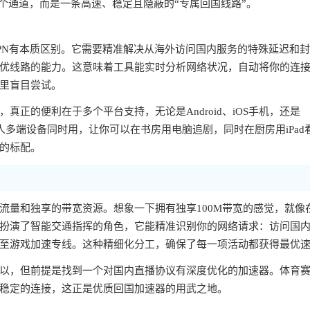
个通道，而是一条高速、稳定且隐蔽的“专属回国线路”。
PN有本质区别。它需要精准解决从海外访问国内服务的特殊延迟和
优线路的能力。这意味着工具能实时分析网络状况，自动将你的连
里盲目尝试。
正的便利在于多个平台支持，无论是Android、iOS手机，还是
一人多端设备同时用，让你可以在书房用电脑追剧，同时在厨房用iPad
的标配。
流量和独享的带宽资源。想象一下拥有独享100M带宽的感觉，就像
扮演了智能交通指挥的角色，它能精准识别你的网络请求：访问国
至游戏加速专线。这种精细化分工，确保了每一项活动都获得最优
以，但前提是找到一个对国内直播协议有深度优化的加速器。体育
稳定的连接，这正是优质回国加速器的用武之地。