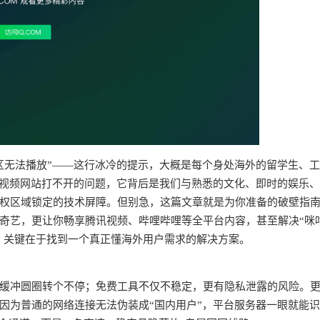
区无法播放”——这行冰冷的提示，大概是每个身处海外的留学生、
个视频网站打不开的问题，它背后是我们与熟悉的文化、即时的娱乐
权区域锁定的技术屏障。但别急，这篇文章就是为你准备的破壁指
奇艺，更让你畅享腾讯视频、哔哩哔哩等全平台内容，甚至解决“咪
求。关键在于找到一个真正懂海外用户需求的解决方案。
频缓冲圆圈转个不停；免费工具不仅不稳定，更有隐私泄露的风险。
因为普通的网络连接无法伪装成“国内用户”，平台服务器一眼就能