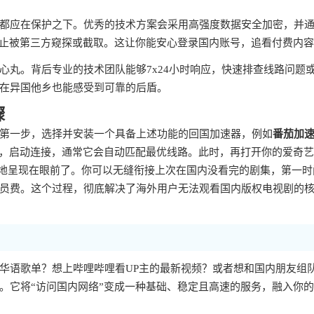
都应在保护之下。优秀的技术方案会采用高强度数据安全加密，并
防止被第三方窥探或截取。这让你能安心登录国内账号，追看付费内
心丸。背后专业的技术团队能够7x24小时响应，快速排查线路问题
在异国他乡也能感受到可靠的后盾。
骤
第一步，选择并安装一个具备上述功能的回国加速器，例如
番茄加
步，启动连接，通常它会自动匹配最优线路。此时，再打开你的爱奇
整地呈现在眼前了。你可以无缝衔接上次在国内没看完的剧集，第一时
员费。这个过程，彻底解决了海外用户无法观看国内版权电视剧的
华语歌单？想上哔哩哔哩看UP主的最新视频？或者想和国内朋友组
。它将“访问国内网络”变成一种基础、稳定且高速的服务，融入你