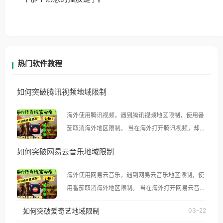
热门软件教程
如何突破腾讯视频地域限制
海外使用腾讯视频，遇到腾讯视频地区限制，使用番
茄取消海外地区限制。 当在海外打开腾讯视频，却突
然弹出“由于版权限制，您所在的地区无法播放”的提
如何突破网易云音乐地域限制
示语。 海外用户如香港、澳门、台湾、美国、加拿
大、澳大利亚、欧洲等国家和地区时，腾讯视频也会
海外使用网易云音乐，遇到网易云音乐地区限制，使
像其他音乐平台一样，出现地区及版权限制问题，且
用番茄取消海外地区限制。 当在海外打开网易云音
仅能在中国大陆地区播放。 遇到这个问题的朋友们，
乐，却突然弹出“由于版权限制，您所在的地区无法
使用番茄回国加速器，即可解决「海外用户收听腾讯
如何突破爱奇艺地域限制
03-22
播放”的提示语。 海外用户如香港、澳门、台湾、美
视频地区版权限制」的问题，无论人在香港、澳门、