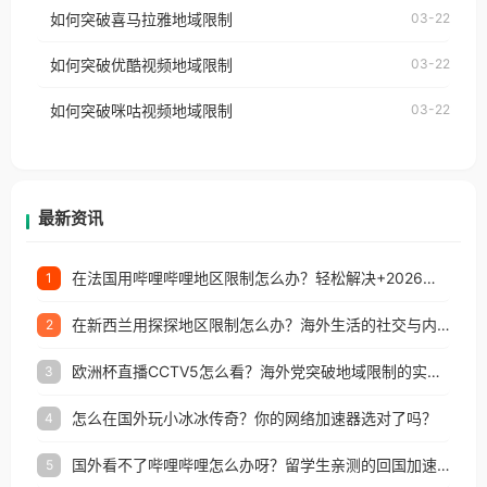
国、加拿大、澳大利亚、欧洲等国家和地区时，网易
如何突破喜马拉雅地域限制
03-22
台湾、美国、加拿大、澳大利亚、欧洲等国家和地区
云音乐也会像其他音乐平台一样，出现地区及版权限
工作、留学、定居等，都可以使用，不再因地区和版
如何突破优酷视频地域限制
03-22
制问题，且仅能在中国大陆地区播放。 遇到这个问题
权限制所困扰。
的朋友们，使用番茄回国加速器，即可解决「海外用
如何突破咪咕视频地域限制
03-22
户收听网易云音乐地区版权限制」的问题，无论人在
香港、澳门、台湾、美国、加拿大、澳大利亚、欧洲
等国家和地区工作、留学、定居等，都可以使用，不
再因地区和版权限制所困扰。
最新资讯
在法国用哔哩哔哩地区限制怎么办？轻松解决+2026世界杯看球攻略
1
在新西兰用探探地区限制怎么办？海外生活的社交与内容之困
2
欧洲杯直播CCTV5怎么看？海外党突破地域限制的实用指南
3
怎么在国外玩小冰冰传奇？你的网络加速器选对了吗？
4
国外看不了哔哩哔哩怎么办呀？留学生亲测的回国加速全攻略（含酷我音乐渤海银行解决方法）
5