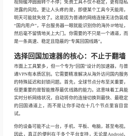
视频缓冲圆圈转个不停；免费工具不仅不稳定，更有隐私
泄露的风险。更让人头疼的是，即便某个工具今天能用，
明天可能就失效了。这是因为普通的网络连接无法伪装成
“国内用户”，平台服务器一眼就能识别你的海外IP地址，
然后毫不留情地关上大门。你需要的不只是一个通道，而
是一条高速、稳定且隐蔽的“专属回国线路”。
选择回国加速器的核心：不止于翻墙
市面上工具繁多，但一个专为“回国”设计的加速器，与普
通VPN有本质区别。它需要精准解决从海外访问国内服务
的特殊延迟和封锁问题。首先，全球节点分布至关重要，
但更重要的是智能推荐最优线路的能力。这意味着工具能
实时分析网络状况，自动将你的连接切换到最快、最稳定
的回国通道上，而不是让你手动在十几个节点里盲目尝
试。
你的设备可能不止一台，手机、平板、电脑，甚至电视。
因此，真正的便利在于多个平台支持，无论是Android、