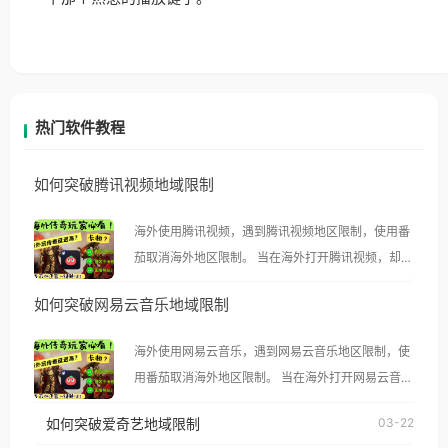
热门软件教程
如何突破腾讯视频地域限制
海外使用腾讯视频，遇到腾讯视频地区限制，使用番
茄取消海外地区限制。 当在海外打开腾讯视频，却突
然弹出“由于版权限制，您所在的地区无法播放”的提
如何突破网易云音乐地域限制
示语。 海外用户如香港、澳门、台湾、美国、加拿
大、澳大利亚、欧洲等国家和地区时，腾讯视频也会
海外使用网易云音乐，遇到网易云音乐地区限制，使
像其他音乐平台一样，出现地区及版权限制问题，且
用番茄取消海外地区限制。 当在海外打开网易云音
仅能在中国大陆地区播放。 遇到这个问题的朋友们，
乐，却突然弹出“由于版权限制，您所在的地区无法
使用番茄回国加速器，即可解决「海外用户收听腾讯
如何突破爱奇艺地域限制
03-22
播放”的提示语。 海外用户如香港、澳门、台湾、美
视频地区版权限制」的问题，无论人在香港、澳门、