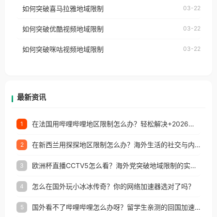
国、加拿大、澳大利亚、欧洲等国家和地区时，网易
如何突破喜马拉雅地域限制
03-22
台湾、美国、加拿大、澳大利亚、欧洲等国家和地区
云音乐也会像其他音乐平台一样，出现地区及版权限
工作、留学、定居等，都可以使用，不再因地区和版
如何突破优酷视频地域限制
03-22
制问题，且仅能在中国大陆地区播放。 遇到这个问题
权限制所困扰。
的朋友们，使用番茄回国加速器，即可解决「海外用
如何突破咪咕视频地域限制
03-22
户收听网易云音乐地区版权限制」的问题，无论人在
香港、澳门、台湾、美国、加拿大、澳大利亚、欧洲
等国家和地区工作、留学、定居等，都可以使用，不
再因地区和版权限制所困扰。
最新资讯
在法国用哔哩哔哩地区限制怎么办？轻松解决+2026世界杯看球攻略
1
在新西兰用探探地区限制怎么办？海外生活的社交与内容之困
2
欧洲杯直播CCTV5怎么看？海外党突破地域限制的实用指南
3
怎么在国外玩小冰冰传奇？你的网络加速器选对了吗？
4
国外看不了哔哩哔哩怎么办呀？留学生亲测的回国加速全攻略（含酷我音乐渤海银行解决方法）
5