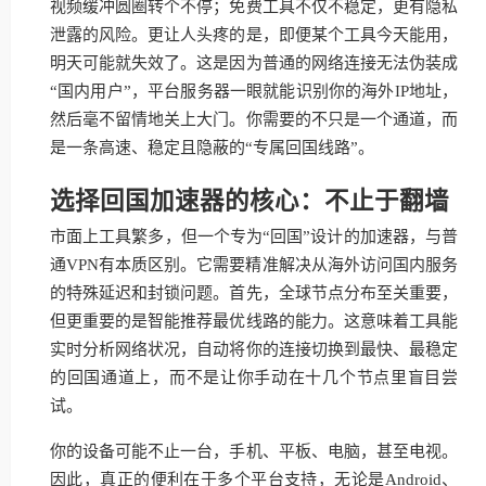
视频缓冲圆圈转个不停；免费工具不仅不稳定，更有隐私
泄露的风险。更让人头疼的是，即便某个工具今天能用，
明天可能就失效了。这是因为普通的网络连接无法伪装成
“国内用户”，平台服务器一眼就能识别你的海外IP地址，
然后毫不留情地关上大门。你需要的不只是一个通道，而
是一条高速、稳定且隐蔽的“专属回国线路”。
选择回国加速器的核心：不止于翻墙
市面上工具繁多，但一个专为“回国”设计的加速器，与普
通VPN有本质区别。它需要精准解决从海外访问国内服务
的特殊延迟和封锁问题。首先，全球节点分布至关重要，
但更重要的是智能推荐最优线路的能力。这意味着工具能
实时分析网络状况，自动将你的连接切换到最快、最稳定
的回国通道上，而不是让你手动在十几个节点里盲目尝
试。
你的设备可能不止一台，手机、平板、电脑，甚至电视。
因此，真正的便利在于多个平台支持，无论是Android、