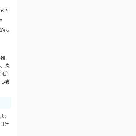
通过专
容。
或解决
速器
。
艺、腾
间追
核心痛
队玩
的日常