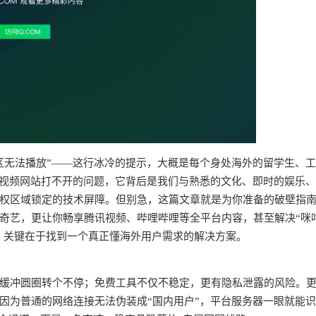
区无法播放”——这行冰冷的提示，大概是每个身处海外的留学生、
个视频网站打不开的问题，它背后是我们与熟悉的文化、即时的娱乐
权区域锁定的技术屏障。但别急，这篇文章就是为你准备的破壁指
奇艺，更让你畅享腾讯视频、哔哩哔哩等全平台内容，甚至解决“咪
求。关键在于找到一个真正懂海外用户需求的解决方案。
频缓冲圆圈转个不停；免费工具不仅不稳定，更有隐私泄露的风险。
因为普通的网络连接无法伪装成“国内用户”，平台服务器一眼就能