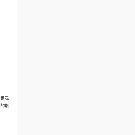
，更是
障的解