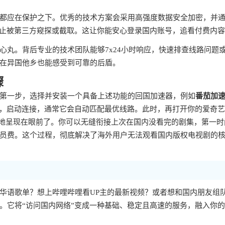
都应在保护之下。优秀的技术方案会采用高强度数据安全加密，并
防止被第三方窥探或截取。这让你能安心登录国内账号，追看付费内
心丸。背后专业的技术团队能够7x24小时响应，快速排查线路问题
在异国他乡也能感受到可靠的后盾。
骤
第一步，选择并安装一个具备上述功能的回国加速器，例如
番茄加
步，启动连接，通常它会自动匹配最优线路。此时，再打开你的爱奇
整地呈现在眼前了。你可以无缝衔接上次在国内没看完的剧集，第一时
员费。这个过程，彻底解决了海外用户无法观看国内版权电视剧的
华语歌单？想上哔哩哔哩看UP主的最新视频？或者想和国内朋友组
。它将“访问国内网络”变成一种基础、稳定且高速的服务，融入你