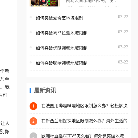
网易云音乐地区限制，使用
海外用户如香港、澳门、台
番茄取消海外地区限制。 当
湾、美国、加拿大、澳大利
在海外打开网易云音乐，却
03-22
如何突破爱奇艺地域限制
亚、欧洲等国家和地区时，
突然弹出“由于版权限制，您
腾讯视频也会像其他音乐平
03-22
所在的地区无法播放”的提示
如何突破喜马拉雅地域限制
台一样，出现地区及版权限
语。 海外用户如香港、澳
制问题，且仅能在中国大陆
03-22
如何突破优酷视频地域限制
门、台湾、美国、加拿大、
地区播放。 遇到这个问题的
澳大利亚、欧洲等国家和地
朋友们，使用番茄回国加速
03-22
如何突破咪咕视频地域限制
区时，网易云音乐也会像其
器，即可解决「海外用户收
工作者
他音乐平台一样，出现地区
听腾讯视频地区版权限制」
、乃至
及版权限制问题，且仅能在
的问题，无论人在香港、澳
南。我
中国大陆地区播放。 遇到这
最新资讯
门、台湾、美国、加拿大、
咕可
个问题的朋友们，使用番茄
澳大利亚、欧洲等国家和地
回国加速器，即可解决「海
在法国用哔哩哔哩地区限制怎么办？轻松解决
1
区工作、留学、定居等，都
+2026世界杯看球攻略
外用户收听网易云音乐地区
可以使用，不再因地区和版
版权限制」的问题，无论人
在新西兰用探探地区限制怎么办？海外生活的
2
更让人
权限制所困扰。
社交与内容之困
在香港、澳门、台湾、美
识别你
欧洲杯直播CCTV5怎么看？海外党突破地域
3
国、加拿大、澳大利亚、欧