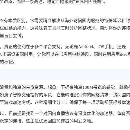
个通道，而是一条高速、稳定且隐蔽的“专属回国线路”。
PN有本质区别。它需要精准解决从海外访问国内服务的特殊延迟和
优线路的能力。这意味着工具能实时分析网络状况，自动将你的连
里盲目尝试。
正的便利在于多个平台支持，无论是Android、iOS手机，还是
一人多端设备同时用，让你可以在书房用电脑追剧，同时在厨房用iPad
的标配。
流量和独享的带宽资源。想象一下拥有独享100M带宽的感觉，就像
扮演了智能交通指挥的角色，它能精准识别你的网络请求：访问国
至游戏加速专线。这种精细化分工，确保了每一项活动都获得最优
以，但前提是找到一个对国内直播协议有深度优化的加速器。体育
稳定的连接，这正是优质回国加速器的用武之地。