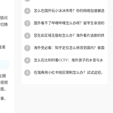
限制的实用指南
洲等国家和地区工作、留
怎么在国外玩小冰冰传奇？你的网络加速器选
4
学、定居等，都可以使用，
对了吗？
封锁问
不再因地区和版权限制所困
国外看不了哔哩哔哩怎么办呀？留学生亲测的
5
接切换
扰。
回国加速全攻略（含酷我音乐渤海银行解决方
法）
您在此区域无版权怎么办？海外看片追剧的终
6
极解法
看美
海外党必看：知乎定位怎么修改到国内？泰国
7
掌上12333、印度天府通难题全解决！
怎么在比利时看CCTV：海外游子的乡音与乡
8
愁，如何一键连接？
在瑞典用小红书地区限制怎么办？试试这招，
9
在拥
一键回国
内视频
速度。
赛事、