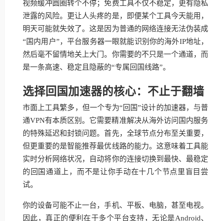
视频缓冲圆圈转个不停；免费工具不仅不稳定，更有隐私
泄露的风险。更让人头疼的是，即便某个工具今天能用，
明天可能就失效了。这是因为普通的网络连接无法伪装成
“国内用户”，平台服务器一眼就能识别你的海外IP地址，
然后毫不留情地关上大门。你需要的不只是一个通道，而
是一条高速、稳定且隐蔽的“专属回国线路”。
选择回国加速器的核心：不止于翻墙
市面上工具繁多，但一个专为“回国”设计的加速器，与普
通VPN有本质区别。它需要精准解决从海外访问国内服务
的特殊延迟和封锁问题。首先，全球节点分布至关重要，
但更重要的是智能推荐最优线路的能力。这意味着工具能
实时分析网络状况，自动将你的连接切换到最快、最稳定
的回国通道上，而不是让你手动在十几个节点里盲目尝
试。
你的设备可能不止一台，手机、平板、电脑，甚至电视。
因此，真正的便利在于多个平台支持，无论是Android、