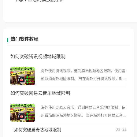
热门软件教程
如何突破腾讯视频地域限制
海外使用腾讯视频，遇到腾讯视频地区限制，使用番
茄取消海外地区限制。 当在海外打开腾讯视频，却突
然弹出“由于版权限制，您所在的地区无法播放”的提
如何突破网易云音乐地域限制
示语。 海外用户如香港、澳门、台湾、美国、加拿
大、澳大利亚、欧洲等国家和地区时，腾讯视频也会
海外使用网易云音乐，遇到网易云音乐地区限制，使
像其他音乐平台一样，出现地区及版权限制问题，且
用番茄取消海外地区限制。 当在海外打开网易云音
仅能在中国大陆地区播放。 遇到这个问题的朋友们，
乐，却突然弹出“由于版权限制，您所在的地区无法
使用番茄回国加速器，即可解决「海外用户收听腾讯
如何突破爱奇艺地域限制
03-22
播放”的提示语。 海外用户如香港、澳门、台湾、美
视频地区版权限制」的问题，无论人在香港、澳门、