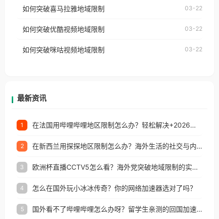
国、加拿大、澳大利亚、欧洲等国家和地区时，网易
如何突破喜马拉雅地域限制
03-22
台湾、美国、加拿大、澳大利亚、欧洲等国家和地区
云音乐也会像其他音乐平台一样，出现地区及版权限
工作、留学、定居等，都可以使用，不再因地区和版
如何突破优酷视频地域限制
03-22
制问题，且仅能在中国大陆地区播放。 遇到这个问题
权限制所困扰。
的朋友们，使用番茄回国加速器，即可解决「海外用
如何突破咪咕视频地域限制
03-22
户收听网易云音乐地区版权限制」的问题，无论人在
香港、澳门、台湾、美国、加拿大、澳大利亚、欧洲
等国家和地区工作、留学、定居等，都可以使用，不
再因地区和版权限制所困扰。
最新资讯
在法国用哔哩哔哩地区限制怎么办？轻松解决+2026世界杯看球攻略
1
在新西兰用探探地区限制怎么办？海外生活的社交与内容之困
2
欧洲杯直播CCTV5怎么看？海外党突破地域限制的实用指南
3
怎么在国外玩小冰冰传奇？你的网络加速器选对了吗？
4
国外看不了哔哩哔哩怎么办呀？留学生亲测的回国加速全攻略（含酷我音乐渤海银行解决方法）
5