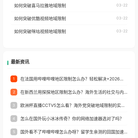
国、加拿大、澳大利亚、欧洲等国家和地区时，网易
如何突破喜马拉雅地域限制
03-22
台湾、美国、加拿大、澳大利亚、欧洲等国家和地区
云音乐也会像其他音乐平台一样，出现地区及版权限
工作、留学、定居等，都可以使用，不再因地区和版
如何突破优酷视频地域限制
03-22
制问题，且仅能在中国大陆地区播放。 遇到这个问题
权限制所困扰。
的朋友们，使用番茄回国加速器，即可解决「海外用
如何突破咪咕视频地域限制
03-22
户收听网易云音乐地区版权限制」的问题，无论人在
香港、澳门、台湾、美国、加拿大、澳大利亚、欧洲
等国家和地区工作、留学、定居等，都可以使用，不
再因地区和版权限制所困扰。
最新资讯
在法国用哔哩哔哩地区限制怎么办？轻松解决+2026世界杯看球攻略
1
在新西兰用探探地区限制怎么办？海外生活的社交与内容之困
2
欧洲杯直播CCTV5怎么看？海外党突破地域限制的实用指南
3
怎么在国外玩小冰冰传奇？你的网络加速器选对了吗？
4
国外看不了哔哩哔哩怎么办呀？留学生亲测的回国加速全攻略（含酷我音乐渤海银行解决方法）
5