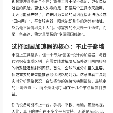
视频缓冲圆圈转个不停；免费工具不仅不稳定，更有隐私
泄露的风险。更让人头疼的是，即便某个工具今天能用，
明天可能就失效了。这是因为普通的网络连接无法伪装成
“国内用户”，平台服务器一眼就能识别你的海外IP地址，
然后毫不留情地关上大门。你需要的不只是一个通道，而
是一条高速、稳定且隐蔽的“专属回国线路”。
选择回国加速器的核心：不止于翻墙
市面上工具繁多，但一个专为“回国”设计的加速器，与普
通VPN有本质区别。它需要精准解决从海外访问国内服务
的特殊延迟和封锁问题。首先，全球节点分布至关重要，
但更重要的是智能推荐最优线路的能力。这意味着工具能
实时分析网络状况，自动将你的连接切换到最快、最稳定
的回国通道上，而不是让你手动在十几个节点里盲目尝
试。
你的设备可能不止一台，手机、平板、电脑，甚至电视。
因此，真正的便利在于多个平台支持，无论是Android、