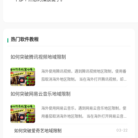
热门软件教程
如何突破腾讯视频地域限制
海外使用腾讯视频，遇到腾讯视频地区限制，使用番
茄取消海外地区限制。 当在海外打开腾讯视频，却突
然弹出“由于版权限制，您所在的地区无法播放”的提
如何突破网易云音乐地域限制
示语。 海外用户如香港、澳门、台湾、美国、加拿
大、澳大利亚、欧洲等国家和地区时，腾讯视频也会
海外使用网易云音乐，遇到网易云音乐地区限制，使
像其他音乐平台一样，出现地区及版权限制问题，且
用番茄取消海外地区限制。 当在海外打开网易云音
仅能在中国大陆地区播放。 遇到这个问题的朋友们，
乐，却突然弹出“由于版权限制，您所在的地区无法
使用番茄回国加速器，即可解决「海外用户收听腾讯
如何突破爱奇艺地域限制
03-22
播放”的提示语。 海外用户如香港、澳门、台湾、美
视频地区版权限制」的问题，无论人在香港、澳门、