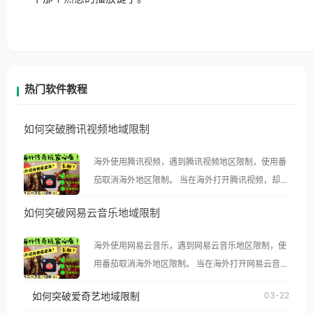
热门软件教程
如何突破腾讯视频地域限制
海外使用腾讯视频，遇到腾讯视频地区限制，使用番
茄取消海外地区限制。 当在海外打开腾讯视频，却突
然弹出“由于版权限制，您所在的地区无法播放”的提
如何突破网易云音乐地域限制
示语。 海外用户如香港、澳门、台湾、美国、加拿
大、澳大利亚、欧洲等国家和地区时，腾讯视频也会
海外使用网易云音乐，遇到网易云音乐地区限制，使
像其他音乐平台一样，出现地区及版权限制问题，且
用番茄取消海外地区限制。 当在海外打开网易云音
仅能在中国大陆地区播放。 遇到这个问题的朋友们，
乐，却突然弹出“由于版权限制，您所在的地区无法
使用番茄回国加速器，即可解决「海外用户收听腾讯
如何突破爱奇艺地域限制
03-22
播放”的提示语。 海外用户如香港、澳门、台湾、美
视频地区版权限制」的问题，无论人在香港、澳门、