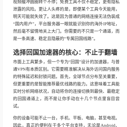
视频缓冲圆圈转个不停；免费工具不仅不稳定，更有隐私
泄露的风险。更让人头疼的是，即便某个工具今天能用，
明天可能就失效了。这是因为普通的网络连接无法伪装成
“国内用户”，平台服务器一眼就能识别你的海外IP地址，
然后毫不留情地关上大门。你需要的不只是一个通道，而
是一条高速、稳定且隐蔽的“专属回国线路”。
选择回国加速器的核心：不止于翻墙
市面上工具繁多，但一个专为“回国”设计的加速器，与普
通VPN有本质区别。它需要精准解决从海外访问国内服务
的特殊延迟和封锁问题。首先，全球节点分布至关重要，
但更重要的是智能推荐最优线路的能力。这意味着工具能
实时分析网络状况，自动将你的连接切换到最快、最稳定
的回国通道上，而不是让你手动在十几个节点里盲目尝
试。
你的设备可能不止一台，手机、平板、电脑，甚至电视。
因此，真正的便利在于多个平台支持，无论是Android、