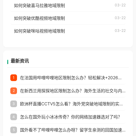
国、加拿大、澳大利亚、欧洲等国家和地区时，网易
如何突破喜马拉雅地域限制
03-22
台湾、美国、加拿大、澳大利亚、欧洲等国家和地区
云音乐也会像其他音乐平台一样，出现地区及版权限
工作、留学、定居等，都可以使用，不再因地区和版
如何突破优酷视频地域限制
03-22
制问题，且仅能在中国大陆地区播放。 遇到这个问题
权限制所困扰。
的朋友们，使用番茄回国加速器，即可解决「海外用
如何突破咪咕视频地域限制
03-22
户收听网易云音乐地区版权限制」的问题，无论人在
香港、澳门、台湾、美国、加拿大、澳大利亚、欧洲
等国家和地区工作、留学、定居等，都可以使用，不
再因地区和版权限制所困扰。
最新资讯
在法国用哔哩哔哩地区限制怎么办？轻松解决+2026世界杯看球攻略
1
在新西兰用探探地区限制怎么办？海外生活的社交与内容之困
2
欧洲杯直播CCTV5怎么看？海外党突破地域限制的实用指南
3
怎么在国外玩小冰冰传奇？你的网络加速器选对了吗？
4
国外看不了哔哩哔哩怎么办呀？留学生亲测的回国加速全攻略（含酷我音乐渤海银行解决方法）
5